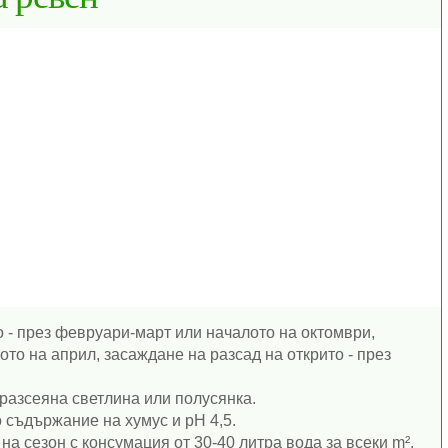
 - през февруари-март или началото на октомври,
ото на април, засаждане на разсад на открито - през
разсеяна светлина или полусянка.
 съдържание на хумус и рН 4,5.
на сезон с консумация от 30-40 литра вода за всеки m².