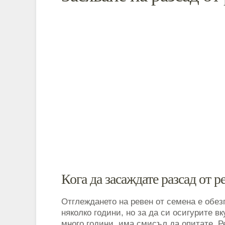
Кога да засаждате разсад от р
Отглеждането на ревен от семена е обез
няколко години, но за да си осигурите 
много години, има смисъл да опитате. Р