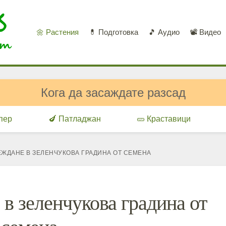
🌼 Растения
💊 Подготовка
🎵 Аудио
📽️ Видео
Кога да засаждате разсад
ипер
🍆 Патладжан
🥒 Краставици
ЕЖДАНЕ В ЗЕЛЕНЧУКОВА ГРАДИНА ОТ СЕМЕНА
 в зеленчукова градина от