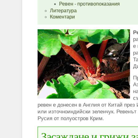
Ревен - противопоказания
Литература
Коментари
Р
р
е
р
Т
Д
П
А
н
с
ревен е донесен в Англия от Китай през 
или източноиндийски зеленчук. Ревенът
Русия от полуостров Крим.
Засаждане и грижи з