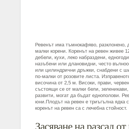
Ревенът има тъмнокафяво, разклонено, 
малки корени. Коренът на ревен живее 1
дебели, кухи, леко набраздени, едногод
назъбени или длановидни, често вълноо
или цилиндрични дръжки, снабдени с ши
по-малки от розовите листа. Изправенот
височина от 2,5 м. Високи, прави, черв
състоящи се от малки бели, зеленикави, 
развити, могат да бъдат еднополови. Ре
юни.Плодът на ревен е триъгълна ядка с
коренът на ревен са с лечебна стойност.
Засяване на разсад от