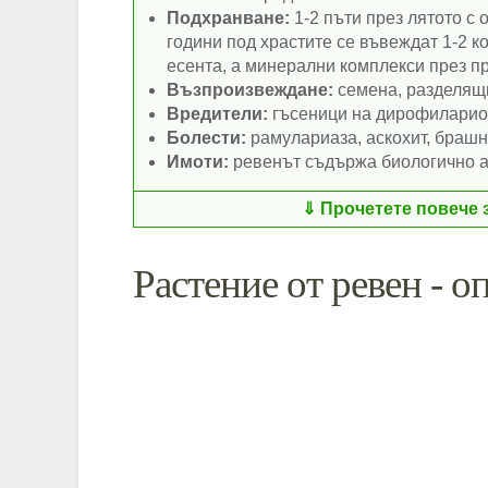
Подхранване:
1-2 пъти през лятото с
години под храстите се въвеждат 1-2 к
есента, а минерални комплекси през пр
Възпроизвеждане:
семена, разделящ
Вредители:
гъсеници на дирофилариоз
Болести:
рамулариаза, аскохит, брашн
Имоти:
ревенът съдържа биологично а
Прочетете повече 
Растение от ревен - о