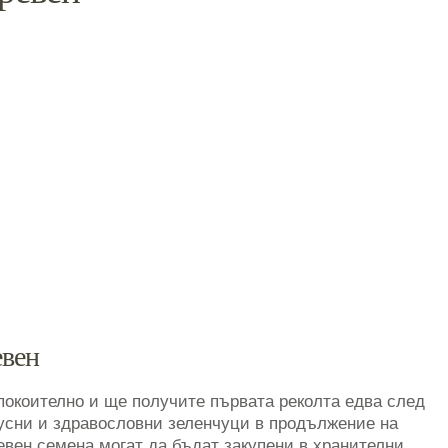
евен
покоително и ще получите първата реколта едва след
вкусни и здравословни зеленчуци в продължение на
евен семена могат да бъдат закупени в хранителни