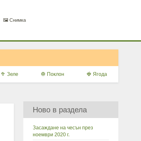
🖼️ Снимка
🥦 Зеле
🧅 Поклон
🍓 Ягода
Ново в раздела
Засаждане на чесън през
ноември 2020 г.