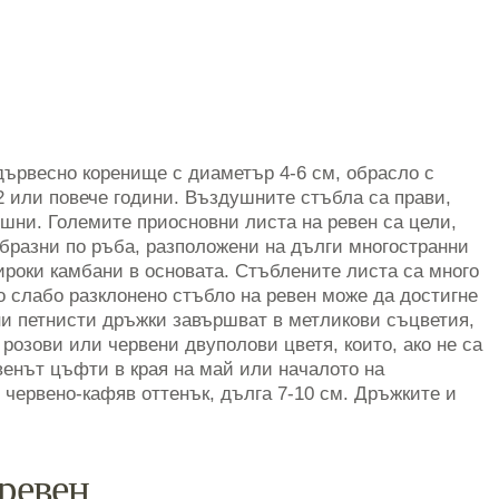
дървесно коренище с диаметър 4-6 см, обрасло с
2 или повече години. Въздушните стъбла са прави,
ишни. Големите приосновни листа на ревен са цели,
бразни по ръба, разположени на дълги многостранни
роки камбани в основата. Стъблените листа са много
о слабо разклонено стъбло на ревен може да достигне
ени петнисти дръжки завършват в метликови съцветия,
розови или червени двуполови цветя, които, ако не са
венът цъфти в края на май или началото на
 червено-кафяв оттенък, дълга 7-10 см. Дръжките и
 ревен