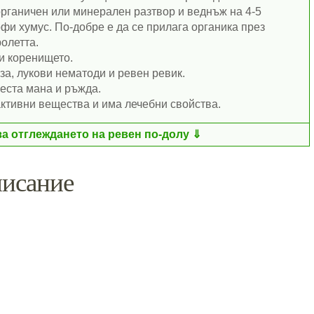
 органичен или минерален разтвор и веднъж на 4-5
офи хумус. По-добре е да се прилага органика през
олетта.
и коренището.
а, лукови нематоди и ревен ревик.
еста мана и ръжда.
ктивни вещества и има лечебни свойства.
за отглеждането на ревен по-долу
писание