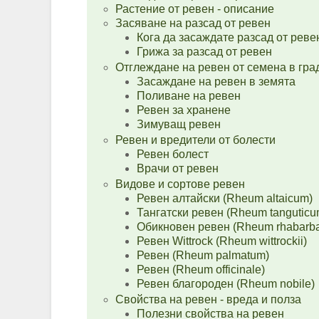
Растение от ревен - описание
Засяване на разсад от ревен
Кога да засаждате разсад от реве
Грижа за разсад от ревен
Отглеждане на ревен от семена в гра
Засаждане на ревен в земята
Поливане на ревен
Ревен за хранене
Зимуващ ревен
Ревен и вредители от болести
Ревен болест
Врачи от ревен
Видове и сортове ревен
Ревен алтайски (Rheum altaicum)
Тангатски ревен (Rheum tanguticu
Обикновен ревен (Rheum rhabarb
Ревен Wittrock (Rheum wittrockii)
Ревен (Rheum palmatum)
Ревен (Rheum officinale)
Ревен благороден (Rheum nobile)
Свойства на ревен - вреда и полза
Полезни свойства на ревен