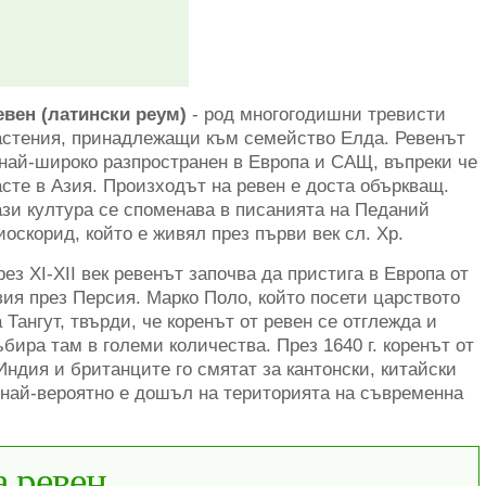
евен (латински реум)
- род многогодишни тревисти
астения, принадлежащи към семейство Елда. Ревенът
 най-широко разпространен в Европа и САЩ, въпреки че
асте в Азия. Произходът на ревен е доста объркващ.
ази култура се споменава в писанията на Педаний
иоскорид, който е живял през първи век сл. Хр.
рез XI-XII век ревенът започва да пристига в Европа от
зия през Персия. Марко Поло, който посети царството
а Тангут, твърди, че коренът от ревен се отглежда и
ъбира там в големи количества. През 1640 г. коренът от
Индия и британците го смятат за кантонски, китайски
 най-вероятно е дошъл на територията на съвременна
а ревен