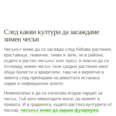
След какви култури да засаждаме
зимен чесън
Чесънът може да се засажда след бобови растения,
краставици, тиквички, тикви и зеле, но в района,
където е растял чесънът или лукът, е опасно да се
отглежда зимен чесън: тези сродни растения имат
общи болести и вредители, така че е вероятно в
земята след прибиране на реколтата останаха
ларви и инфекциозни агенти.
Нежелателно е да се използва ягодов парцел за
чесън, тъй като нематодите могат да живеят в
почвата. И в градината, където растяха културите от
пасхар,
чесънът може да зарази фузариума
.