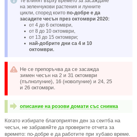
Те влияят върху времето за засаждане
на зеленчукови растения и лунните
цикли, според които
по-добре е да
засадите чесън през октомври 2020:
от 4 до 6 октомври,
от 8 до 10 октомври,
от 13 до 15 октомври;
най-добрите дни са 4 и 10
октомври.
Не се препоръчва да се засажда
зимен чесън на 2 и 31 октомври
(пълнолуние), 16 (новолуние) и 24, 25
и 26 октомври.
описание на розови домати със снимка
Когато избирате благоприятен ден за сеитба на
чесън, не забравяйте да проверите отчета за
времето: по-добре е да работите при хубаво време.