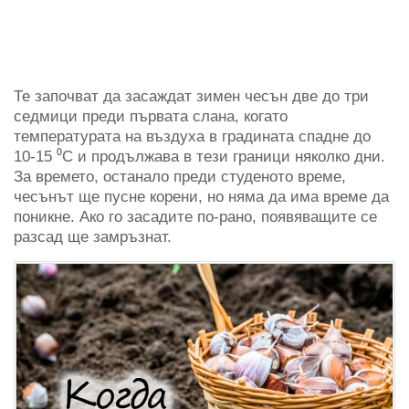
Те започват да засаждат зимен чесън две до три
седмици преди първата слана, когато
температурата на въздуха в градината спадне до
10-15 ⁰C и продължава в тези граници няколко дни.
За времето, останало преди студеното време,
чесънът ще пусне корени, но няма да има време да
поникне. Ако го засадите по-рано, появяващите се
разсад ще замръзнат.