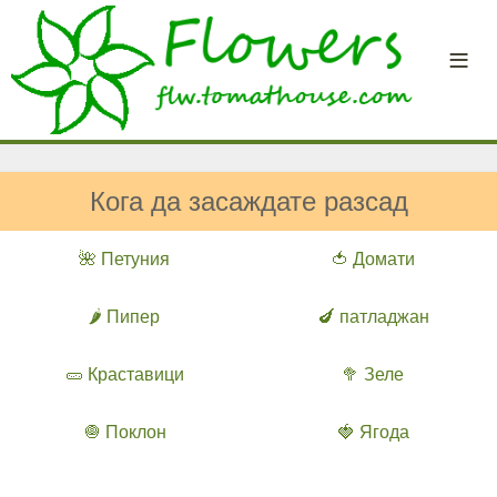
Кога да засаждате разсад
🌺 Петуния
🍅 Домати
🌶️ Пипер
🍆 патладжан
🥒 Краставици
🥦 Зеле
🧅 Поклон
🍓 Ягода