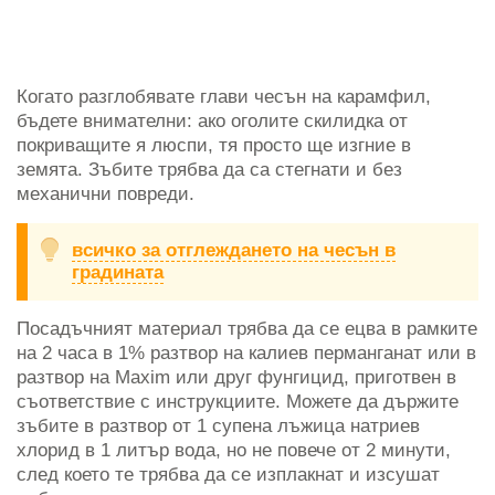
Когато разглобявате глави чесън на карамфил,
бъдете внимателни: ако оголите скилидка от
покриващите я люспи, тя просто ще изгние в
земята. Зъбите трябва да са стегнати и без
механични повреди.
всичко за отглеждането на чесън в
градината
Посадъчният материал трябва да се ецва в рамките
на 2 часа в 1% разтвор на калиев перманганат или в
разтвор на Maxim или друг фунгицид, приготвен в
съответствие с инструкциите. Можете да държите
зъбите в разтвор от 1 супена лъжица натриев
хлорид в 1 литър вода, но не повече от 2 минути,
след което те трябва да се изплакнат и изсушат