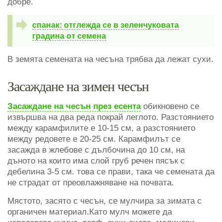
добре.
спанак: отглежда се в зеленчуковата
градина от семена
В земята семената на чесъна трябва да лежат сухи.
Засаждане на зимен чесън
Засаждане на чесън през есента
обикновено се
извършва на два реда покрай леглото. Разстоянието
между карамфилите е 10-15 см, а разстоянието
между редовете е 20-25 см. Карамфилът се
засажда в жлебове с дълбочина до 10 см, на
дъното на които има слой груб речен пясък с
дебелина 3-5 см. това се прави, така че семената да
не страдат от преовлажняване на почвата.
Мястото, засято с чесън, се мулчира за зимата с
органичен материал.Като мулч можете да