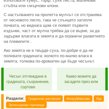
използвате хумус, торф, сухи листа, малинови
стъбла или смърчови клони.
С настъпването на пролетта мулчът се отстранява
от чесновото легло, така че слънцето затопля
почвата, но веднага щом се появят първите
издънки, част от мулча трябва да се върне, за да
задържи влагата в земята и да ограничи развитието
на плевелите .
Ако земята не е твърде суха, по-добре е да не
поливате градината: колкото по-малко влага в
земята, толкова по-ароматен ще бъде чесънът.
Чесън: отглеждане в
Какво можете да
градината, съхранение,
засадите през юли
сортове
Раздели:
Градински растения
Amaryllidaceae
Лук
Зеленчукови луковици