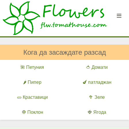
Кога да засаждате разсад
🌺 Петуния
🍅 Домати
🌶️ Пипер
🍆 патладжан
🥒 Краставици
🥦 Зеле
🧅 Поклон
🍓 Ягода