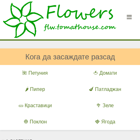
Кога да засаждате разсад
🌺 Петуния
🍅 Домати
🌶️ Пипер
🍆 Патладжан
🥒 Краставици
🥦 Зеле
🧅 Поклон
🍓 Ягода