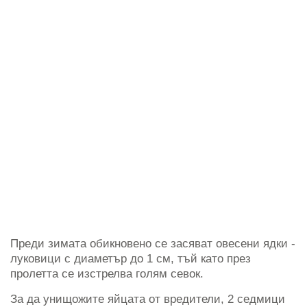
Преди зимата обикновено се засяват овесени ядки -
луковици с диаметър до 1 см, тъй като през
пролетта се изстрелва голям севок.
За да унищожите яйцата от вредители, 2 седмици