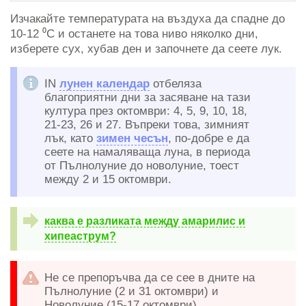
Изчакайте температурата на въздуха да спадне до
10-12 ⁰C и останете на това ниво няколко дни,
изберете сух, хубав ден и започнете да сеете лук.
IN
лунен календар
отбеляза
благоприятни дни за засяване на тази
култура през октомври: 4, 5, 9, 10, 18,
21-23, 26 и 27. Въпреки това, зимният
лък, като
зимен чесън
, по-добре е да
сеете на намаляваща луна, в периода
от Пълнолуние до новолуние, тоест
между 2 и 15 октомври.
каква е разликата между амарилис и
хипеаструм?
Не се препоръчва да се сее в дните на
Пълнолуние (2 и 31 октомври) и
Новолуние (15-17 октомври).