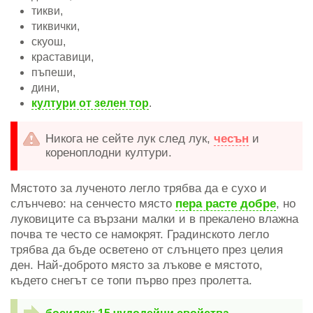
тикви,
тиквички,
скуош,
краставици,
пъпеши,
дини,
култури от зелен тор
.
Никога не сейте лук след лук,
чесън
и
кореноплодни култури.
Мястото за лученото легло трябва да е сухо и
слънчево: на сенчесто място
пера расте добре
, но
луковиците са вързани малки и в прекалено влажна
почва те често се намокрят. Градинското легло
трябва да бъде осветено от слънцето през целия
ден. Най-доброто място за лъкове е мястото,
където снегът се топи първо през пролетта.