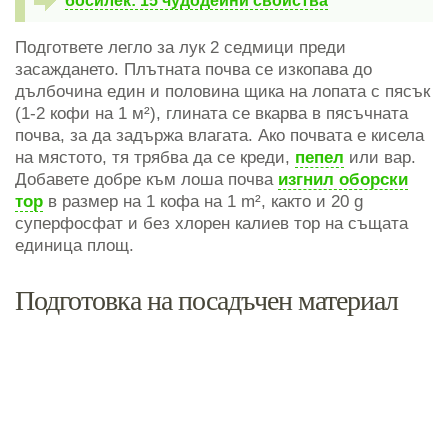
босилек: 15 чудодейни свойства
Подгответе легло за лук 2 седмици преди
засаждането. Плътната почва се изкопава до
дълбочина един и половина щика на лопата с пясък
(1-2 кофи на 1 м²), глината се вкарва в пясъчната
почва, за да задържа влагата. Ако почвата е кисела
на мястото, тя трябва да се креди,
пепел
или вар.
Добавете добре към лоша почва
изгнил оборски
тор
в размер на 1 кофа на 1 m², както и 20 g
суперфосфат и без хлорен калиев тор на същата
единица площ.
Подготовка на посадъчен материал