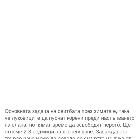
Основната задача на сеитбата през зимата е, така
че луковиците да пуснат корени преди настъпването
на слана, но нямат време да освободят перото. Ще
отнеме 2-3 седмици за вкореняване. Засаждането
твърде рано може да доведе до смъртта на лука от