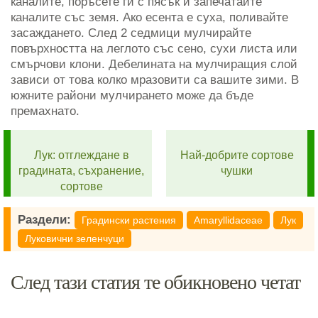
каналите, поръсете ги с пясък и запечатайте
каналите със земя. Ако есента е суха, поливайте
засаждането. След 2 седмици мулчирайте
повърхността на леглото със сено, сухи листа или
смърчови клони. Дебелината на мулчиращия слой
зависи от това колко мразовити са вашите зими. В
южните райони мулчирането може да бъде
премахнато.
Лук: отглеждане в
Най-добрите сортове
градината, съхранение,
чушки
сортове
Раздели:
Градински растения
Amaryllidaceae
Лук
Луковични зеленчуци
След тази статия те обикновено четат