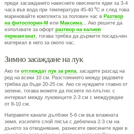
преди засаждането накиснете овесените ядки за 3-4
часа във вода при температура 45-40 ⁰C и след това
мариновайте комплекта за половин час в
Разтвор
на фитоспорин-М
или
Максима
... Ако решите да
използвате за офорт
разтвор на калиев
перманганат
, тогава трябва да държите посадъчен
материал в него за около час.
Зимно засаждане на лук
Ако ти
отглеждат лук за ряпа
, засадете разсад на
ред на всеки 10 см. Разстоянието между редовете
трябва да бъде 20-25 см. Ако се нуждаете главно от
зелени, тогава можете да посеете по-плътно: с
интервал между луковиците 2-3 см с междуредие
от 8-10 см.
Направете канали дълбоки 5-6 см във влажната
земя, изсипете слой пясък с дебелина 2-3 см на
дъното за отводняване, разнесете овесените ядки в