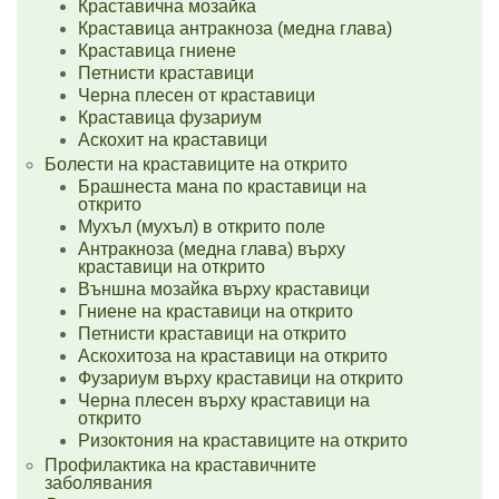
Краставична мозайка
Краставица антракноза (медна глава)
Краставица гниене
Петнисти краставици
Черна плесен от краставици
Краставица фузариум
Аскохит на краставици
Болести на краставиците на открито
Брашнеста мана по краставици на
открито
Мухъл (мухъл) в открито поле
Антракноза (медна глава) върху
краставици на открито
Външна мозайка върху краставици
Гниене на краставици на открито
Петнисти краставици на открито
Аскохитоза на краставици на открито
Фузариум върху краставици на открито
Черна плесен върху краставици на
открито
Ризоктония на краставиците на открито
Профилактика на краставичните
заболявания