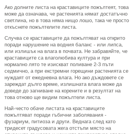
Ако долните листа на краставиците пожълтеят, това
може да означава, че растенията нямат достатъчно
светлина, но в това няма нищо лошо, така че просто
откъснете пожълтелите листа.
Случва се краставиците да пожълтяват на открито
поради нарушение на водния баланс - или липса,
или излишък на влага в почвата. Не забравяйте, че
краставиците са влаголюбива култура и при
нормално лято те изискват поливане 2-3 пъти
седмично, а при екстремни горещини растенията се
нуждаят от ежедневна влага. Но ако дъждовете се
зареждат дълго време, излишната влага може да
доведе до загниване на корените и в резултат на
това отново ще видим пожълтели листа.
Най-често обаче листата на краставиците
пожълтяват поради гъбични заболявания -
фузариум, питиоза и други. Веднага след като
тридесет градусовата жега отстъпи място на