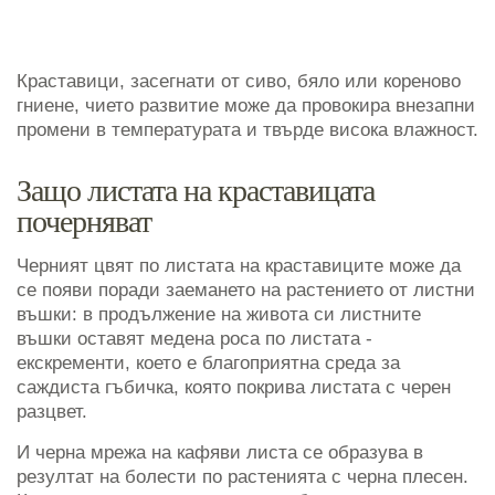
Краставици, засегнати от сиво, бяло или кореново
гниене, чието развитие може да провокира внезапни
промени в температурата и твърде висока влажност.
Защо листата на краставицата
почерняват
Черният цвят по листата на краставиците може да
се появи поради заемането на растението от листни
въшки: в продължение на живота си листните
въшки оставят медена роса по листата -
екскременти, което е благоприятна среда за
саждиста гъбичка, която покрива листата с черен
разцвет.
И черна мрежа на кафяви листа се образува в
резултат на болести по растенията с черна плесен.