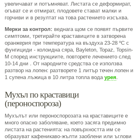
увеличават и потъмняват. Листата се деформират,
огъват се и отмират, плодовете стават малки и
горчиви и в резултат на това растението изсъхва.
Мерки за контрол:
веднага щом се появят първите
симптоми, третирайте краставиците в затворена
оранжерия при температура на въздуха 23-28 ºC с
фунгициди - колоидна сяра, Bayleton, Topaz, Topsin-
M според инструкциите, повторете лечението след
10-14 дни . От народните средства се използва
разтвор на лопен: разтворете 1 литър течен лопен и
1 супена лъжица в 10 литра топла вода
урея
.
Мухъл по краставици
(пероноспороза)
Мухълът или пероноспорозата на краставиците е
много опасно заболяване, което засяга предимно
листата на растенията: на повърхността им се
образуват кафеникаво-жълти заоблени или ъглови