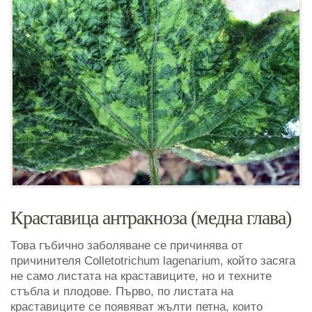
Краставица антракноза (медна глава)
Това гъбично заболяване се причинява от
причинителя Colletotrichum lagenarium, който засяга
не само листата на краставиците, но и техните
стъбла и плодове. Първо, по листата на
краставиците се появяват жълти петна, които