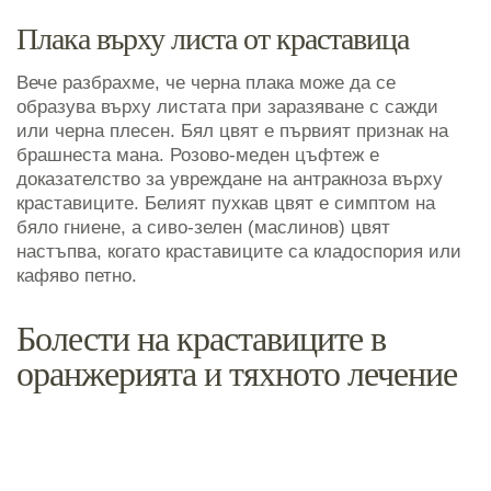
Плака върху листа от краставица
Вече разбрахме, че черна плака може да се
образува върху листата при заразяване с сажди
или черна плесен. Бял цвят е първият признак на
брашнеста мана. Розово-меден цъфтеж е
доказателство за увреждане на антракноза върху
краставиците. Белият пухкав цвят е симптом на
бяло гниене, а сиво-зелен (маслинов) цвят
настъпва, когато краставиците са кладоспория или
кафяво петно.
Болести на краставиците в
оранжерията и тяхното лечение