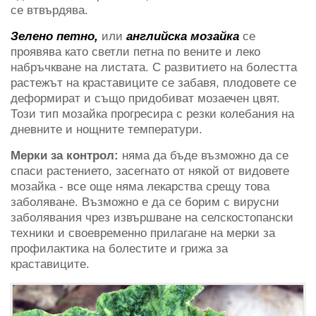
се втвърдява.
Зелено петно,
или
английска мозайка
се
проявява като светли петна по вените и леко
набръчкване на листата. С развитието на болестта
растежът на краставиците се забавя, плодовете се
деформират и също придобиват мозаечен цвят.
Този тип мозайка прогресира с резки колебания на
дневните и нощните температури.
Мерки за контрол:
няма да бъде възможно да се
спаси растението, засегнато от някой от видовете
мозайка - все още няма лекарства срещу това
заболяване. Възможно е да се борим с вирусни
заболявания чрез извършване на селскостопански
техники и своевременно прилагане на мерки за
профилактика на болестите и грижа за
краставиците.