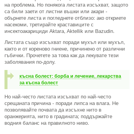
на проблема. Но понякога листата изсъхват, защото
са били заети от листни въшки или акари -
обърнете листа и погледнете отблизо: ако откриете
насекоми, третирайте краставиците с
инсектоакарициди Aktara, Aktellik или Bazudin.
Листата също изсъхват поради мухъл или мухъл,
както и от кореново гниене, причинено от различни
гъбички. Прочетете за това как да лекувате тези
заболявания по-долу.
късна болест: борба и лечение, лекарства
за късна болест
Но най-често листата изсъхват по най-често
срещаната причина - поради липса на влага. Не
позволявайте почвата да изсъхне нито в
оранжерията, нито в градината; поддържайте
водния баланс на правилното ниво.