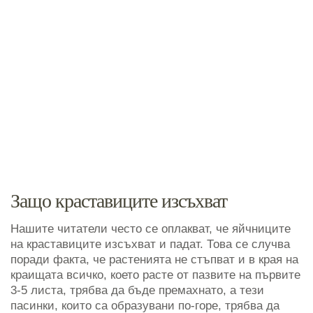
Защо краставиците изсъхват
Нашите читатели често се оплакват, че яйчниците
на краставиците изсъхват и падат. Това се случва
поради факта, че растенията не стъпват и в края на
краищата всичко, което расте от пазвите на първите
3-5 листа, трябва да бъде премахнато, а тези
пасинки, които са образувани по-горе, трябва да