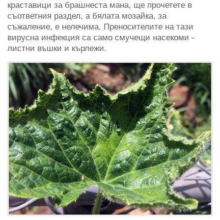
краставици за брашнеста мана, ще прочетете в
съответния раздел, а бялата мозайка, за
съжаление, е нелечима. Преносителите на тази
вирусна инфекция са само смучещи насекоми -
листни въшки и кърлежи.