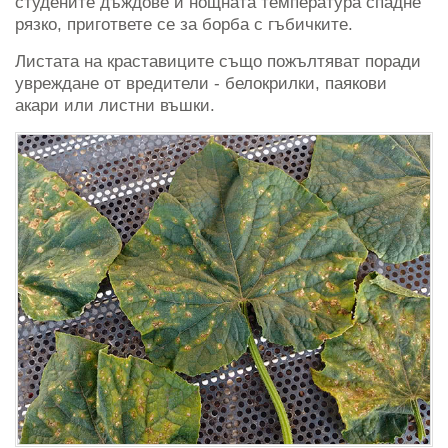
студените дъждове и нощната температура спадне
рязко, пригответе се за борба с гъбичките.
Листата на краставиците също пожълтяват поради
увреждане от вредители - белокрилки, паякови
акари или листни въшки.