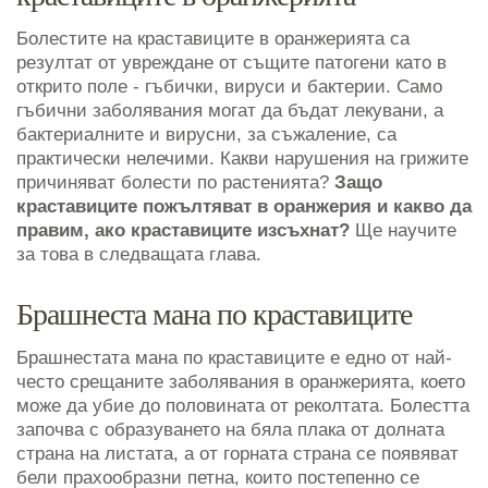
Болестите на краставиците в оранжерията са
резултат от увреждане от същите патогени като в
открито поле - гъбички, вируси и бактерии. Само
гъбични заболявания могат да бъдат лекувани, а
бактериалните и вирусни, за съжаление, са
практически нелечими. Какви нарушения на грижите
причиняват болести по растенията?
Защо
краставиците пожълтяват в оранжерия и какво да
правим, ако краставиците изсъхнат?
Ще научите
за това в следващата глава.
Брашнеста мана по краставиците
Брашнестата мана по краставиците е едно от най-
често срещаните заболявания в оранжерията, което
може да убие до половината от реколтата. Болестта
започва с образуването на бяла плака от долната
страна на листата, а от горната страна се появяват
бели прахообразни петна, които постепенно се