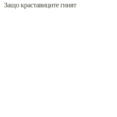
Защо краставиците гният