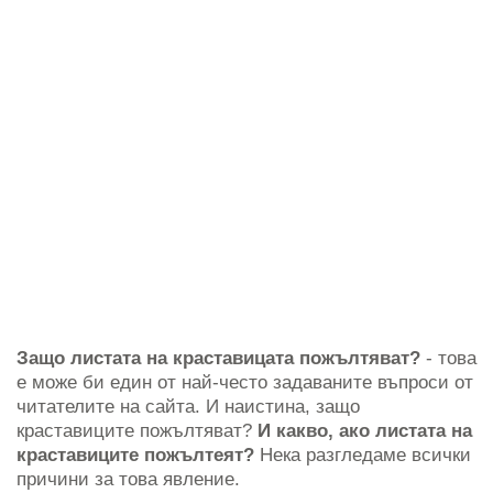
Защо листата на краставицата пожълтяват?
- това
е може би един от най-често задаваните въпроси от
читателите на сайта. И наистина, защо
краставиците пожълтяват?
И какво, ако листата на
краставиците пожълтеят?
Нека разгледаме всички
причини за това явление.