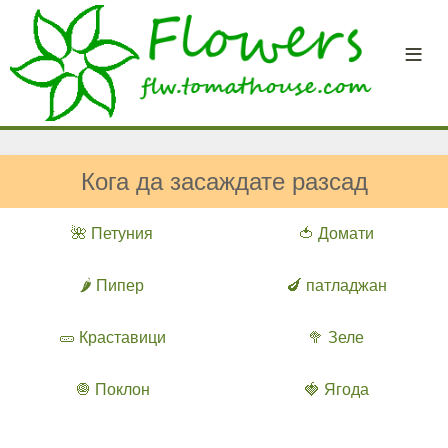
Кога да засаждате разсад
🌺 Петуния
🍅 Домати
🌶️ Пипер
🍆 патладжан
🥒 Краставици
🥦 Зеле
🧅 Поклон
🍓 Ягода