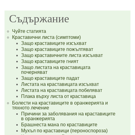
Съдържание
Чуйте статията
Краставични листа (симптоми)
Защо краставиците изсъхват
Защо краставиците пожълтяват
Защо краставичните листа изсъхват
Защо краставиците гният
Защо листата на краставицата
почерняват
Защо краставиците падат
Листата на краставицата изсъхват
Листата на краставицата побеляват
Плака върху листа от краставица
Болести на краставиците в оранжерията и
тяхното лечение
Причини за заболявания на краставиците
в оранжерията
Брашнеста мана по краставиците
Мухъл по краставици (пероноспороза)