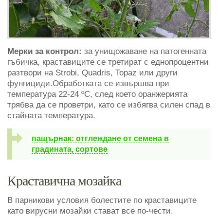
Мерки за контрол:
за унищожаване на патогенната
гъбичка, краставиците се третират с еднопроцентни
разтвори на Strobi, Quadris, Topaz или други
фунгициди.Обработката се извършва при
температура 22-24 ºC, след което оранжерията
трябва да се проветри, като се избягва силен спад в
стайната температура.
пащърнак: отглеждане от семена в
градината, сортове
Краставична мозайка
В парникови условия болестите по краставиците
като вирусни мозайки стават все по-чести.