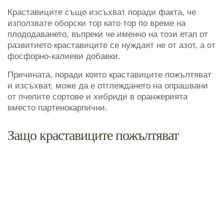
Краставиците също изсъхват поради факта, че
използвате оборски тор като тор по време на
плододаването, въпреки че именно на този етап от
развитието краставиците се нуждаят не от азот, а от
фосфорно-калиеви добавки.
Причината, поради която краставиците пожълтяват
и изсъхват, може да е отглеждането на опрашвани
от пчелите сортове и хибриди в оранжерията
вместо партенокарпични.
Защо краставиците пожълтяват