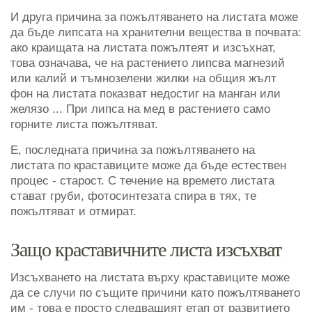
И друга причина за пожълтяването на листата може
да бъде липсата на хранителни вещества в почвата:
ако краищата на листата пожълтеят и изсъхнат,
това означава, че на растението липсва магнезий
или калий и тъмнозелени жилки на общия жълт
фон на листата показват недостиг на манган или
желязо ... При липса на мед в растението само
горните листа пожълтяват.
Е, последната причина за пожълтяването на
листата по краставиците може да бъде естествен
процес - старост. С течение на времето листата
стават груби, фотосинтезата спира в тях, те
пожълтяват и отмират.
Защо краставичните листа изсъхват
Изсъхването на листата върху краставиците може
да се случи по същите причини като пожълтяването
им - това е просто следващият етап от развитието