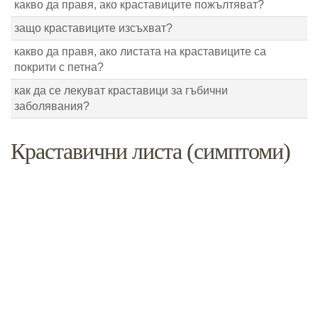
какво да правя, ако краставиците пожълтяват?
защо краставиците изсъхват?
какво да правя, ако листата на краставиците са
покрити с петна?
как да се лекуват краставици за гъбични
заболявания?
Краставични листа (симптоми)