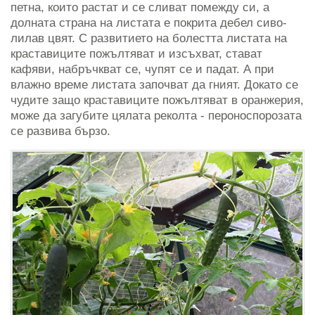
петна, които растат и се сливат помежду си, а
долната страна на листата е покрита дебел сиво-
лилав цвят. С развитието на болестта листата на
краставиците пожълтяват и изсъхват, стават
кафяви, набръчкват се, чупят се и падат. А при
влажно време листата започват да гният. Докато се
чудите защо краставиците пожълтяват в оранжерия,
може да загубите цялата реколта - пероноспорозата
се развива бързо.