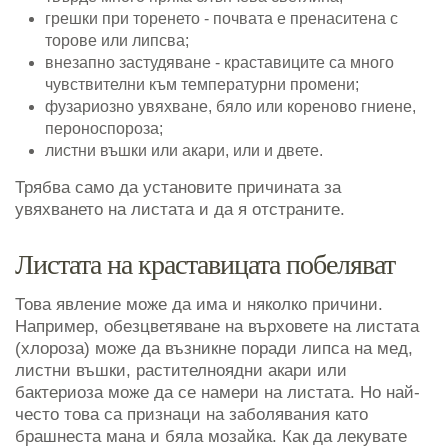
грешки при торенето - почвата е пренаситена с
торове или липсва;
внезапно застудяване - краставиците са много
чувствителни към температурни промени;
фузариозно увяхване, бяло или кореново гниене,
пероноспороза;
листни въшки или акари, или и двете.
Трябва само да установите причината за
увяхването на листата и да я отстраните.
Листата на краставицата побеляват
Това явление може да има и няколко причини.
Например, обезцветяване на върховете на листата
(хлороза) може да възникне поради липса на мед,
листни въшки, растителноядни акари или
бактериоза може да се намери на листата. Но най-
често това са признаци на заболявания като
брашнеста мана и бяла мозайка. Как да лекувате