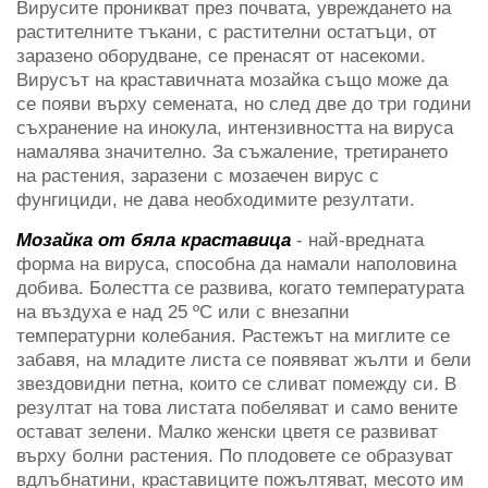
Вирусите проникват през почвата, увреждането на
растителните тъкани, с растителни остатъци, от
заразено оборудване, се пренасят от насекоми.
Вирусът на краставичната мозайка също може да
се появи върху семената, но след две до три години
съхранение на инокула, интензивността на вируса
намалява значително. За съжаление, третирането
на растения, заразени с мозаечен вирус с
фунгициди, не дава необходимите резултати.
Мозайка от бяла краставица
- най-вредната
форма на вируса, способна да намали наполовина
добива. Болестта се развива, когато температурата
на въздуха е над 25 ºC или с внезапни
температурни колебания. Растежът на миглите се
забавя, на младите листа се появяват жълти и бели
звездовидни петна, които се сливат помежду си. В
резултат на това листата побеляват и само вените
остават зелени. Малко женски цветя се развиват
върху болни растения. По плодовете се образуват
вдлъбнатини, краставиците пожълтяват, месото им