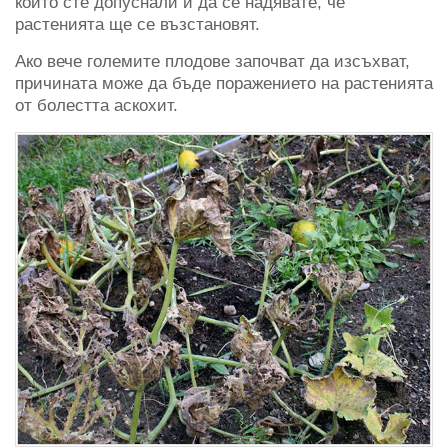
които сте допуснали и да се надявате, че
растенията ще се възстановят.
Ако вече големите плодове започват да изсъхват,
причината може да бъде поражението на растенията
от болестта аскохит.