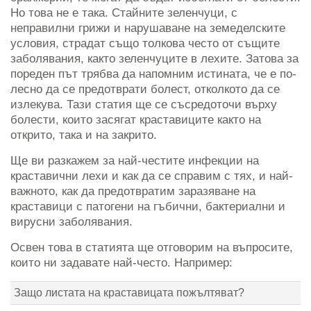
Но това не е така. Стайните зеленчуци, с
неправилни грижи и нарушаване на земеделските
условия, страдат също толкова често от същите
заболявания, както зеленчуците в лехите. Затова за
пореден път трябва да напомним истината, че е по-
лесно да се предотврати болест, отколкото да се
излекува. Тази статия ще се съсредоточи върху
болести, които засягат краставиците както на
открито, така и на закрито.
Ще ви разкажем за най-честите инфекции на
краставични лехи и как да се справим с тях, и най-
важното, как да предотвратим заразяване на
краставици с патогени на гъбични, бактериални и
вирусни заболявания.
Освен това в статията ще отговорим на въпросите,
които ни задавате най-често. Например:
Защо листата на краставицата пожълтяват?