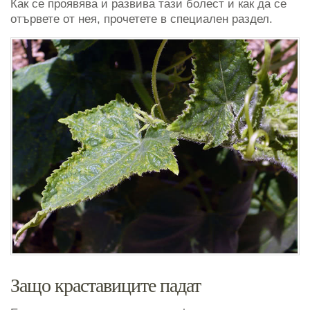
Как се проявява и развива тази болест и как да се
отървете от нея, прочетете в специален раздел.
Защо краставиците падат