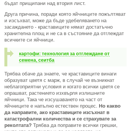
бъдат прищипани над втория лист.
Друга причина, поради която яйчниците пожълтяват
и изсъхват, може да бъде удебеляването на
засаждането - краставиците нямат достатъчно
хранителна площ и не са в състояние да отглеждат
всичките си яйчници.
картофи: технология за отглеждане от
семена, сеитба
Трябва обаче да знаете, че краставиците винаги
образуват цветя с марж, в случай че възникнат
неблагоприятни условия и когато всички цветя се
опрашват, растението изхвърля излишните
яйчници. Така че изсушаването на част от
яйчниците е напълно естествен процес.
Но какво
да направите, ако краставиците изсъхнат в
катастрофални количества и се страхувате за
реколтата?
Трябва да поправите всички грешки,