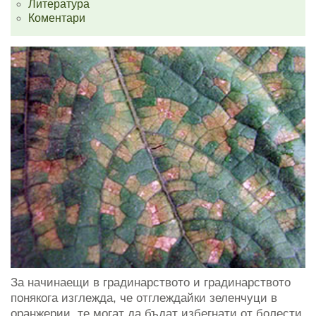
Литература
Коментари
За начинаещи в градинарството и градинарството
понякога изглежда, че отглеждайки зеленчуци в
оранжерии, те могат да бъдат избегнати от болести.