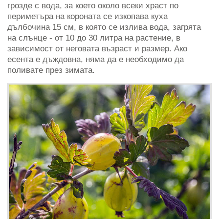
грозде с вода, за което около всеки храст по
периметъра на короната се изкопава куха
дълбочина 15 см, в която се излива вода, загрята
на слънце - от 10 до 30 литра на растение, в
зависимост от неговата възраст и размер. Ако
есента е дъждовна, няма да е необходимо да
поливате през зимата.