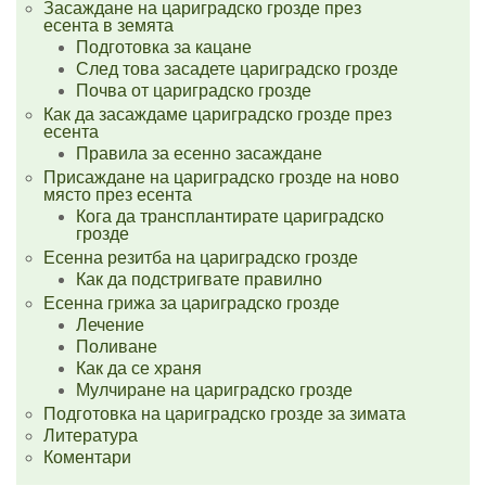
Засаждане на цариградско грозде през
есента в земята
Подготовка за кацане
След това засадете цариградско грозде
Почва от цариградско грозде
Как да засаждаме цариградско грозде през
есента
Правила за есенно засаждане
Присаждане на цариградско грозде на ново
място през есента
Кога да трансплантирате цариградско
грозде
Есенна резитба на цариградско грозде
Как да подстригвате правилно
Есенна грижа за цариградско грозде
Лечение
Поливане
Как да се храня
Мулчиране на цариградско грозде
Подготовка на цариградско грозде за зимата
Литература
Коментари