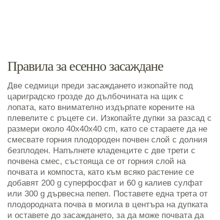
Правила за есенно засаждане
Две седмици преди засаждането изкопайте под
цариградско грозде до дълбочината на щик с
лопата, като внимателно издърпате корените на
плевелите с ръцете си. Изкопайте дупки за разсад с
размери около 40x40x40 cm, като се стараете да не
смесвате горния плодороден почвен слой с долния
безплоден. Напълнете кладенците с две трети с
почвена смес, състояща се от горния слой на
почвата и компоста, като към всяко растение се
добавят 200 g суперфосфат и 60 g калиев сулфат
или 300 g дървесна пепел. Поставете една трета от
плодородната почва в могила в центъра на дупката
и оставете до засаждането, за да може почвата да