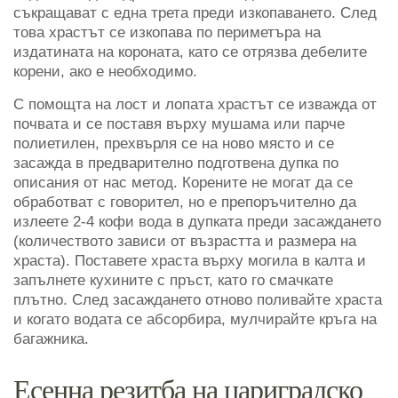
съкращават с една трета преди изкопаването. След
това храстът се изкопава по периметъра на
издатината на короната, като се отрязва дебелите
корени, ако е необходимо.
С помощта на лост и лопата храстът се изважда от
почвата и се поставя върху мушама или парче
полиетилен, прехвърля се на ново място и се
засажда в предварително подготвена дупка по
описания от нас метод. Корените не могат да се
обработват с говорител, но е препоръчително да
излеете 2-4 кофи вода в дупката преди засаждането
(количеството зависи от възрастта и размера на
храста). Поставете храста върху могила в калта и
запълнете кухините с пръст, като го смачкате
плътно. След засаждането отново поливайте храста
и когато водата се абсорбира, мулчирайте кръга на
багажника.
Есенна резитба на цариградско