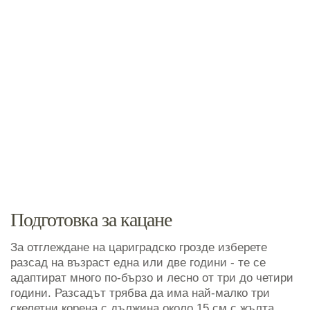
Подготовка за кацане
За отглеждане на цариградско грозде изберете
разсад на възраст една или две години - те се
адаптират много по-бързо и лесно от три до четири
години. Разсадът трябва да има най-малко три
скелетни корена с дължина около 15 см с жълта