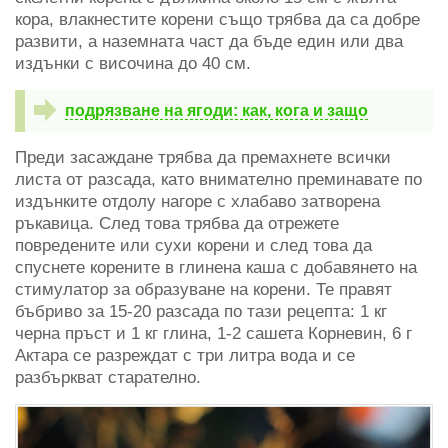
кора, влакнестите корени също трябва да са добре
развити, а наземната част да бъде един или два
издънки с височина до 40 см.
подрязване на ягоди: как, кога и защо
Преди засаждане трябва да премахнете всички
листа от разсада, като внимателно преминавате по
издънките отдолу нагоре с хлабаво затворена
ръкавица. След това трябва да отрежете
повредените или сухи корени и след това да
спуснете корените в глинена каша с добавянето на
стимулатор за образуване на корени. Те правят
бъбриво за 15-20 разсада по тази рецепта: 1 кг
черна пръст и 1 кг глина, 1-2 сашета Корневин, 6 г
Актара се разреждат с три литра вода и се
разбъркват старателно.