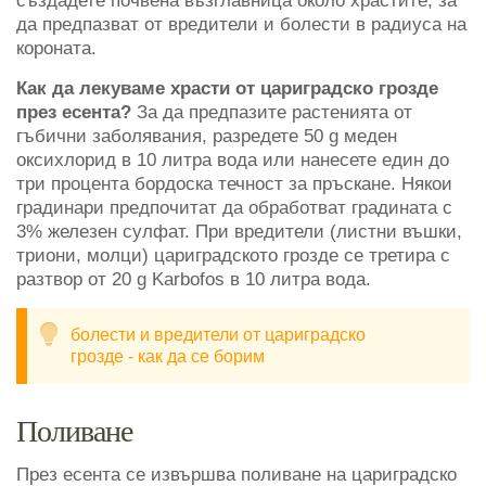
създадете почвена възглавница около храстите, за
да предпазват от вредители и болести в радиуса на
короната.
Как да лекуваме храсти от цариградско грозде
през есента?
За да предпазите растенията от
гъбични заболявания, разредете 50 g меден
оксихлорид в 10 литра вода или нанесете един до
три процента бордоска течност за пръскане. Някои
градинари предпочитат да обработват градината с
3% железен сулфат. При вредители (листни въшки,
триони, молци) цариградското грозде се третира с
разтвор от 20 g Karbofos в 10 литра вода.
болести и вредители от цариградско
грозде - как да се борим
Поливане
През есента се извършва поливане на цариградско