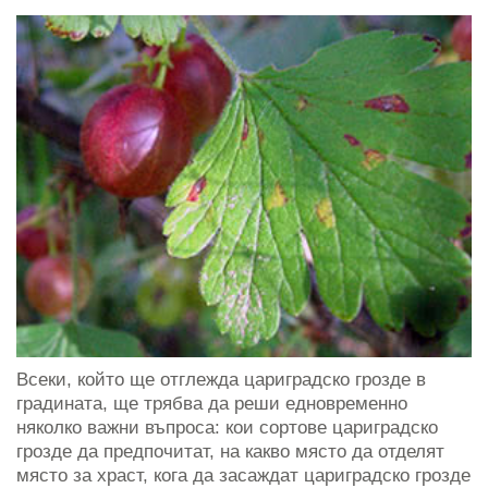
Всеки, който ще отглежда цариградско грозде в
градината, ще трябва да реши едновременно
няколко важни въпроса: кои сортове цариградско
грозде да предпочитат, на какво място да отделят
място за храст, кога да засаждат цариградско грозде