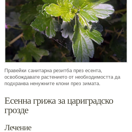
Правейки санитарна резитба през есента,
освобождавате растението от необходимостта да
подхранва ненужните клони през зимата.
Есенна грижа за цариградско
грозде
Лечение