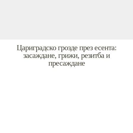
Цариградско грозде през есента:
засаждане, грижи, резитба и
пресаждане