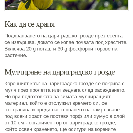
Как да се храня
Подхранването на цариградско грозде през есента
се извършва, докато се копае почвата под храстите.
Включва 20 g поташ и 30 g фосфорни торове на
растение.
Мулчиране на цариградско грозде
Коренният кръг на цариградско грозде се покрива с
мулч през пролетта или веднага след засаждането.
Но при подготовката за зимата мулчиращият
материал, който е отслужил времето си, се
отстранява и преди настъпването на замръзване
под всеки храст се поставя торф или хумус в слой
от 10 см - органичен тор от цариградско грозде,
който освен храненето, ще осигури на корените