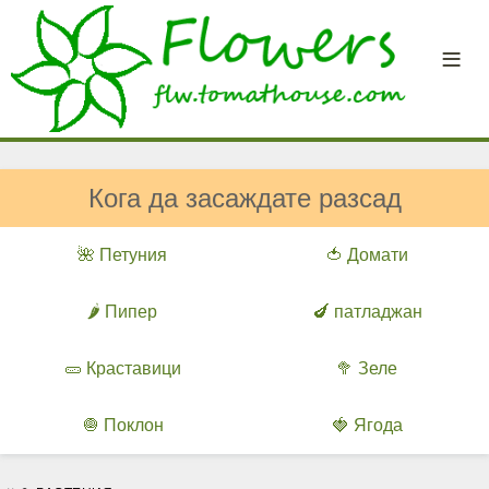
Кога да засаждате разсад
🌺 Петуния
🍅 Домати
🌶️ Пипер
🍆 патладжан
🥒 Краставици
🥦 Зеле
🧅 Поклон
🍓 Ягода