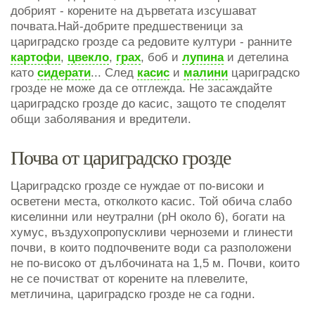
добрият - корените на дърветата изсушават
почвата.Най-добрите предшественици за
цариградско грозде са редовите култури - ранните
картофи
,
цвекло
,
грах
, боб и
лупина
и детелина
като
сидерати
... След
касис
и
малини
цариградско
грозде не може да се отглежда. Не засаждайте
цариградско грозде до касис, защото те споделят
общи заболявания и вредители.
Почва от цариградско грозде
Цариградско грозде се нуждае от по-високи и
осветени места, отколкото касис. Той обича слабо
киселинни или неутрални (рН около 6), богати на
хумус, въздухопропускливи черноземи и глинести
почви, в които подпочвените води са разположени
не по-високо от дълбочината на 1,5 м. Почви, които
не се почистват от корените на плевелите,
метличина, цариградско грозде не са годни.