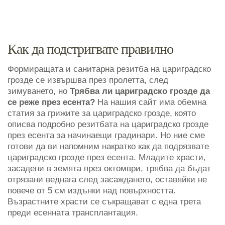
Как да подстригвате правилно
Формиращата и санитарна резитба на цариградско
грозде се извършва през пролетта, след
зимуването, но
Трябва ли цариградско грозде да
се реже през есента?
На нашия сайт има обемна
статия за грижите за цариградско грозде, която
описва подробно резитбата на цариградско грозде
през есента за начинаещи градинари. Но ние сме
готови да ви напомним накратко как да подрязвате
цариградско грозде през есента. Младите храсти,
засадени в земята през октомври, трябва да бъдат
отрязани веднага след засаждането, оставяйки не
повече от 5 см издънки над повърхността.
Възрастните храсти се съкращават с една трета
преди есенната трансплантация.