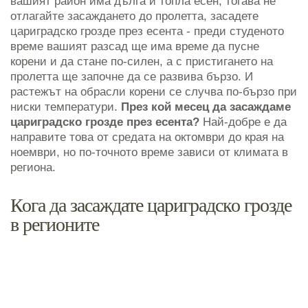
вашият район има дълга и топла есен, тогава не
отлагайте засаждането до пролетта, засадете
цариградско грозде през есента - преди студеното
време вашият разсад ще има време да пусне
корени и да стане по-силен, а с пристигането на
пролетта ще започне да се развива бързо. И
растежът на обрасли корени се случва по-бързо при
ниски температури.
През кой месец да засаждаме
цариградско грозде през есента?
Най-добре е да
направите това от средата на октомври до края на
ноември, но по-точното време зависи от климата в
региона.
Кога да засаждате цариградско грозде
в регионите