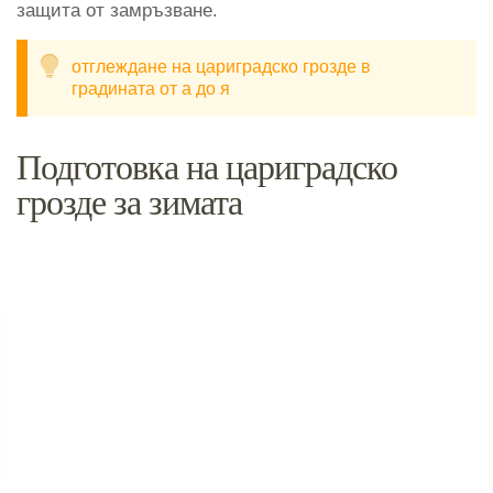
защита от замръзване.
отглеждане на цариградско грозде в
градината от а до я
Подготовка на цариградско
грозде за зимата