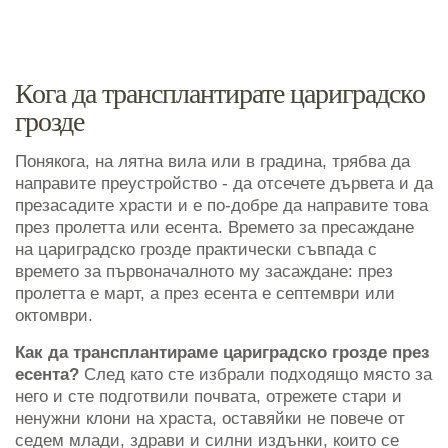
Кога да трансплантирате цариградско
грозде
Понякога, на лятна вила или в градина, трябва да
направите преустройство - да отсечете дървета и да
презасадите храсти и е по-добре да направите това
през пролетта или есента. Времето за пресаждане
на цариградско грозде практически съвпада с
времето за първоначалното му засаждане: през
пролетта е март, а през есента е септември или
октомври.
Как да трансплантираме цариградско грозде през
есента?
След като сте избрали подходящо място за
него и сте подготвили почвата, отрежете стари и
ненужни клони на храста, оставяйки не повече от
седем млади, здрави и силни издънки, които се