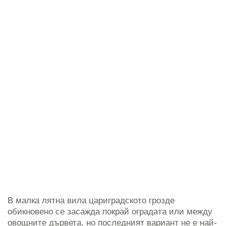
В малка лятна вила цариградското грозде
обикновено се засажда покрай оградата или между
овощните дървета, но последният вариант не е най-