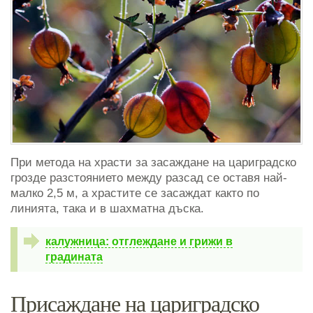
При метода на храсти за засаждане на цариградско
грозде разстоянието между разсад се оставя най-
малко 2,5 м, а храстите се засаждат както по
линията, така и в шахматна дъска.
калужница: отглеждане и грижи в
градината
Присаждане на цариградско