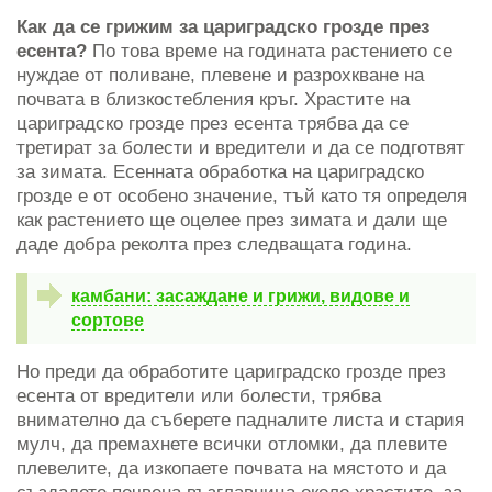
Как да се грижим за цариградско грозде през
есента?
По това време на годината растението се
нуждае от поливане, плевене и разрохкване на
почвата в близкостебления кръг. Храстите на
цариградско грозде през есента трябва да се
третират за болести и вредители и да се подготвят
за зимата. Есенната обработка на цариградско
грозде е от особено значение, тъй като тя определя
как растението ще оцелее през зимата и дали ще
даде добра реколта през следващата година.
камбани: засаждане и грижи, видове и
сортове
Но преди да обработите цариградско грозде през
есента от вредители или болести, трябва
внимателно да съберете падналите листа и стария
мулч, да премахнете всички отломки, да плевите
плевелите, да изкопаете почвата на мястото и да