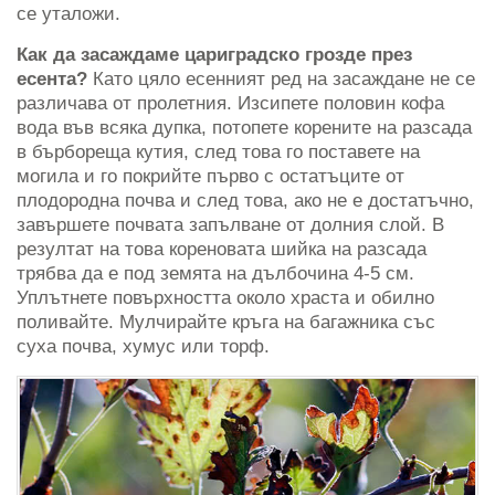
се уталожи.
Как да засаждаме цариградско грозде през
есента?
Като цяло есенният ред на засаждане не се
различава от пролетния. Изсипете половин кофа
вода във всяка дупка, потопете корените на разсада
в бърбореща кутия, след това го поставете на
могила и го покрийте първо с остатъците от
плодородна почва и след това, ако не е достатъчно,
завършете почвата запълване от долния слой. В
резултат на това кореновата шийка на разсада
трябва да е под земята на дълбочина 4-5 см.
Уплътнете повърхността около храста и обилно
поливайте. Мулчирайте кръга на багажника със
суха почва, хумус или торф.