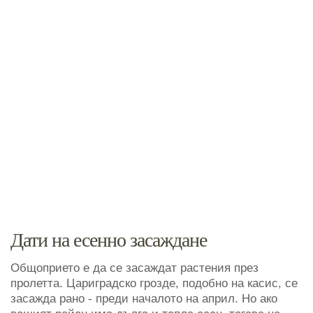
Дати на есенно засаждане
Общоприето е да се засаждат растения през
пролетта. Цариградско грозде, подобно на касис, се
засажда рано - преди началото на април. Но ако