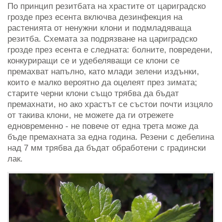
По принцип резитбата на храстите от цариградско
грозде през есента включва дезинфекция на
растенията от ненужни клони и подмладяваща
резитба. Схемата за подрязване на цариградско
грозде през есента е следната: болните, повредени,
конкуриращи се и удебеляващи се клони се
премахват напълно, като млади зелени издънки,
които е малко вероятно да оцелеят през зимата;
старите черни клони също трябва да бъдат
премахнати, но ако храстът се състои почти изцяло
от такива клони, не можете да ги отрежете
едновременно - не повече от една трета може да
бъде премахната за една година. Резени с дебелина
над 7 мм трябва да бъдат обработени с градински
лак.