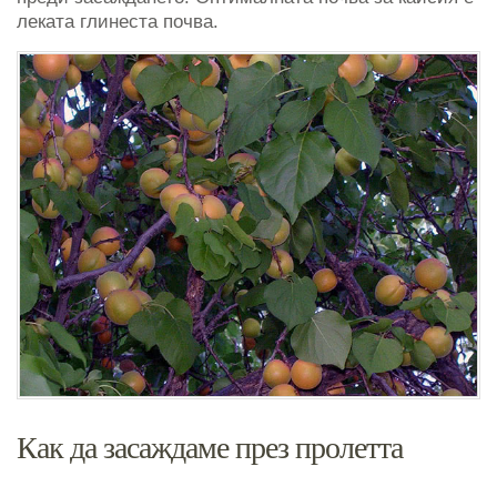
леката глинеста почва.
Как да засаждаме през пролетта