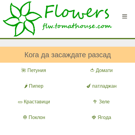
Кога да засаждате разсад
🌺 Петуния
🍅 Домати
🌶️ Пипер
🍆 патладжан
🥒 Краставици
🥦 Зеле
🧅 Поклон
🍓 Ягода