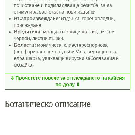
почистване и подмладяваща резитба, за да
стимулира растежа на нови издънки.
Възпроизвеждане:
издънки, кореноплодни,
присаждане.
Вредители:
молци, гъсеници на глог, листни
червеи, листни въшки.
Болести:
монилиоза, клиастероспориоза
(перфорирано петно), гъби Vals, вертицилоза,
едра шарка, увяхващи вирусни заболявания и
мозайка.
Прочетете повече за отглеждането на кайсия
по-долу
Ботаническо описание