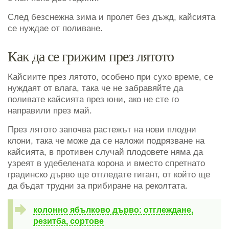
След безснежна зима и пролет без дъжд, кайсията
се нуждае от поливане.
Как да се грижим през лятото
Кайсиите през лятото, особено при сухо време, се
нуждаят от влага, така че не забравяйте да
поливате кайсията през юни, ако не сте го
направили през май.
През лятото започва растежът на нови плодни
клони, така че може да се наложи подрязване на
кайсията, в противен случай плодовете няма да
узреят в удебелената корона и вместо спретнато
градинско дърво ще отгледате гигант, от който ще
да бъдат трудни за прибиране на реколтата.
колонно ябълково дърво: отглеждане,
резитба, сортове