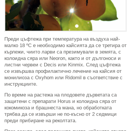
Преди цъфтежа при температура на въздуха най-
малко 18 ºC е необходимо кайсията да се третира от
кърлежи, чиито ларви са презимували в земята, с
колоидна сяра или Neoron, както и от дългоноси и
листни червеи с Decis или Kinmix. След цъфтежа
се извършва профилактично лечение на кайсия от
монилиоза с Oxyhom или Ridomil в съответствие с
инструкциите.
По време на растежа на плодовете дърветата са
защитени с препарати Horus и колоидна сяра от
кокомикоза и брашнеста мана, но обработката
трябва да се извърши не по-късно от 2 седмици
преди прибиране на реколтата.