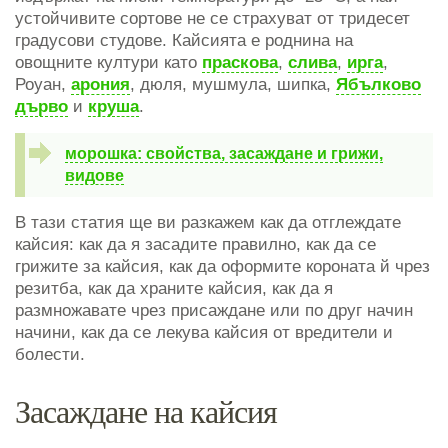
устойчивите сортове не се страхуват от тридесет
градусови студове. Кайсията е роднина на
овощните култури като
праскова
,
слива
,
ирга
,
Роуан,
арония
, дюля, мушмула, шипка,
Ябълково
дърво
и
круша
.
морошка: свойства, засаждане и грижи,
видове
В тази статия ще ви разкажем как да отглеждате
кайсия: как да я засадите правилно, как да се
грижите за кайсия, как да оформите короната й чрез
резитба, как да храните кайсия, как да я
размножавате чрез присаждане или по друг начин
начини, как да се лекува кайсия от вредители и
болести.
Засаждане на кайсия