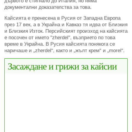
дървото е стигнало до Италия, но няма
документални доказателства за това.
Кайсията е пренесена в Русия от Западна Европа
през 17 век, а в Украйна и Кавказ тя идва от Близкия
и Близкия Изток. Персийският произход на кайсията
е посочен от името "zherdel", възприето по това
време в Украйна. В Русия кайсията понякога се
наричаше и „zherdel“, както и „жълт крем“ и „morel“.
Засаждане и грижи за кайсии