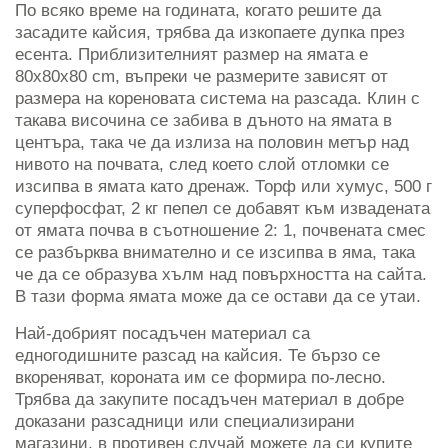
По всяко време на годината, когато решите да
засадите кайсия, трябва да изкопаете дупка през
есента. Приблизителният размер на ямата е
80x80x80 cm, въпреки че размерите зависят от
размера на кореновата система на разсада. Клин с
такава височина се забива в дъното на ямата в
центъра, така че да излиза на половин метър над
нивото на почвата, след което слой отломки се
изсипва в ямата като дренаж. Торф или хумус, 500 г
суперфосфат, 2 кг пепел се добавят към извадената
от ямата почва в съотношение 2: 1, почвената смес
се разбърква внимателно и се изсипва в яма, така
че да се образува хълм над повърхността на сайта.
В тази форма ямата може да се остави да се утаи.
Най-добрият посадъчен материал са
едногодишните разсад на кайсия. Те бързо се
вкореняват, короната им се формира по-лесно.
Трябва да закупите посадъчен материал в добре
доказани разсадници или специализирани
магазини, в противен случай можете да си купите