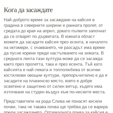
Кога да засаждате
Най-доброто време за засаждане на кайсия в
градина в северните ширини е ранната пролет, от
средата до края на април, докато пъпките започнат
да се отварят по дърветата. В южната област
можете да засадите кайсия през есента, в началото
на октомври, с очакването, че разсадът има време
да пусне корени преди настъпването на зимата. В
средната лента тази култура може да се засажда
както през пролетта, така и през есента. Тъй като
кайсията е най-леката и топлолюбива от всички
костилкови овощни култури, препоръчително е да я
засадите на планинско място, което е добре
осветено и защитено от силен вятър, където има
източване на студен въздух към по-ниските места.
Представители на рода Слива не понасят кисели
почви, така че такава почва ще трябва да се варира
преди засаждането. Оптималната почва за кайсия е