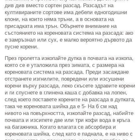
див див вместо сортен разсад. Разсадът на
култивираните сортове има дебели едногодишни
клони, на които няма тръни, а в основата на
присадката има трън. Обърнете внимание на
състоянието на кореновата система на разсада: ако
е замръзнал или сух, е малко вероятно дървото да
пусне корени.
През пролетта изкопайте дупка в почвата на изкопа,
която се е уталожила през зимата, с размера на
кореновата система на разсада. Преди засаждане
отстранете изгнилите, повредени или изсушени
корени върху разсада, леко скъсете здравите корени
и ги спуснете в глинена каша с добавка на лопен,
след което поставете корените на разсада в дупката,
така че кореновата шийка да е 5- На 6 см над
нивото на повърхността, изкопайте разсад, набийте
почвата и изсипете две или три кофи вода в кръга
на багажника. Когато влагата се абсорбира и
кореновата шийка, след като е паднала, е на ниво с