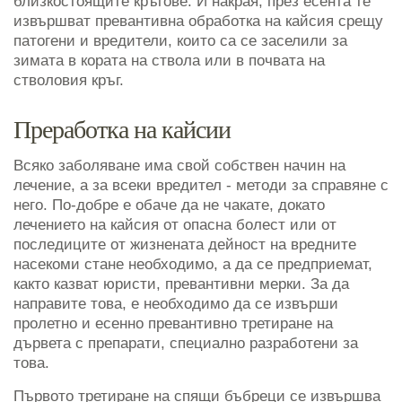
близкостоящите кръгове. И накрая, през есента те
извършват превантивна обработка на кайсия срещу
патогени и вредители, които са се заселили за
зимата в кората на ствола или в почвата на
стволовия кръг.
Преработка на кайсии
Всяко заболяване има свой собствен начин на
лечение, а за всеки вредител - методи за справяне с
него. По-добре е обаче да не чакате, докато
лечението на кайсия от опасна болест или от
последиците от жизнената дейност на вредните
насекоми стане необходимо, а да се предприемат,
както казват юристи, превантивни мерки. За да
направите това, е необходимо да се извърши
пролетно и есенно превантивно третиране на
дървета с препарати, специално разработени за
това.
Първото третиране на спящи бъбреци се извършва