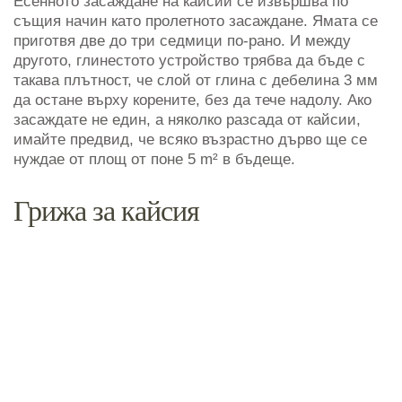
Есенното засаждане на кайсии се извършва по
същия начин като пролетното засаждане. Ямата се
приготвя две до три седмици по-рано. И между
другото, глинестото устройство трябва да бъде с
такава плътност, че слой от глина с дебелина 3 мм
да остане върху корените, без да тече надолу. Ако
засаждате не един, а няколко разсада от кайсии,
имайте предвид, че всяко възрастно дърво ще се
нуждае от площ от поне 5 m² в бъдеще.
Грижа за кайсия