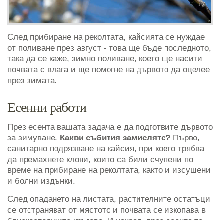
След прибиране на реколтата, кайсията се нуждае
от поливане през август - това ще бъде последното,
така да се каже, зимно поливане, което ще насити
почвата с влага и ще помогне на дървото да оцелее
през зимата.
Есенни работи
През есента вашата задача е да подготвите дървото
за зимуване.
Какви събития замисляте?
Първо,
санитарно подрязване на кайсия, при което трябва
да премахнете клони, които са били счупени по
време на прибиране на реколтата, както и изсушени
и болни издънки.
След опадането на листата, растителните остатъци
се отстраняват от мястото и почвата се изкопава в