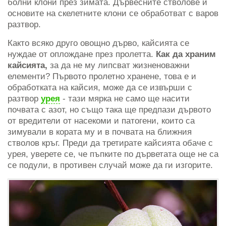
болни клони през зимата. Дървесните стволове и
основите на скелетните клони се обработват с варов
разтвор.
Както всяко друго овощно дърво, кайсията се
нуждае от оплождане през пролетта.
Как да храним
кайсията,
за да не му липсват жизненоважни
елементи? Първото пролетно хранене, това е и
обработката на кайсия, може да се извърши с
разтвор
урея
- тази мярка не само ще насити
почвата с азот, но също така ще предпази дървото
от вредители от насекоми и патогени, които са
зимували в кората му и в почвата на ближния
стволов кръг. Преди да третирате кайсията обаче с
урея, уверете се, че пъпките по дърветата още не са
се подули, в противен случай може да ги изгорите.