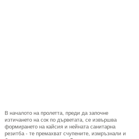
В началото на пролетта, преди да започне
изтичането на сок по дърветата, се извършва
формирането на кайсия и нейната санитарна
резитба - те премахват счупените, измръзнали и