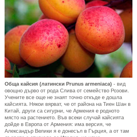
Обща кайсия (латински Prunus armeniaca)
- вид
овощно дърво от рода Слива от семейство Розови.
Учените все още не знаят точно откъде е дошла
кайсията. Някои вярват, че от района на Тиен Шан в
Китай, други са сигурни, че Армения е родното
място на растението. Във всеки случай кайсията
дойде в Европа от Армения: има версия, че
Александър Велики я е донесъл в Гърция, а от там