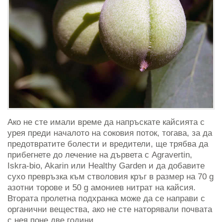
Ако не сте имали време да напръскате кайсията с
урея преди началото на соковия поток, тогава, за да
предотвратите болести и вредители, ще трябва да
прибегнете до лечение на дървета с Agravertin,
Iskra-bio, Akarin или Healthy Garden и да добавите
сухо превръзка към стволовия кръг в размер на 70 g
азотни торове и 50 g амониев нитрат на кайсия.
Втората пролетна подхранка може да се направи с
органични вещества, ако не сте наторявали почвата
с нея поне две години.