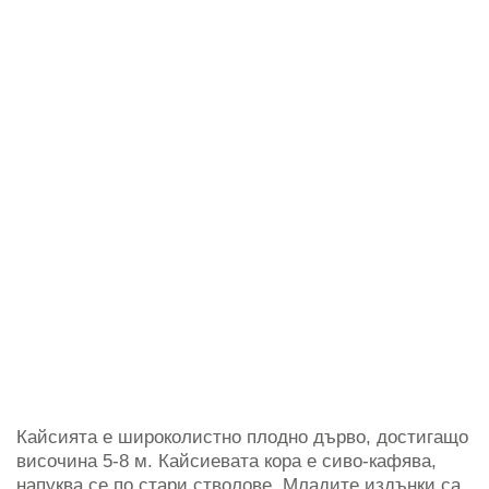
Кайсията е широколистно плодно дърво, достигащо
височина 5-8 м. Кайсиевата кора е сиво-кафява,
напуква се по стари стволове. Младите издънки са