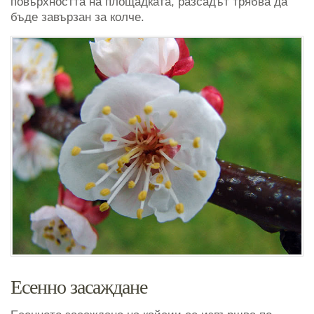
повърхността на площадката, разсадът трябва да
бъде завързан за колче.
Есенно засаждане