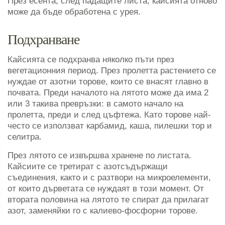
През есента, след падащите листа, кайсията отново
може да бъде обработена с урея.
Подхранване
Кайсията се подхранва няколко пъти през
вегетационния период. През пролетта растението се
нуждае от азотни торове, които се внасят главно в
почвата. Преди началото на лятото може да има 2
или 3 такива превръзки: в самото начало на
пролетта, преди и след цъфтежа. Като торове най-
често се използват карбамид, каша, пилешки тор и
селитра.
През лятото се извършва хранене по листата.
Кайсиите се третират с азотсъдържащи
съединения, както и с разтвори на микроелементи,
от които дърветата се нуждаят в този момент. От
втората половина на лятото те спират да прилагат
азот, заменяйки го с калиево-фосфорни торове.