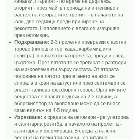
канавки. Първият - по време на цъфтежа,
вторият - през май, в периода на интензивен
растеж на леторастите, третият - в началото на
юли, две седмици преди прибиране на
реколтата. Напояването с влага се извършва
през октомври.
Подхранване:
2-3 пролетни превръзки с азотни
торове (пилешки тор, каша, карбамид или
селитра): в началото на пролетта, преди и след
цъфтежа. През лятото те се третират с разтвори
на микроелементи върху листата. От втората
половина на лятото прилагането на азот се
спира, а в края на август или през септември се
внасят калиево-фосфорни торове. Органичните
вещества се внасят веднъж на 2-3 години, а
оборският тор за вкопаване може да се внася
само веднъж на 4-5 години.
Изрязване:
в средата на октомври - регулаторна
и санитарна резитба, в началото на пролетта -
санитарна и формираща. В средата на юни,
веднъж на всеки три години - санитарно