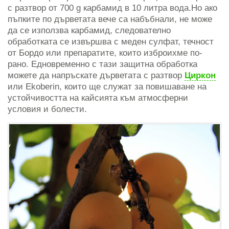
с разтвор от 700 g карбамид в 10 литра вода.Но ако
пъпките по дърветата вече са набъбнали, не може
да се използва карбамид, следователно
обработката се извършва с меден сулфат, течност
от Бордо или препаратите, които изброихме по-
рано. Едновременно с тази защитна обработка
можете да напръскате дърветата с разтвор
Циркон
или Ekoberin, които ще служат за повишаване на
устойчивостта на кайсията към атмосферни
условия и болести.