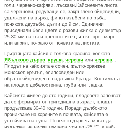
голи, червено-кафяви, лъскави.Кайсиевите листа
са черешови, редуващи се, закръглено яйцевидни,
удължени на върха, фино назъбени по ръба,
понякога двузъби, дълги до 9 см. Единични
приседнали бели цветя с розови жилки с диаметър
25-30 мм на къси цветоносите цъфтят през март
или април, по-рано от появата на листата.
Цъфтящата кайсия е толкова красива, колкото
Ябълково дърво
,
круша
,
череши
или
череша
...
Плодът на кайсията е сочен, жълто-оранжев
моноскот, кръгъл, елипсовиден или
обратнояйцевиден с надлъжна бразда. Костилката
на плода е дебелостенна, груба или гладка.
Кайсията живее до сто години, плодовете започват
да се формират от тригодишна възраст, плодът
продължава 30-40 години. Поради дълбокото
проникване на корените в почвата, кайсията е
устойчива на суша. Повечето дървета могат да
издържат на ниски температури до -25 ºC, а най-