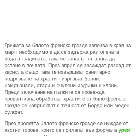
Грижата за бялото френско грозде започва в края на
март: необходимо е да се задържа разтопената
вода в градината, така че запасът от влага да
остане в почвата. През април се засаждат разсад от
касис, а също така те извършват санитарно
подрязване на храсти - изрязват болни,
измръзнали, стари и счупени издънки и клони.
Преди започване на пъпките се провежда
превантивна обработка: храстите от бяло френско
грозде се напръскват с течност от Бордо или меден
сулфат.
През пролетта бялото френско грозде се нуждае от
азотни торове, които се прилагат във формата
урея