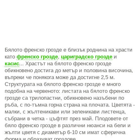
Бялото френско грозде е близък роднина на храсти
като
френско грозде
,
цариградско грозде
и
касис
... Храстът на бялото френско грозде
обикновено достига до метър и половина височина,
въпреки че понякога може да достигне 2,5 м.
Структурата на бялото френско грозде е много
подобна на червеното: листата на бялото френско
грозде са трилопастни, обикновено назъбени по
ръба, с по-тъмна горна страна на плочата. Цветята -
малки, с жълтеникави или зеленикави листенца,
събрани в четка - цъфтят през май. Плодовете от
бяло френско грозде в различни нюанси на бели и
жълти цветя с диаметър 6-10 см имат сферична
форма и образуват гроздове.