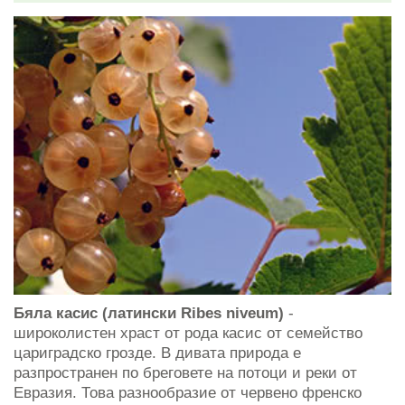
Бяла касис (латински Ribes niveum)
-
широколистен храст от рода касис от семейство
цариградско грозде. В дивата природа е
разпространен по бреговете на потоци и реки от
Евразия. Това разнообразие от червено френско