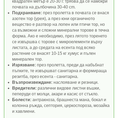
квадратен метър е 20-30 l: трябва да се намокри
почвата на дълбочина 30-40 cm.
Подхранване:
през пролетта в почвата се внася
азотен тор (урея), а през юни органичното
вещество е разтвор на лопен или птичи тор, но
са възможни и сложни минерални торове в течна
форма. Ако е необходимо, през лятото торенето
се извършва с торове с микроелементи върху
листата, а до средата на есента под всяко
растение се внасят 10-15 кг хумус и пълен
минерален тор.
Изрязване:
през пролетта, преди да набъбнат
пъпките, те извършват санитарна и формираща
резитба, през есента - санитарна.
Възпроизвеждане:
наслояване и резници.
Вредители:
различни видове листни въшки,
пеперуди от молци, акари и касис от стъкло.
Болести:
антракноза, брашнеста мана, бокал и
колонна ръжда, септория, церкоспороза, мозайка
и хавлиени.