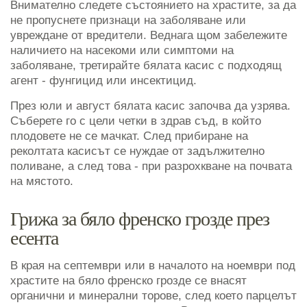
Внимателно следете състоянието на храстите, за да
не пропуснете признаци на заболяване или
увреждане от вредители. Веднага щом забележите
наличието на насекоми или симптоми на
заболяване, третирайте бялата касис с подходящ
агент - фунгицид или инсектицид.
През юли и август бялата касис започва да узрява.
Съберете го с цели четки в здрав съд, в който
плодовете не се мачкат. След прибиране на
реколтата касисът се нуждае от задължително
поливане, а след това - при разрохкване на почвата
на мястото.
Грижа за бяло френско грозде през
есента
В края на септември или в началото на ноември под
храстите на бяло френско грозде се внасят
органични и минерални торове, след което парцелът