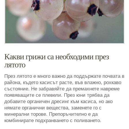
Какви грижи са необходими през
лятото
През лятото е много важно да поддържате почвата в
района, където касисът расте, във влажно, рохкаво
състояние. Не забравяйте да премахнете навреме
появяващите се плевели. През юни трябва да
добавите органичен дресинг към касиса, но ако
нямате органични вещества, заменете го с
минерални торове. Препоръчително е да
комбинирате подхранването с поливането.