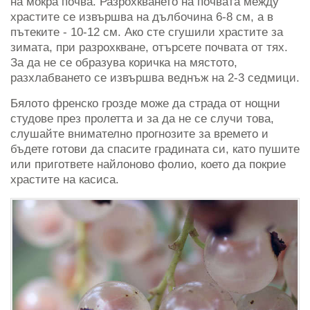
на мокра почва. Разрохкването на почвата между
храстите се извършва на дълбочина 6-8 см, а в
пътеките - 10-12 см. Ако сте сгушили храстите за
зимата, при разрохкване, отърсете почвата от тях.
За да не се образува коричка на мястото,
разхлабването се извършва веднъж на 2-3 седмици.
Бялото френско грозде може да страда от нощни
студове през пролетта и за да не се случи това,
слушайте внимателно прогнозите за времето и
бъдете готови да спасите градината си, като пушите
или пригответе найлоново фолио, което да покрие
храстите на касиса.