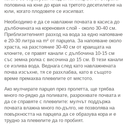
половина на юни до края на третото десетилетие на
юли, когато плодовете се изсипват.
Необходимо е да се навлажни почвата в касиса до
дълбочината на кореновия слой - около 30-40 см.
Приблизителният разход на вода за едно напояване
е 20-30 литра на m² от парцела. За напояване около
храста, на разстояние 30-40 см от краищата на
клоните, се правят канали с дълбочина 10-15 см
със земна ролка с височина до 15 см. В тези канали
се излива вода. Веднага след като навлажнената
почва изсъхне, тя се разхлабва, като в същото
време премахва плевелите от мястото.
Ако мулчирате парцел през пролетта, ще трябва
много по-рядко да поливате, разрохквате почвата и
да се справяте с плевелите: мулчът поддържа
почвата влажна много по-дълго, не позволява на
повърхността на парцела да се образува кора и е
трудно за плевелите да го пробият.