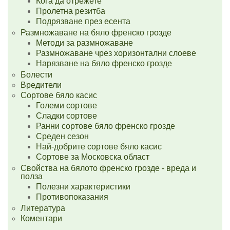
Кога да отрежете
Пролетна резитба
Подрязване през есента
Размножаване на бяло френско грозде
Методи за размножаване
Размножаване чрез хоризонтални слоеве
Нарязване на бяло френско грозде
Болести
Вредители
Сортове бяло касис
Големи сортове
Сладки сортове
Ранни сортове бяло френско грозде
Среден сезон
Най-добрите сортове бяло касис
Сортове за Московска област
Свойства на бялото френско грозде - вреда и
полза
Полезни характеристики
Противопоказания
Литература
Коментари