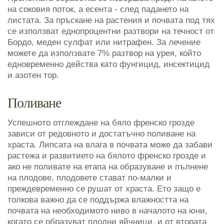
на соковия поток, а есента - след падането на
листата. За пръскане на растения и почвата под тях
се използват еднопроцентни разтвори на течност от
Бордо, меден сулфат или нитрафен. За лечение
можете да използвате 7% разтвор на урея, който
едновременно действа като фунгицид, инсектицид
и азотен тор.
Поливане
Успешното отглеждане на бяло френско грозде
зависи от редовното и достатъчно поливане на
храста. Липсата на влага в почвата може да забави
растежа и развитието на бялото френско грозде и
ако не поливате на етапа на образуване и пълнене
на плодове, плодовете стават по-малки и
преждевременно се рушат от храста. Ето защо е
толкова важно да се поддържа влажността на
почвата на необходимото ниво в началото на юни,
когато се образуват плодни яйчници, и от втората