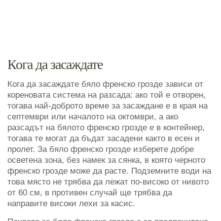
Кога да засаждате
Кога да засаждате бяло френско грозде зависи от
кореновата система на разсада: ако той е отворен,
тогава най-доброто време за засаждане е в края на
септември или началото на октомври, а ако
разсадът на бялото френско грозде е в контейнер,
тогава те могат да бъдат засадени както в есен и
пролет. За бяло френско грозде изберете добре
осветена зона, без намек за сянка, в която черното
френско грозде може да расте. Подземните води на
това място не трябва да лежат по-високо от нивото
от 60 см, в противен случай ще трябва да
направите високи лехи за касис.