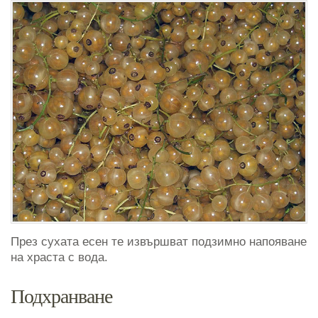
През сухата есен те извършват подзимно напояване
на храста с вода.
Подхранване