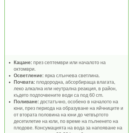
Кацане:
през септември или началото на
октомври.
Осветление:
ярка слънчева светлина.
Почвата:
плодородна, абсорбираща влагата,
леко алкална или неутрална реакция, в район,
където подпочвените води са под 60 cm.
Поливане:
достатъчно, особено в началото на
юни, през периода на образуване на яйчниците и
от втората половина на юни до четвъртото
десетилетие на юли, по време на пълненето на
плодове. Консумацията на вода за напояване на