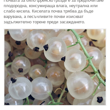
Почвата за бяло френско грозде е за предпочитане
плодородна, консумираща влага, неутрална или
слабо кисела. Киселата почва трябва да бъде
варувана, а песъчливите почви изискват
задължително торене преди засаждането.