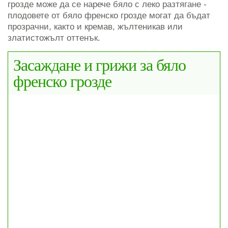
грозде може да се нарече бяло с леко разтягане -
плодовете от бяло френско грозде могат да бъдат
прозрачни, както и кремав, жълтеникав или
златистожълт оттенък.
Засаждане и грижи за бяло
френско грозде