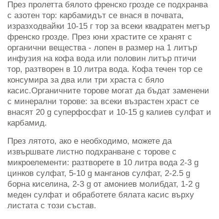
През пролетта бялото френско грозде се подхранва
с азотен тор: карбамидът се внася в почвата,
изразходвайки 10-15 г тор за всеки квадратен метър
френско грозде. През юни храстите се хранят с
органични вещества - лопен в размер на 1 литър
инфузия на кофа вода или половин литър птичи
тор, разтворен в 10 литра вода. Кофа течен тор се
консумира за два или три храста с бяло
касис.Органичните торове могат да бъдат заменени
с минерални торове: за всеки възрастен храст се
внасят 20 g суперфосфат и 10-15 g калиев сулфат и
карбамид.
През лятото, ако е необходимо, можете да
извършвате листно подхранване с торове с
микроелементи: разтворете в 10 литра вода 2-3 g
цинков сулфат, 5-10 g манганов сулфат, 2-2.5 g
борна киселина, 2-3 g от амониев молибдат, 1-2 g
меден сулфат и обработете бялата касис върху
листата с този състав.