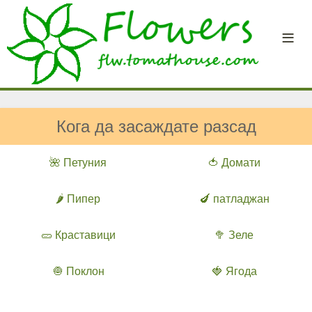
Кога да засаждате разсад
🌺 Петуния
🍅 Домати
🌶️ Пипер
🍆 патладжан
🥒 Краставици
🥦 Зеле
🧅 Поклон
🍓 Ягода