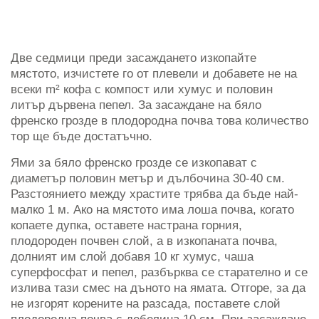
Две седмици преди засаждането изкопайте
мястото, изчистете го от плевели и добавете не на
всеки m² кофа с компост или хумус и половин
литър дървена пепел. За засаждане на бяло
френско грозде в плодородна почва това количество
тор ще бъде достатъчно.
Ями за бяло френско грозде се изкопават с
диаметър половин метър и дълбочина 30-40 см.
Разстоянието между храстите трябва да бъде най-
малко 1 м. Ако на мястото има лоша почва, когато
копаете дупка, оставете настрана горния,
плодороден почвен слой, а в изкопаната почва,
долният им слой добавя 10 кг хумус, чаша
суперфосфат и пепел, разбърква се старателно и се
излива тази смес на дъното на ямата. Отгоре, за да
не изгорят корените на разсада, поставете слой