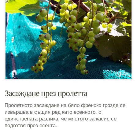
Засаждане през пролетта
Пролетното засаждане на бяло френско грозде се
извършва в същия ред като есенното, с
единствената разлика, че мястото за касис се
подготвя през есента.