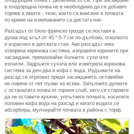
плодородна почва с дебелина 10 см. При засаждане
в плодородна почва не е необходимо да се добавят
торове в ямите - тези, които са внесени в почвата
по време на изкопаването са достатъчни.
Разсадът от бяло френско грозде се поставя в
дупка под ъгъл от 45 º 5-7 см по-дълбоко, отколкото
е израснал в детската стая. Ако разсадът има
отворена коренова система, изправете корените при
засаждане, премахвайки болните, сухи или
изгнили. Задръжте сухата или изветряла коренова
система за ден-два в кофа с вода. Издънките на
разсад се отрязват преди засаждането, оставяйки
не повече от пет пъпки на всеки. Запълнете дупките
с останалата почва от горния слой, като се стараете
да не оставите кухини, уплътнете почвата, изсипете
половин кофа вода на разсад и когато водата се
абсорбира, мулчирайте почвата в района с торф.