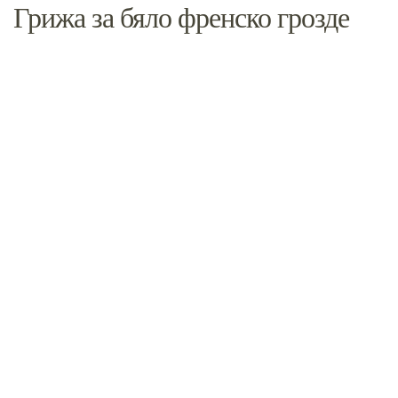
Грижа за бяло френско грозде