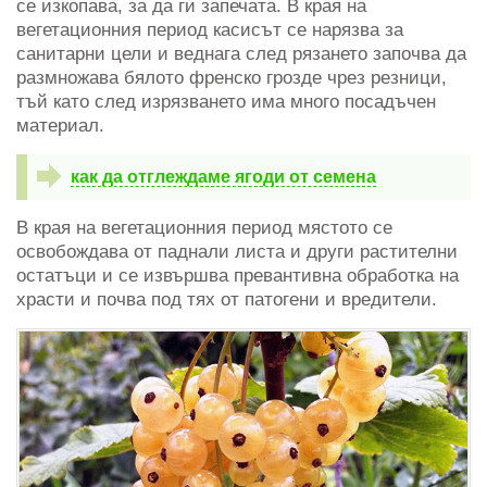
се изкопава, за да ги запечата. В края на
вегетационния период касисът се нарязва за
санитарни цели и веднага след рязането започва да
размножава бялото френско грозде чрез резници,
тъй като след изрязването има много посадъчен
материал.
как да отглеждаме ягоди от семена
В края на вегетационния период мястото се
освобождава от паднали листа и други растителни
остатъци и се извършва превантивна обработка на
храсти и почва под тях от патогени и вредители.