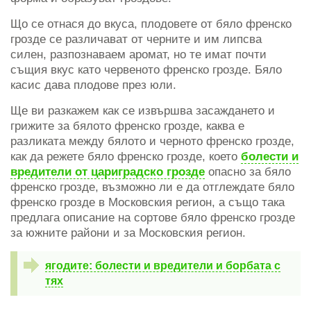
Що се отнася до вкуса, плодовете от бяло френско
грозде се различават от черните и им липсва
силен, разпознаваем аромат, но те имат почти
същия вкус като червеното френско грозде. Бяло
касис дава плодове през юли.
Ще ви разкажем как се извършва засаждането и
грижите за бялото френско грозде, каква е
разликата между бялото и черното френско грозде,
как да режете бяло френско грозде, което
болести и
вредители от цариградско грозде
опасно за бяло
френско грозде, възможно ли е да отглеждате бяло
френско грозде в Московския регион, а също така
предлага описание на сортове бяло френско грозде
за южните райони и за Московския регион.
ягодите: болести и вредители и борбата с
тях