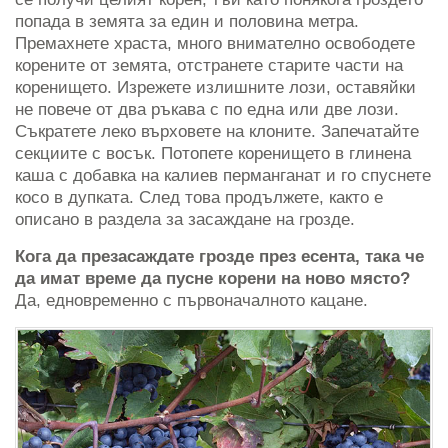
попада в земята за един и половина метра.
Премахнете храста, много внимателно освободете
корените от земята, отстранете старите части на
коренището. Изрежете излишните лози, оставяйки
не повече от два ръкава с по една или две лози.
Съкратете леко върховете на клоните. Запечатайте
секциите с восък. Потопете коренището в глинена
каша с добавка на калиев перманганат и го спуснете
косо в дупката. След това продължете, както е
описано в раздела за засаждане на грозде.
Кога да презасаждате грозде през есента, така че
да имат време да пусне корени на ново място?
Да, едновременно с първоначалното кацане.