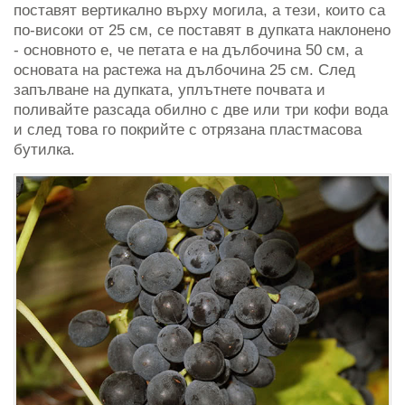
поставят вертикално върху могила, а тези, които са
по-високи от 25 см, се поставят в дупката наклонено
- основното е, че петата е на дълбочина 50 см, а
основата на растежа на дълбочина 25 см. След
запълване на дупката, уплътнете почвата и
поливайте разсада обилно с две или три кофи вода
и след това го покрийте с отрязана пластмасова
бутилка.