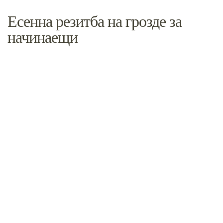
Есенна резитба на грозде за
начинаещи