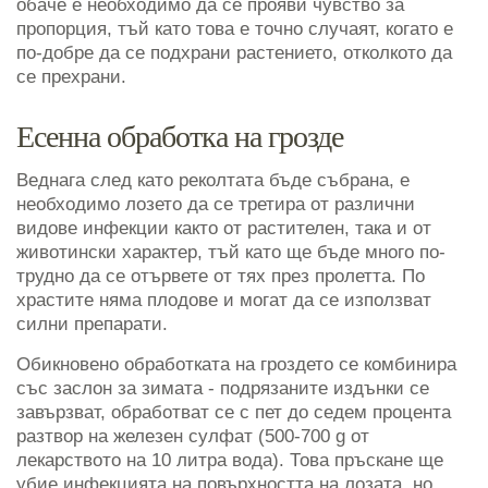
обаче е необходимо да се прояви чувство за
пропорция, тъй като това е точно случаят, когато е
по-добре да се подхрани растението, отколкото да
се прехрани.
Есенна обработка на грозде
Веднага след като реколтата бъде събрана, е
необходимо лозето да се третира от различни
видове инфекции както от растителен, така и от
животински характер, тъй като ще бъде много по-
трудно да се отървете от тях през пролетта. По
храстите няма плодове и могат да се използват
силни препарати.
Обикновено обработката на гроздето се комбинира
със заслон за зимата - подрязаните издънки се
завързват, обработват се с пет до седем процента
разтвор на железен сулфат (500-700 g от
лекарството на 10 литра вода). Това пръскане ще
убие инфекцията на повърхността на лозата, но