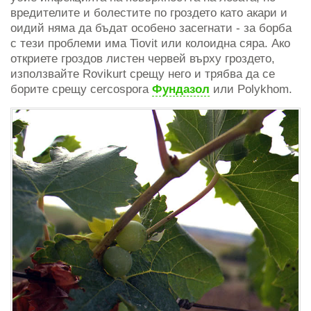
вредителите и болестите по гроздето като акари и
оидий няма да бъдат особено засегнати - за борба
с тези проблеми има Tiovit или колоидна сяра. Ако
откриете гроздов листен червей върху гроздето,
използвайте Rovikurt срещу него и трябва да се
борите срещу cercospora
Фундазол
или Polykhom.