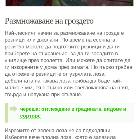
Размножаване на гроздето
Най-лесният начин за размножаване на грозде е
резници или джолани. По време на есенната
резитба можете да подготвите резници и да ги
приберете на съхранение, за да ги засадите в
училище през пролетта. Или можете да опитате да
ги изкорените у дома през зимата. Но първо трябва
да отрежете резниците от узрялата лоза:
дебелината на такава лоза трябва да бъде най-
малко 7 мм, тя е тъмно или светлокафява на цвят,
твърда и напукана при огъване.
череша: отглеждане в градината, видове и
сортове
Изрезките от зелена лоза не са подходящи.
Изберете вече плодна лоза, която е запазила