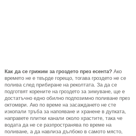
Как да се грижим за гроздето през есента?
Ако
времето не е твърде горещо, тогава гроздето не се
полива след прибиране на реколтата. За да се
подготвят корените на гроздето за зимуване, ще е
достатъчно едно обилно подпозимно поливане през
октомври. Ако по време на засаждането не сте
изкопали тръба за напояване и хранене в дупката,
направете плитки канали около храстите, така че
водата да не се разпространява по време на
поливане, а да навлиза дълбоко в самото място,