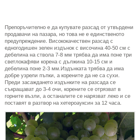
Препоръчително е да купувате разсад от утвърдени
продавачи на пазара, но това не е единственото
предупреждение. Висококачествен разсад с
едногодишен зелен издънок с височина 40-50 см с
дебелина на ствола 7-8 мм трябва да има поне три
светлокафяви корена с дължина 10-15 см и
дебелина поне 2-3 мм.Издънката трябва да има
добре узрели пъпки, а корените да не са сухи.
Преди засаждането издънките на разсада се
съкращават до 3-4 очи, корените се отрязват в
горните възли, а останалите се нарязват леко и се
поставят в разтвор на хетероауксин за 12 часа.