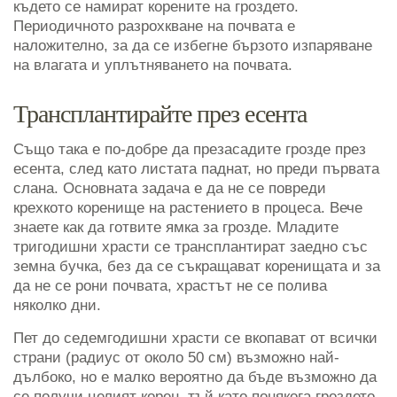
където се намират корените на гроздето.
Периодичното разрохкване на почвата е
наложително, за да се избегне бързото изпаряване
на влагата и уплътняването на почвата.
Трансплантирайте през есента
Също така е по-добре да презасадите грозде през
есента, след като листата паднат, но преди първата
слана. Основната задача е да не се повреди
крехкото коренище на растението в процеса. Вече
знаете как да готвите ямка за грозде. Младите
тригодишни храсти се трансплантират заедно със
земна бучка, без да се съкращават коренищата и за
да не се рони почвата, храстът не се полива
няколко дни.
Пет до седемгодишни храсти се вкопават от всички
страни (радиус от около 50 см) възможно най-
дълбоко, но е малко вероятно да бъде възможно да
се получи целият корен, тъй като понякога гроздето