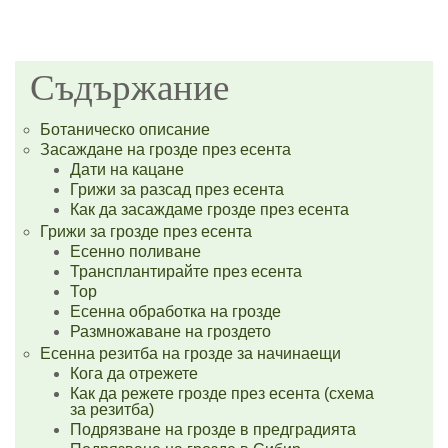
Съдържание
Ботаническо описание
Засаждане на грозде през есента
Дати на кацане
Грижи за разсад през есента
Как да засаждаме грозде през есента
Грижи за грозде през есента
Есенно поливане
Трансплантирайте през есента
Тор
Есенна обработка на грозде
Размножаване на гроздето
Есенна резитба на грозде за начинаещи
Кога да отрежете
Как да режете грозде през есента (схема
за резитба)
Подрязване на грозде в предградията