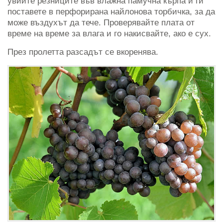
увийте резниците във влажна памучна кърпа и ги
поставете в перфорирана найлонова торбичка, за да
може въздухът да тече. Проверявайте плата от
време на време за влага и го накисвайте, ако е сух.
През пролетта разсадът се вкоренява.