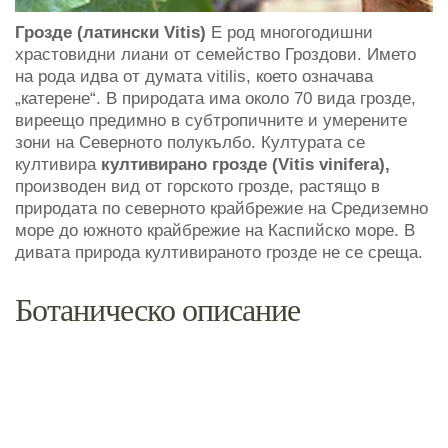
Грозде (латински Vitis)
Е род многогодишни
храстовидни лиани от семейство Гроздови. Името
на рода идва от думата vitilis, което означава
„катерене“. В природата има около 70 вида грозде,
виреещо предимно в субтропичните и умерените
зони на Северното полукълбо. Културата се
култивира
култивирано грозде (Vitis vinifera),
производен вид от горското грозде, растящо в
природата по северното крайбрежие на Средиземно
море до южното крайбрежие на Каспийско море. В
дивата природа култивираното грозде не се среща.
Ботаническо описание