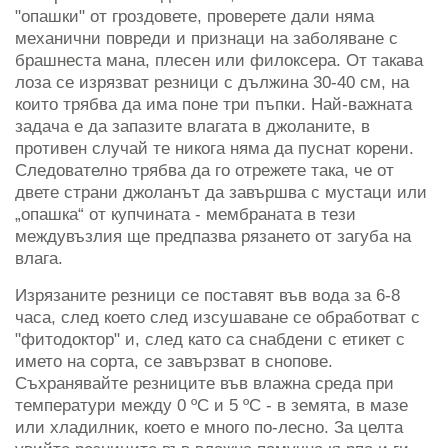
"опашки" от гроздовете, проверете дали няма
механични повреди и признаци на заболяване с
брашнеста мана, плесен или филоксера. От такава
лоза се изрязват резници с дължина 30-40 см, на
които трябва да има поне три пъпки. Най-важната
задача е да запазите влагата в джоланите, в
противен случай те никога няма да пуснат корени.
Следователно трябва да го отрежете така, че от
двете страни джоланът да завършва с мустаци или
„опашка“ от купчината - мембраната в тези
междувъзлия ще предпазва рязането от загуба на
влага.
Изрязаните резници се поставят във вода за 6-8
часа, след което след изсушаване се обработват с
"фитодоктор" и, след като са снабдени с етикет с
името на сорта, се завързват в снопове.
Съхранявайте резниците във влажна среда при
температури между 0 ºC и 5 ºC - в земята, в мазе
или хладилник, което е много по-лесно. За целта