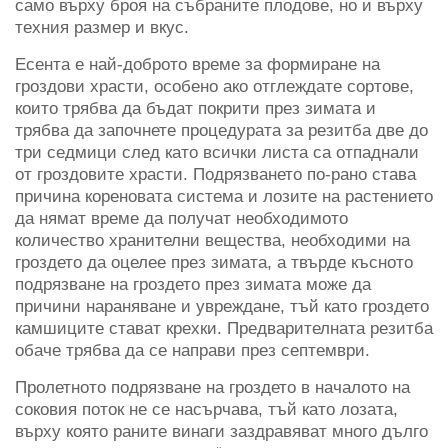
само върху броя на събраните плодове, но и върху
техния размер и вкус.
Есента е най-доброто време за формиране на
гроздови храсти, особено ако отглеждате сортове,
които трябва да бъдат покрити през зимата и
трябва да започнете процедурата за резитба две до
три седмици след като всички листа са отпаднали
от гроздовите храсти. Подрязването по-рано става
причина кореновата система и лозите на растението
да нямат време да получат необходимото
количество хранителни вещества, необходими на
гроздето да оцелее през зимата, а твърде късното
подрязване на гроздето през зимата може да
причини нараняване и увреждане, тъй като гроздето
камшиците стават крехки. Предварителната резитба
обаче трябва да се направи през септември.
Пролетното подрязване на гроздето в началото на
соковия поток не се насърчава, тъй като лозата,
върху която раните винаги заздравяват много дълго