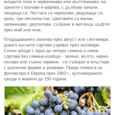
младите лози е червеникава или жълтеникава, на
зрелите стволове е кафява, с дълбоки канали,
лющеща се. Листата са черешови, редуващи се,
цели, три-петлопастни. Цветовете са малки,
зеленикави, двуполови, събрани в метлица, цъфтят
през май или юни.
Плододаването започва през август или септември,
докато късните сортове узряват през октомври.
Сочно грозде с едно до четири семена и някои
сортове без семена изобщо - зелено, жълто, черно-
лилаво или тъмно червено - се събират в клъстери
с различни форми и размери. Преди появата на
филоксера в Европа през 1963 г., култивираното
грозде е живяло до 150 години.