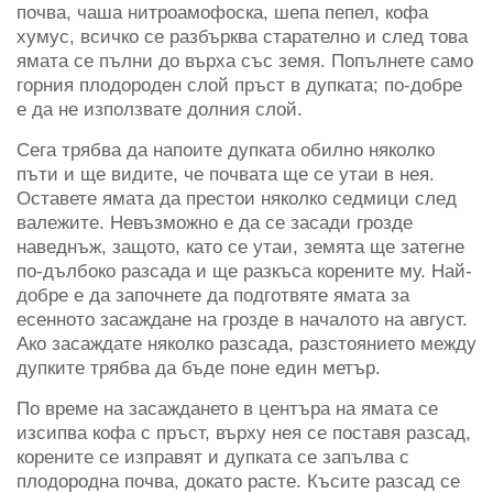
почва, чаша нитроамофоска, шепа пепел, кофа
хумус, всичко се разбърква старателно и след това
ямата се пълни до върха със земя. Попълнете само
горния плодороден слой пръст в дупката; по-добре
е да не използвате долния слой.
Сега трябва да напоите дупката обилно няколко
пъти и ще видите, че почвата ще се утаи в нея.
Оставете ямата да престои няколко седмици след
валежите. Невъзможно е да се засади грозде
наведнъж, защото, като се утаи, земята ще затегне
по-дълбоко разсада и ще разкъса корените му. Най-
добре е да започнете да подготвяте ямата за
есенното засаждане на грозде в началото на август.
Ако засаждате няколко разсада, разстоянието между
дупките трябва да бъде поне един метър.
По време на засаждането в центъра на ямата се
изсипва кофа с пръст, върху нея се поставя разсад,
корените се изправят и дупката се запълва с
плодородна почва, докато расте. Късите разсад се