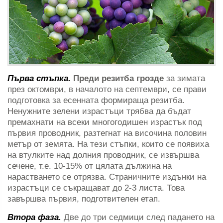
Първа стъпка.
Преди резитба грозде
за зимата
през октомври, в началото на септември, се прави
подготовка за есенната формираща резитба.
Ненужните зелени израстъци трябва да бъдат
премахнати на всеки многогодишен израстък под
първия проводник, разтегнат на височина половин
метър от земята. На тези стъпки, които се появиха
на втулките над долния проводник, се извършва
сечене, т.е. 10-15% от цялата дължина на
нарастването се отрязва. Страничните издънки на
израстъци се съкращават до 2-3 листа. Това
завършва първия, подготвителен етап.
Втора фаза.
Две до три седмици след падането на