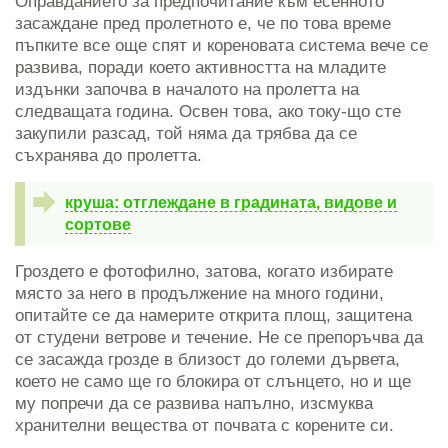
Оправданието за предпочитание към есенното
засаждане пред пролетното е, че по това време
пъпките все още спят и кореновата система вече се
развива, поради което активността на младите
издънки започва в началото на пролетта на
следващата година. Освен това, ако току-що сте
закупили разсад, той няма да трябва да се
съхранява до пролетта.
круша: отглеждане в градината, видове и
сортове
Гроздето е фотофилно, затова, когато избирате
място за него в продължение на много години,
опитайте се да намерите открита площ, защитена
от студени ветрове и течение. Не се препоръчва да
се засажда грозде в близост до големи дървета,
което не само ще го блокира от слънцето, но и ще
му попречи да се развива напълно, изсмуква
хранителни вещества от почвата с корените си.