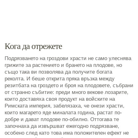
Кога да отрежете
Подрязването на гроздови храсти не само улеснява
грижите за растението и брането на плодове, но
също така ви позволява да получите богата
реколта. И беше открита пряка връзка между
резитбата на гроздето и броя на плодовете, събрани
от странно събитие: преди много векове лозарите,
които доставяха своя продукт на войските на
Римската империя, забелязаха, че онези храсти,
които магарето яде миналата година, растат по-
добре и дават плодове по-обилно. Оттогава те
започнаха да извършват ежегодно подрязване,
особено след като това има положителен ефект не