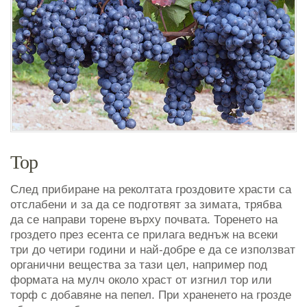
Тор
След прибиране на реколтата гроздовите храсти са
отслабени и за да се подготвят за зимата, трябва
да се направи торене върху почвата. Торенето на
гроздето през есента се прилага веднъж на всеки
три до четири години и най-добре е да се използват
органични вещества за тази цел, например под
формата на мулч около храст от изгнил тор или
торф с добавяне на пепел. При храненето на грозде