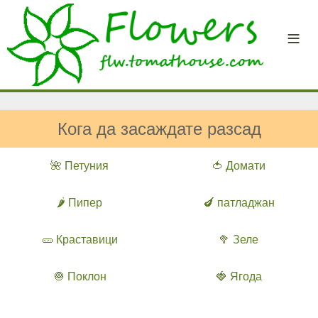
Кога да засаждате разсад
🌺 Петуния
🍅 Домати
🌶️ Пипер
🍆 патладжан
🥒 Краставици
🥦 Зеле
🧅 Поклон
🍓 Ягода