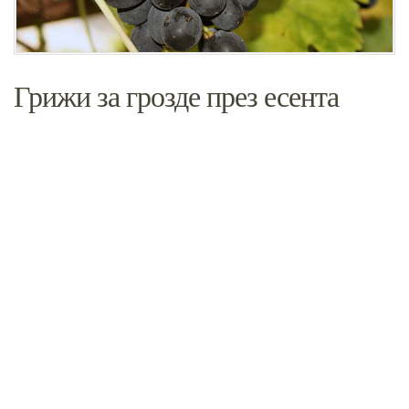
Грижи за грозде през есента