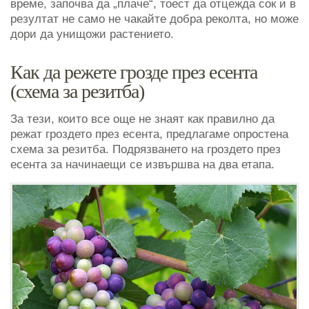
време, започва да „плаче“, тоест да отцежда сок и в
резултат не само не чакайте добра реколта, но може
дори да унищожи растението.
Как да режете грозде през есента
(схема за резитба)
За тези, които все още не знаят как правилно да
режат гроздето през есента, предлагаме опростена
схема за резитба. Подрязването на гроздето през
есента за начинаещи се извършва на два етапа.