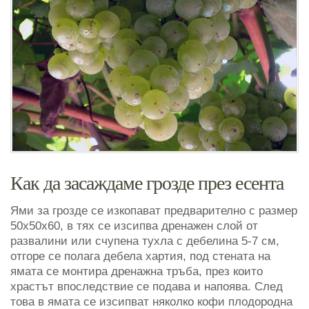
Как да засаждаме грозде през есента
Ями за грозде се изкопават предварително с размер
50х50х60, в тях се изсипва дренажен слой от
развалини или счупена тухла с дебелина 5-7 см,
отгоре се полага дебела хартия, под стената на
ямата се монтира дренажна тръба, през които
храстът впоследствие се подава и напоява. След
това в ямата се изсипват няколко кофи плодородна