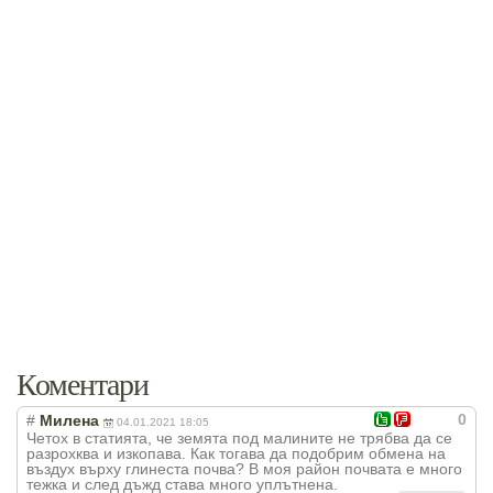
Коментари
0
#
Милена
04.01.2021 18:05
Четох в статията, че земята под малините не трябва да се
разрохква и изкопава. Как тогава да подобрим обмена на
въздух върху глинеста почва? В моя район почвата е много
тежка и след дъжд става много уплътнена.