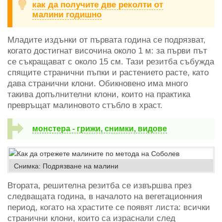
как да получите две реколти от
малини годишно
Младите издънки от първата година се подрязват,
когато достигнат височина около 1 м: за първи път
се съкращават с около 15 см. Тази резитба събужда
спящите странични пъпки и растението расте, като
дава странични клони. Обикновено има много
такива допълнителни клони, които на практика
превръщат малиновото стъбло в храст.
монстера - грижи, снимки, видове
Снимка: Подрязване на малини
Втората, решителна резитба се извършва през
следващата година, в началото на вегетационния
период, когато на храстите се появят листа: всички
странични клони, които са израснали след