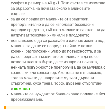
сулфат в размер на 40 g / l. Този състав се използва
за обработка на почвата около малиновите
издънки;
за да се предпазят малините от вредители,
препоръчително е да се използват безопасни
народни средства, тъй като малините са склонни да
натрупват токсични химикали в плодовете;
невъзможно е да се разхлаби и изкопае земята под
малини, за да не се повредят нейните нежни
корени, разположени близо до повърхността, и за
да се предпазят малините от плевели и да не се
позволи влагата бързо да се изпари от почвата,
нейната повърхност се препоръчва да се мулчира с
кравешки или конски тор. Ако това не е възможно,
тогава можете да направите мулч от дървени
стърготини, суха трева, торф, дървени стърготини
и
компост
;
малините се нуждаят от балансирано поливане без
преовлажняване.