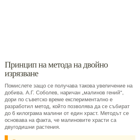
Принцип на метода на двойно
изрязване
Помислете защо се получава такова увеличение на
добива. А.Г. Соболев, наричан „малинов гений“,
дори по съветско време експериментално е
разработил метод, който позволява да се събират
до 6 килограма малини от един храст. Методът се
основава на факта, че малиновите храсти са
двугодишни растения.