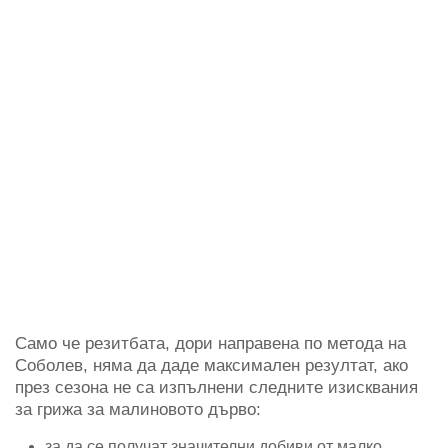
Само че резитбата, дори направена по метода на
Соболев, няма да даде максимален резултат, ако
през сезона не са изпълнени следните изисквания
за грижа за малиновото дърво:
за да се получат значителни добиви от малко