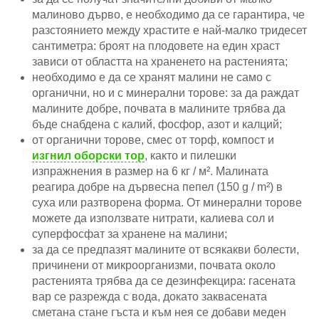
малиново дърво, е необходимо да се гарантира, че
разстоянието между храстите е най-малко тридесет
сантиметра: броят на плодовете на един храст
зависи от областта на храненето на растенията;
необходимо е да се хранят малини не само с
органични, но и с минерални торове: за да раждат
малините добре, почвата в малините трябва да
бъде снабдена с калий, фосфор, азот и калций;
от органични торове, смес от торф, компост и
изгнил оборски тор
, както и пилешки
изпражнения в размер на 6 кг / м². Малината
реагира добре на дървесна пепел (150 g / m²) в
суха или разтворена форма. От минерални торове
можете да използвате нитрати, калиева сол и
суперфосфат за хранене на малини;
за да се предпазят малините от всякакви болести,
причинени от микроорганизми, почвата около
растенията трябва да се дезинфекцира: гасената
вар се разрежда с вода, докато заквасената
сметана стане гъста и към нея се добави меден