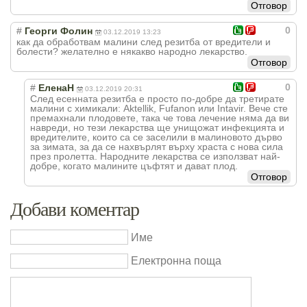
Отговор
0
#
Георги Фолин
03.12.2019 13:23
как да обработвам малини след резитба от вредители и
болести? желателно е някакво народно лекарство.
Отговор
0
#
ЕленаН
03.12.2019 20:31
След есенната резитба е просто по-добре да третирате
малини с химикали: Aktellik, Fufanon или Intavir. Вече сте
премахнали плодовете, така че това лечение няма да ви
навреди, но тези лекарства ще унищожат инфекцията и
вредителите, които са се заселили в малиновото дърво
за зимата, за да се нахвърлят върху храста с нова сила
през пролетта. Народните лекарства се използват най-
добре, когато малините цъфтят и дават плод.
Отговор
Добави коментар
Име
Електронна поща