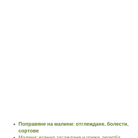
Поправяне на малини: отглеждане, болести,
сортове
Малини: есенно засаждане и грижи, резитба