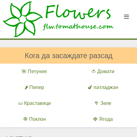
Кога да засаждате разсад
🌺 Петуния
🍅 Домати
🌶️ Пипер
🍆 патладжан
🥒 Краставици
🥦 Зеле
🧅 Поклон
🍓 Ягода