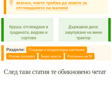
всичко, което трябва да знаете за
отглеждането на малини
Круша: отглеждане в
Държавни дела:
градината, видове и
закупуване на мини
сортове
трактор
Раздели:
Плодови и ягодоплодни растения
Розово (розови)
Бери храсти
Растения на М
След тази статия те обикновено четат