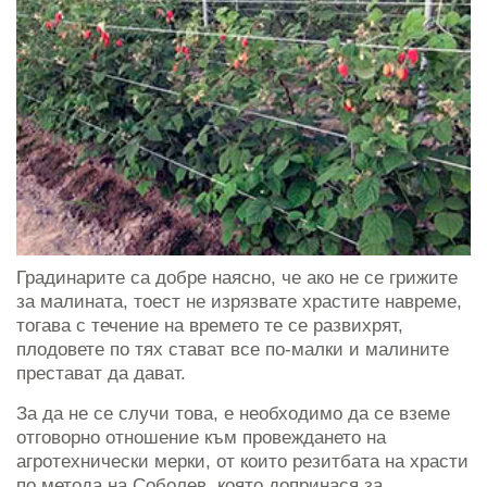
Градинарите са добре наясно, че ако не се грижите
за малината, тоест не изрязвате храстите навреме,
тогава с течение на времето те се развихрят,
плодовете по тях стават все по-малки и малините
престават да дават.
За да не се случи това, е необходимо да се вземе
отговорно отношение към провеждането на
агротехнически мерки, от които резитбата на храсти
по метода на Соболев, която допринася за