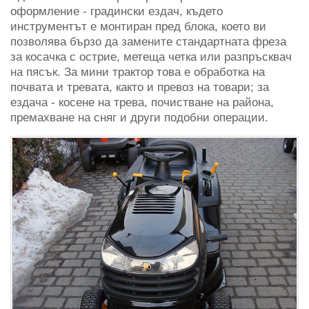
оформление - градински ездач, където
инструментът е монтиран пред блока, което ви
позволява бързо да замените стандартната фреза
за косачка с острие, метеща четка или разпръсквач
на пясък. За мини трактор това е обработка на
почвата и тревата, както и превоз на товари; за
ездача - косене на трева, почистване на района,
премахване на сняг и други подобни операции.