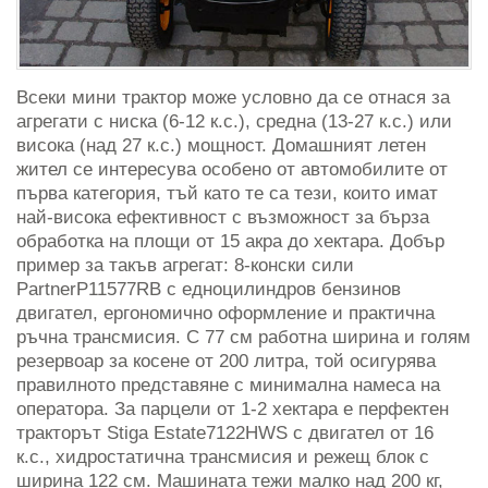
Всеки мини трактор може условно да се отнася за
агрегати с ниска (6-12 к.с.), средна (13-27 к.с.) или
висока (над 27 к.с.) мощност. Домашният летен
жител се интересува особено от автомобилите от
първа категория, тъй като те са тези, които имат
най-висока ефективност с възможност за бърза
обработка на площи от 15 акра до хектара. Добър
пример за такъв агрегат: 8-конски сили
PartnerP11577RB с едноцилиндров бензинов
двигател, ергономично оформление и практична
ръчна трансмисия. С 77 см работна ширина и голям
резервоар за косене от 200 литра, той осигурява
правилното представяне с минимална намеса на
оператора. За парцели от 1-2 хектара е перфектен
тракторът Stiga Estate7122HWS с двигател от 16
к.с., хидростатична трансмисия и режещ блок с
ширина 122 см. Машината тежи малко над 200 кг,