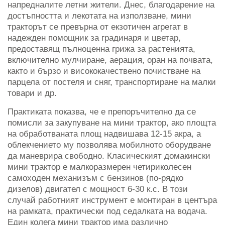
напредналите летни жители. Днес, благодарение на
достъпността и лекотата на използване, мини
тракторът се превърна от екзотичен агрегат в
надежден помощник за градинаря и цветар,
предоставящ пълноценна грижа за растенията,
включително мулчиране, аерация, оран на почвата,
както и бързо и висококачествено почистване на
парцела от постеля и сняг, транспортиране на малки
товари и др.
Практиката показва, че е препоръчително да се
помисли за закупуване на мини трактор, ако площта
на обработваната площ надвишава 12-15 акра, а
облекчението му позволява мобилното оборудване
да маневрира свободно. Класическият домакински
мини трактор е малкоразмерен четириколесен
самоходен механизъм с бензинов (по-рядко
дизелов) двигател с мощност 6-30 к.с. В този
случай работният инструмент е монтиран в центъра
на рамката, практически под седалката на водача.
Един колега мини трактор има различно