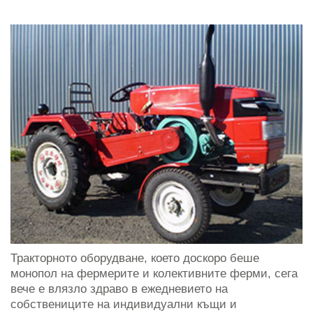
Тракторното оборудване, което доскоро беше
монопол на фермерите и колективните ферми, сега
вече е влязло здраво в ежедневието на
собствениците на индивидуални къщи и