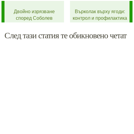
Двойно изрязване
Върколак върху ягоди:
според Соболев
контрол и профилактика
След тази статия те обикновено четат