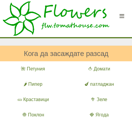
Кога да засаждате разсад
🌺 Петуния
🍅 Домати
🌶️ Пипер
🍆 патладжан
🥒 Краставици
🥦 Зеле
🧅 Поклон
🍓 Ягода