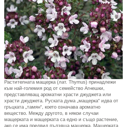
Растителната мащерка (лат. Thymus) принадлежи
към най-големия род от семейство Агнешки,
представляващ ароматни храсти джуджета или
храсти джуджета. Руската дума „мащерка“ идва от
гръцката „тамян“, което означава ароматно
вещество. Между другото, в някои случаи
мащерката и мащерката са едно и също растение,
ако се има предвид пълзяща мащерка. Мащерката