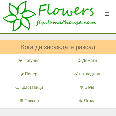
Кога да засаждате разсад
🌺 Петуния
🍅 Домати
🌶️ Пипер
🍆 патладжан
🥒 Краставици
🥦 Зеле
🧅 Поклон
🍓 Ягода