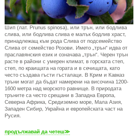
Шип (лат. Prunus spinosa), или трън, или бодлива
слива, или бодлива слива е малък бодлив храст,
принадлежащ към рода Слива от подсемейство
Слива от семейство Розови. Името „трън“ идва от
праславянския език и означава „трън“. Черен трън
расте в райони с умерен климат, в горската степ,
степ, по краищата на гората и в сечищата, като
често създава гъсти гъсталаци. В Крим и Кавказ
тръни могат да бъдат намерени на височина 1200-
1600 метра над морското равнище. В природата
тръните са често срещани в Западна Европа,
Северна Африка, Средиземно море, Мала Азия,
Западен Сибир, Украйна и европейската част на
Русия.
продължавай да четеш