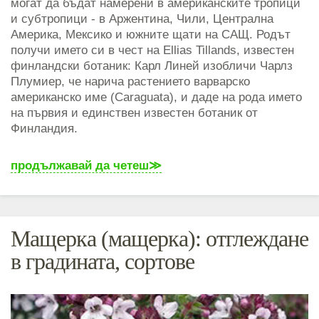
могат да бъдат намерени в американските тропици
и субтропици - в Аржентина, Чили, Централна
Америка, Мексико и южните щати на САЩ. Родът
получи името си в чест на Ellias Tillands, известен
финландски ботаник: Карл Линей изобличи Чарлз
Плумиер, че нарича растението варварско
американско име (Caraguata), и даде на рода името
на първия и единствен известен ботаник от
Финландия.
продължавай да четеш
Мащерка (мащерка): отглеждане
в градината, сортове