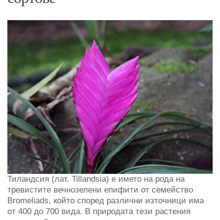
Тиландсия (лат. Tillandsia) е името на рода на
тревистите вечнозелени епифити от семейство
Bromeliads, който според различни източници има
от 400 до 700 вида. В природата тези растения