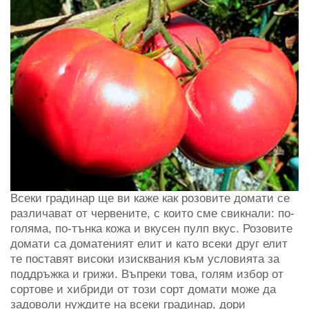
Всеки градинар ще ви каже как розовите домати се
различават от червените, с които сме свикнали: по-
голяма, по-тънка кожа и вкусен пулп вкус. Розовите
домати са доматеният елит и като всеки друг елит
те поставят високи изисквания към условията за
поддръжка и грижи. Въпреки това, голям избор от
сортове и хибриди от този сорт домати може да
задоволи нуждите на всеки градинар, дори