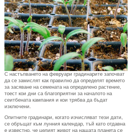
С настъпването на февруари градинарите започват
да се замислят как правилно да определят времето
за засяване на семената на определено растение,
тоест кои дни са благоприятни за началото на
сеитбената кампания и кои трябва да бъдат
изключени.
Опитните градинари, когато изчисляват тези дати,
се обръщат към лунния календар, тъй като отдавна
е известно, че целият живот на нашата планета се