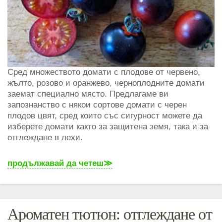
Сред множеството домати с плодове от червено,
жълто, розово и оранжево, черноплодните домати
заемат специално място. Предлагаме ви
запознанство с някои сортове домати с черен
плодов цвят, сред които със сигурност можете да
изберете домати както за защитена земя, така и за
отглеждане в лехи.
продължавай да четеш
Ароматен тютюн: отглеждане от