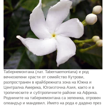
Табернемонтана (лат. Tabernaemontana) е род
вечнозелени храсти от семейство Кутрови,
разпространен в крайбрежната зона на Южна и
Централна Америка, Югоизточна Азия, както и в
тропическите и субтропичните райони на Африка.
Роднините на табернемонтана са зеленика, отровен
олеандър и мандевил. Името на рода е дадено през