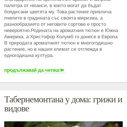
палитра от нюанси, в които могат да бъдат
боядисани цветята му. Това растение привлича
пчелите в градината със своята миризма, а
разнообразието от неговите сортове е просто
невероятно.Родината на ароматния тютюн е Южна
Америка, а Христофор Колумб го донесе в Европа.
В природата ароматният тютюн е многогодишно
растение, но в нашия климат се отглежда в
едногодишна култура.
продължавай да четеш
Табернемонтана у дома: грижи и
видове