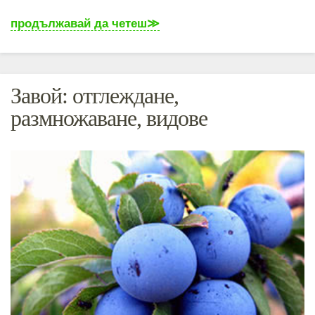
продължавай да четеш
Завой: отглеждане,
размножаване, видове