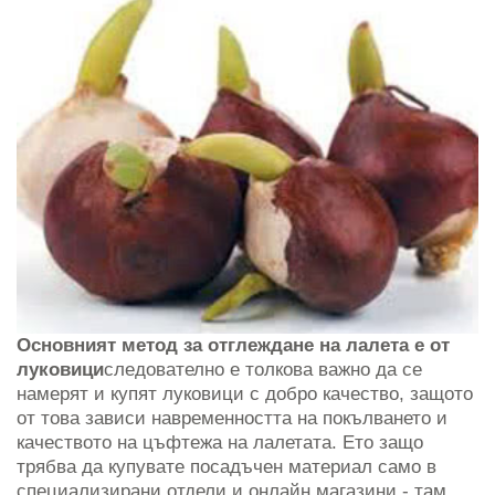
Основният метод за отглеждане на лалета е от
луковици
следователно е толкова важно да се
намерят и купят луковици с добро качество, защото
от това зависи навременността на покълването и
качеството на цъфтежа на лалетата. Ето защо
трябва да купувате посадъчен материал само в
специализирани отдели и онлайн магазини - там