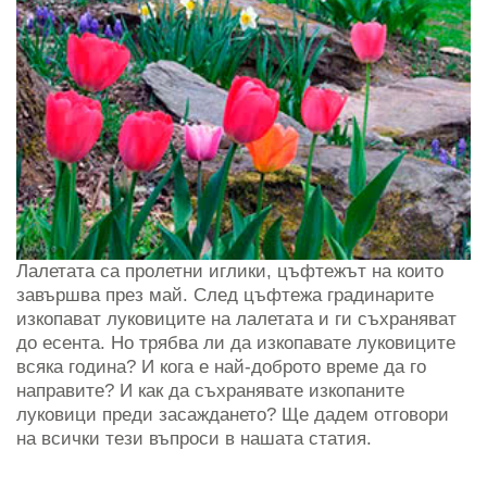
Лалетата са пролетни иглики, цъфтежът на които
завършва през май. След цъфтежа градинарите
изкопават луковиците на лалетата и ги съхраняват
до есента. Но трябва ли да изкопавате луковиците
всяка година? И кога е най-доброто време да го
направите? И как да съхранявате изкопаните
луковици преди засаждането? Ще дадем отговори
на всички тези въпроси в нашата статия.