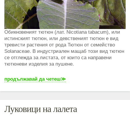
Обикновеният тютюн (лат. Nicotiana tabacum), или
истинският тютюн, или девственият тютюн е вид
тревисти растения от рода Тютюн от семейство
Solanaceae. В индустриален мащаб този вид тютюн
се отглежда за листата, от които са направени
тютюневи изделия за пушене.
продължавай да четеш
Луковици на лалета