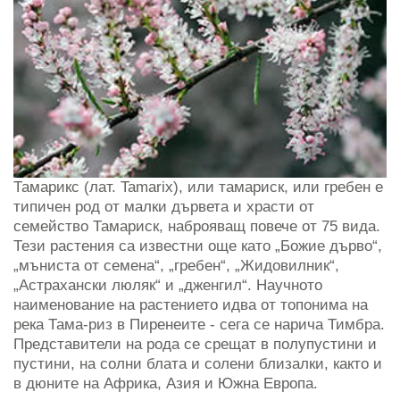
Тамарикс (лат. Tamarix), или тамариск, или гребен е
типичен род от малки дървета и храсти от
семейство Тамариск, наброяващ повече от 75 вида.
Тези растения са известни още като „Божие дърво“,
„мъниста от семена“, „гребен“, „Жидовилник“,
„Астрахански люляк“ и „дженгил“. Научното
наименование на растението идва от топонима на
река Тама-риз в Пиренеите - сега се нарича Тимбра.
Представители на рода се срещат в полупустини и
пустини, на солни блата и солени близалки, както и
в дюните на Африка, Азия и Южна Европа.