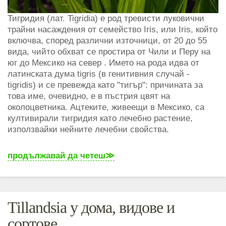
Тигридия (лат. Tigridia) е род тревисти луковични
трайни насаждения от семейство Iris, или Iris, който
включва, според различни източници, от 20 до 55
вида, чийто обхват се простира от Чили и Перу на
юг до Мексико на север . Името на рода идва от
латинската дума tigris (в генитивния случай -
tigridis) и се превежда като "тигър": причината за
това име, очевидно, е в пъстрия цвят на
околоцветника. Ацтеките, живеещи в Мексико, са
култивирали тигридия като лечебно растение,
използвайки нейните лечебни свойства.
продължавай да четеш
Tillandsia у дома, видове и
сортове