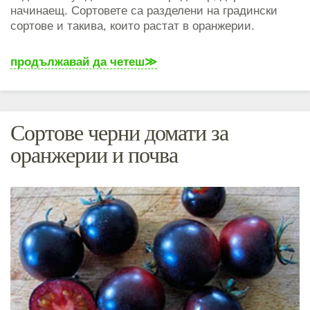
начинаещ. Сортовете са разделени на градински
сортове и такива, които растат в оранжерии.
продължавай да четеш
Сортове черни домати за
оранжерии и почва