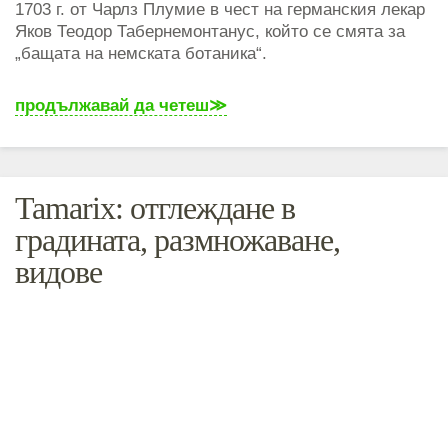
1703 г. от Чарлз Плумие в чест на германския лекар
Яков Теодор Табернемонтанус, който се смята за
„бащата на немската ботаника“.
продължавай да четеш
Tamarix: отглеждане в
градината, размножаване,
видове