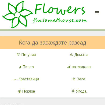
Кога да засаждате разсад
🌺 Петуния
🍅 Домати
🌶️ Пипер
🍆 патладжан
🥒 Краставици
🥦 Зеле
🧅 Поклон
🍓 Ягода