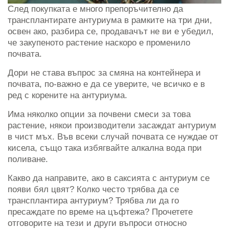
След покупката е много препоръчително да
трансплантирате антуриума в рамките на три дни,
освен ако, разбира се, продавачът не ви е убедил,
че закупеното растение наскоро е променило
почвата.
Дори не става въпрос за смяна на контейнера и
почвата, по-важно е да се уверите, че всичко е в
ред с корените на антуриума.
Има няколко опции за почвени смеси за това
растение, някои производители засаждат антуриум
в чист мъх. Във всеки случай почвата се нуждае от
кисела, също така избягвайте алкална вода при
поливане.
Какво да направите, ако в саксията с антуриум се
появи бял цвят? Колко често трябва да се
трансплантира антуриум? Трябва ли да го
пресаждате по време на цъфтежа? Прочетете
отговорите на тези и други въпроси относно