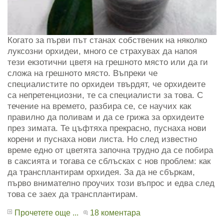
Когато за първи път станах собственик на няколко
луксозни орхидеи, много се страхувах да напоя
тези екзотични цветя на грешното място или да ги
сложа на грешното място. Въпреки че
специалистите по орхидеи твърдят, че орхидеите
са непретенциозни, те са специалисти за това. С
течение на времето, разбира се, се научих как
правилно да поливам и да се грижа за орхидеите
през зимата. Те цъфтяха прекрасно, пуснаха нови
корени и пуснаха нови листа. Но след известно
време едно от цветята започна трудно да се побира
в саксията и тогава се сблъсках с нов проблем: как
да трансплантирам орхидея. За да не сбъркам,
първо внимателно проучих този въпрос и едва след
това се заех да трансплантирам.
Прочетете още ...
18 коментара