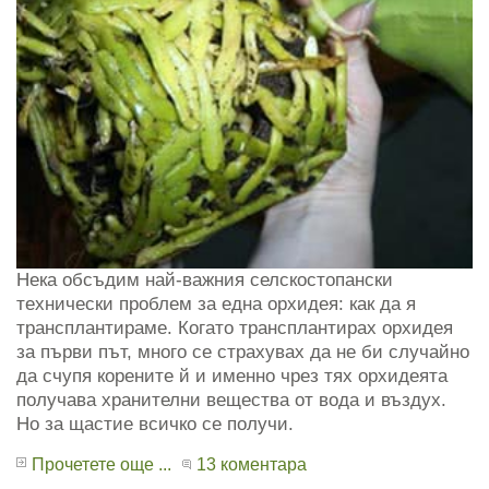
Нека обсъдим най-важния селскостопански
технически проблем за една орхидея: как да я
трансплантираме. Когато трансплантирах орхидея
за първи път, много се страхувах да не би случайно
да счупя корените й и именно чрез тях орхидеята
получава хранителни вещества от вода и въздух.
Но за щастие всичко се получи.
Прочетете още ...
13 коментара