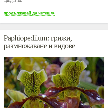
средство.
продължавай да четеш
Paphiopedilum: грижи,
размножаване и видове