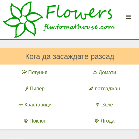
Кога да засаждате разсад
🌺 Петуния
🍅 Домати
🌶️ Пипер
🍆 патладжан
🥒 Краставици
🥦 Зеле
🧅 Поклон
🍓 Ягода