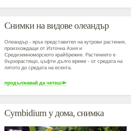
Снимки на видове олеандър
Олеандър - ярък представител на кутрови растения,
произхождащи от Източна Азия и
Средиземноморското крайбрежие. Растението е
бързорастящо, цъфти дълго време - от средата на
лятото до средата на есента.
продължавай да четеш
Cymbidium у дома, снимка