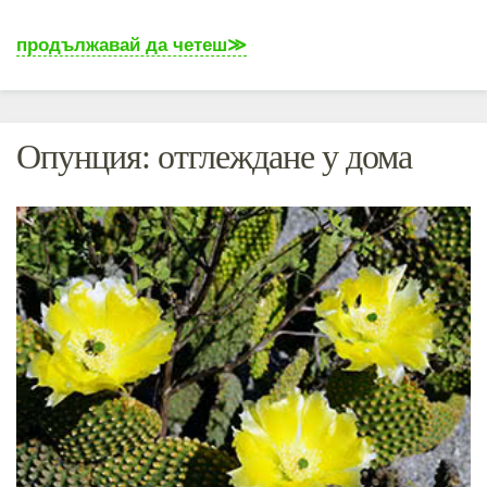
продължавай да четеш
Опунция: отглеждане у дома