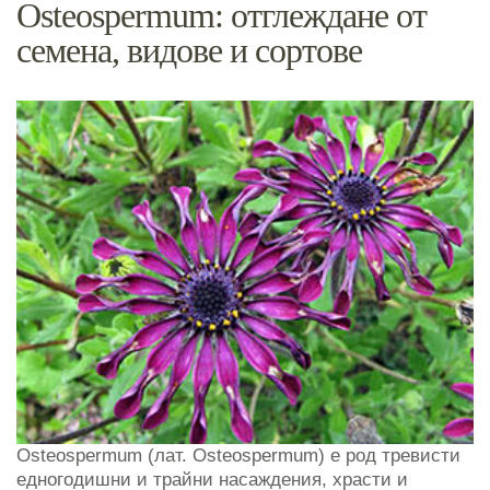
Osteospermum: отглеждане от
семена, видове и сортове
Osteospermum (лат. Osteospermum) е род тревисти
едногодишни и трайни насаждения, храсти и