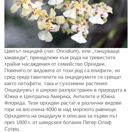
Цветът онцидий (лат. Oncidium), или „танцуващи
какавиди“, принадлежи към рода на тревистите
трайни насаждения от семейство Орхидеи.
Повечето от видовете от този род са епифити, но
сред представителите на онцидиумите се срещат
както литофити, така и сухоземни растения.
Онцидиумът е широко разпространен в природата в
Южна и Централна Америка, Антилите и Южна
Флорида. Тези орхидеи растат в различни видове
гори на височина 4000 м над морското равнище.
Орхидеята на онцидиум е описана за първи път
през 1800 г. от шведския ботаник Петер Олоф
Суорц.