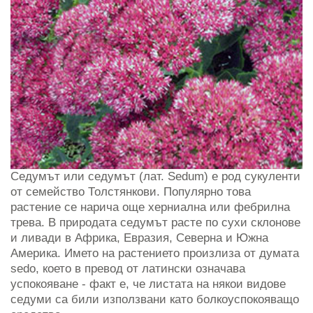
Седумът или седумът (лат. Sedum) е род сукуленти
от семейство Толстянкови. Популярно това
растение се нарича още херниална или фебрилна
трева. В природата седумът расте по сухи склонове
и ливади в Африка, Евразия, Северна и Южна
Америка. Името на растението произлиза от думата
sedo, което в превод от латински означава
успокояване - факт е, че листата на някои видове
седуми са били използвани като болкоуспокояващо