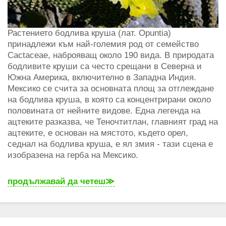
Растението бодлива круша (лат. Opuntia)
принадлежи към най-големия род от семейство
Cactaceae, наброяващ около 190 вида. В природата
бодливите круши са често срещани в Северна и
Южна Америка, включително в Западна Индия.
Мексико се счита за основната площ за отглеждане
на бодлива круша, в която са концентрирани около
половината от нейните видове. Една легенда на
ацтеките разказва, че Теночтитлан, главният град на
ацтеките, е основан на мястото, където орел,
седнал на бодлива круша, е ял змия - тази сцена е
изобразена на герба на Мексико.
продължавай да четеш