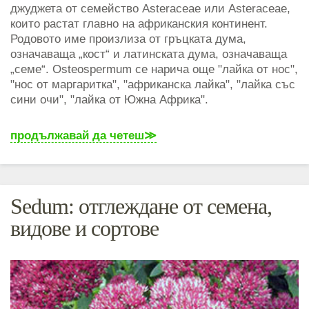
джуджета от семейство Asteraceae или Asteraceae,
които растат главно на африканския континент.
Родовото име произлиза от гръцката дума,
означаваща „кост“ и латинската дума, означаваща
„семе“. Osteospermum се нарича още "лайка от нос",
"нос от маргаритка", "африканска лайка", "лайка със
сини очи", "лайка от Южна Африка".
продължавай да четеш
Sedum: отглеждане от семена,
видове и сортове