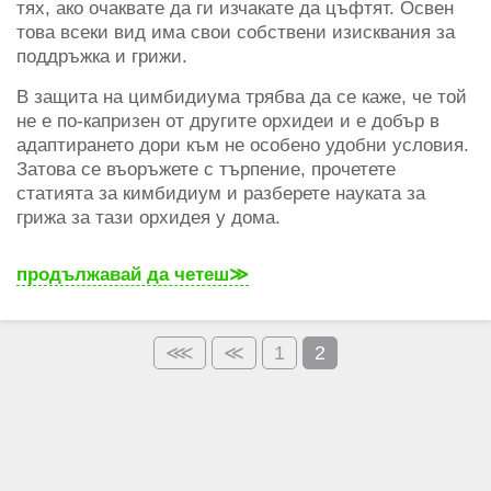
тях, ако очаквате да ги изчакате да цъфтят. Освен
това всеки вид има свои собствени изисквания за
поддръжка и грижи.
В защита на цимбидиума трябва да се каже, че той
не е по-капризен от другите орхидеи и е добър в
адаптирането дори към не особено удобни условия.
Затова се въоръжете с търпение, прочетете
статията за кимбидиум и разберете науката за
грижа за тази орхидея у дома.
продължавай да четеш
1
2