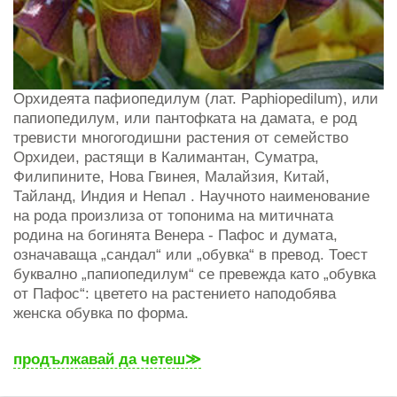
Орхидеята пафиопедилум (лат. Paphiopedilum), или
папиопедилум, или пантофката на дамата, е род
тревисти многогодишни растения от семейство
Орхидеи, растящи в Калимантан, Суматра,
Филипините, Нова Гвинея, Малайзия, Китай,
Тайланд, Индия и Непал . Научното наименование
на рода произлиза от топонима на митичната
родина на богинята Венера - Пафос и думата,
означаваща „сандал“ или „обувка“ в превод. Тоест
буквално „папиопедилум“ се превежда като „обувка
от Пафос“: цветето на растението наподобява
женска обувка по форма.
продължавай да четеш