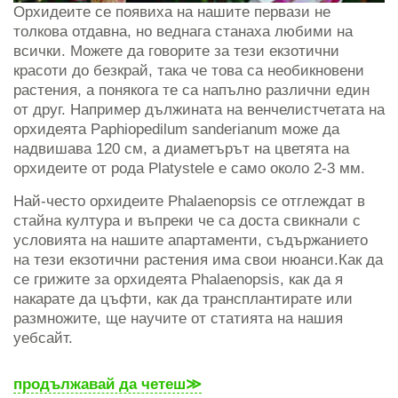
Орхидеите се появиха на нашите первази не
толкова отдавна, но веднага станаха любими на
всички. Можете да говорите за тези екзотични
красоти до безкрай, така че това са необикновени
растения, а понякога те са напълно различни един
от друг. Например дължината на венчелистчетата на
орхидеята Paphiopedilum sanderianum може да
надвишава 120 см, а диаметърът на цветята на
орхидеите от рода Platystele е само около 2-3 мм.
Най-често орхидеите Phalaenopsis се отглеждат в
стайна култура и въпреки че са доста свикнали с
условията на нашите апартаменти, съдържанието
на тези екзотични растения има свои нюанси.Как да
се грижите за орхидеята Phalaenopsis, как да я
накарате да цъфти, как да трансплантирате или
размножите, ще научите от статията на нашия
уебсайт.
продължавай да четеш