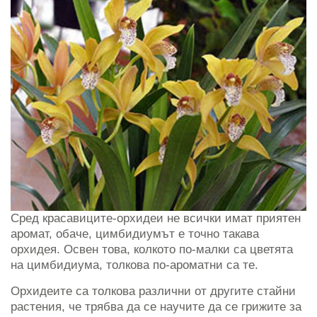
Сред красавиците-орхидеи не всички имат приятен
аромат, обаче, цимбидиумът е точно такава
орхидея. Освен това, колкото по-малки са цветята
на цимбидиума, толкова по-ароматни са те.
Орхидеите са толкова различни от другите стайни
растения, че трябва да се научите да се грижите за