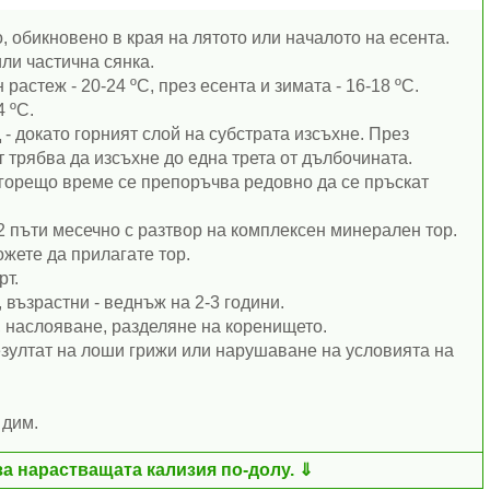
, обикновено в края на лятото или началото на есента.
ли частична сянка.
растеж - 20-24 ºC, през есента и зимата - 16-18 ºC.
 ºC.
- докато горният слой на субстрата изсъхне. През
 трябва да изсъхне до една трета от дълбочината.
горещо време се препоръчва редовно да се пръскат
2 пъти месечно с разтвор на комплексен минерален тор.
ожете да прилагате тор.
рт.
 възрастни - веднъж на 2-3 години.
 наслояване, разделяне на коренището.
езултат на лоши грижи или нарушаване на условията на
 дим.
за нарастващата кализия по-долу.