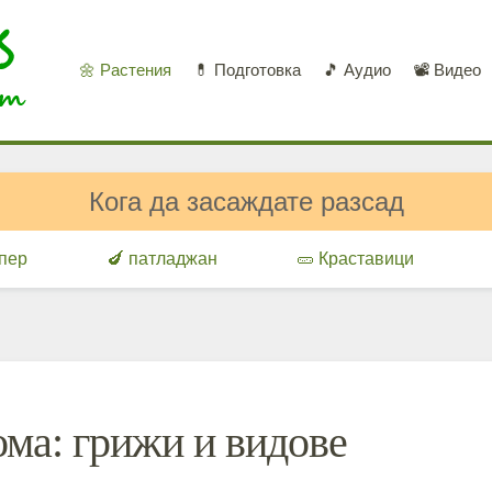
🌼 Растения
💊 Подготовка
🎵 Аудио
📽️ Видео
Кога да засаждате разсад
ипер
🍆 патладжан
🥒 Краставици
ома: грижи и видове