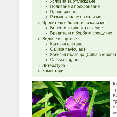
Условия за отглеждане
Поливане и подхранване
Прехвърляне
Размножаване на кализия
Вредители и болести по кализия
Болести и тяхното лечение
Вредители и борбата срещу тях
Видове и сортове
Кализия елеганс
Callisia navicularis
Кализия пълзяща (Callisia repens)
Callisia fragrans
Литература
Коментари
К
т
K
т
с
в