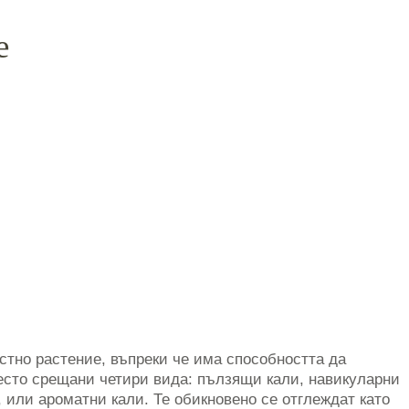
е
стно растение, въпреки че има способността да
често срещани четири вида: пълзящи кали, навикуларни
, или ароматни кали. Те обикновено се отглеждат като