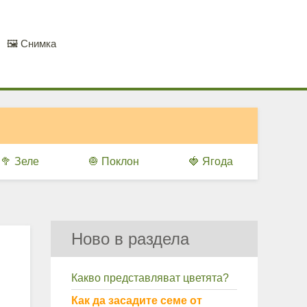
🖼️ Снимка
🥦 Зеле
🧅 Поклон
🍓 Ягода
Ново в раздела
Какво представляват цветята?
Как да засадите семе от