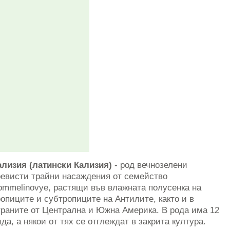
ализия (латински Кализия)
- род вечнозелени
ревисти трайни насаждения от семейство
ommelinovye, растящи във влажната полусенка на
ропиците и субтропиците на Антилите, както и в
траните от Централна и Южна Америка. В рода има 12
ида, а някои от тях се отглеждат в закрита култура.