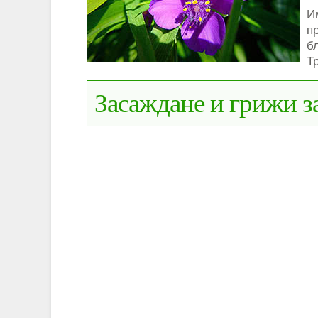
И
п
б
Т
Засаждане и грижи з