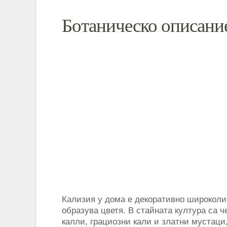
Ботаническо описани
Кализия у дома е декоративно широколи
образува цветя. В стайната култура са 
калли, грациозни кали и златни мустаци