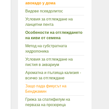
авокадо у дома
Видове псевдолитос
Условия за отглеждане на
ланцетни пента
Особености на отглеждането
на киви от семена
Метод на субстратната
хидропоника
Условия за отглеждане на
пистия в аквариум
Ароматна и пълзяща кализия -
всичко за отглеждане
Защо пада фикусът на
Бенджамин
Грижа за спатифилум на
перваза на прозореца