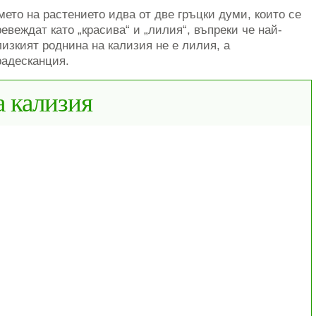
мето на растението идва от две гръцки думи, които се
ревеждат като „красива“ и „лилия“, въпреки че най-
лизкият роднина на кализия не е лилия, а
радесканция.
а кализия