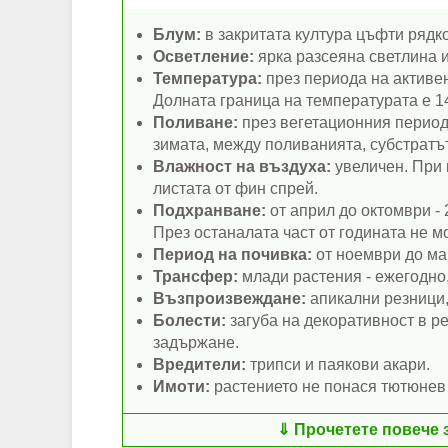
Блум:
в закритата култура цъфти рядко
Осветление:
ярка разсеяна светлина и
Температура:
през периода на активен 
Долната граница на температурата е 14
Поливане:
през вегетационния период 
зимата, между поливанията, субстратът
Влажност на въздуха:
увеличен. При 
листата от фин спрей.
Подхранване:
от април до октомври - 
През останалата част от годината не м
Период на почивка:
от ноември до ма
Трансфер:
млади растения - ежегодно,
Възпроизвеждане:
апикални резници,
Болести:
загуба на декоративност в р
задържане.
Вредители:
трипси и паякови акари.
Имоти:
растението не понася тютюнев
Прочетете повече 