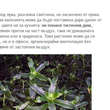
од ярка, разсеяна светлина, но засенчено от пряка
ая кализията може да бъде поставена дори далеч от
 цвете не за кухнята:
не понася тютюнев дим,
оянен приток на чист въздух, така че домашната
лкона или в градината. Това растение може да се
 но и в офиси, организирайки вентилация без
вече от застоялия въздух.