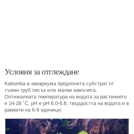
Условия за отглеждане
Kabomba в аквариума предпочита субстрат от
тъмен груб пясък или малки камъчета.
Оптималната температура на водата за растението
е 24-28 ˚C, рН е pH 6.0-6.8, твърдостта на водата е в
рамките на 6-8 единици.