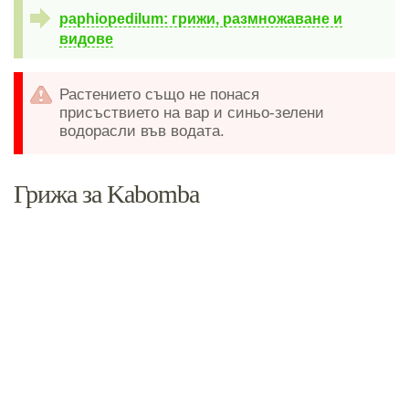
paphiopedilum: грижи, размножаване и
видове
Растението също не понася
присъствието на вар и синьо-зелени
водорасли във водата.
Грижа за Kabomba