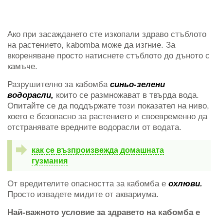
Ако при засаждането сте изкопали здраво стъблото
на растението, kabomba може да изгние. За
вкореняване просто натиснете стъблото до дъното с
камъче.
Разрушително за кабомба
синьо-зелени
водорасли,
които се размножават в твърда вода.
Опитайте се да поддържате този показател на ниво,
което е безопасно за растението и своевременно да
отстранявате вредните водорасли от водата.
как се възпроизвежда домашната
гузмания
От вредителите опасността за кабомба е
охлюви.
Просто извадете мидите от аквариума.
Най-важното условие за здравето на кабомба е