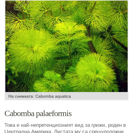
На снимката: Cabomba aquatica
Cabomba palaeformis
Това е най-непретенциозният вид за грижи, роден в
Централна Америка. Листата му са срещуположни