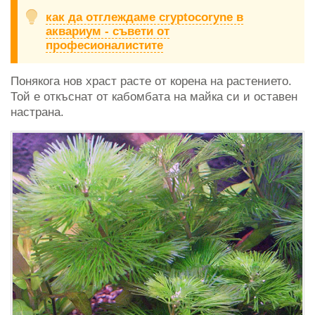
как да отглеждаме cryptocoryne в
аквариум - съвети от
професионалистите
Понякога нов храст расте от корена на растението.
Той е откъснат от кабомбата на майка си и оставен
настрана.