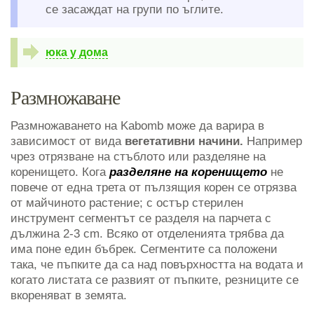
се засаждат на групи по ъглите.
юка у дома
Размножаване
Размножаването на Kabomb може да варира в
зависимост от вида
вегетативни начини.
Например
чрез отрязване на стъблото или разделяне на
коренището. Кога
разделяне на коренището
не
повече от една трета от пълзящия корен се отрязва
от майчиното растение; с остър стерилен
инструмент сегментът се разделя на парчета с
дължина 2-3 cm. Всяко от отделенията трябва да
има поне един бъбрек. Сегментите са положени
така, че пъпките да са над повърхността на водата и
когато листата се развият от пъпките, резниците се
вкореняват в земята.