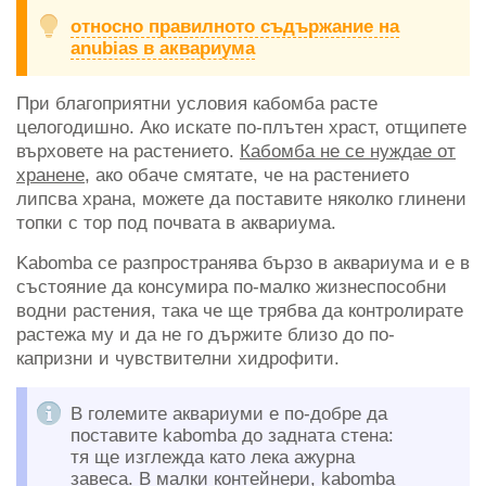
относно правилното съдържание на
anubias в аквариума
При благоприятни условия кабомба расте
целогодишно. Ако искате по-плътен храст, отщипете
върховете на растението.
Кабомба не се нуждае от
хранене,
ако обаче смятате, че на растението
липсва храна, можете да поставите няколко глинени
топки с тор под почвата в аквариума.
Kabomba се разпространява бързо в аквариума и е в
състояние да консумира по-малко жизнеспособни
водни растения, така че ще трябва да контролирате
растежа му и да не го държите близо до по-
капризни и чувствителни хидрофити.
В големите аквариуми е по-добре да
поставите kabomba до задната стена:
тя ще изглежда като лека ажурна
завеса. В малки контейнери, kabomba