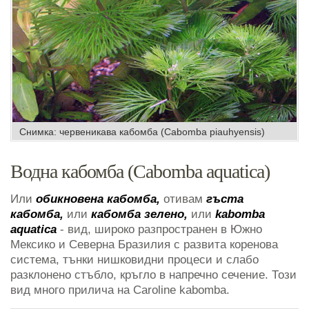
Снимка: червеникава кабомба (Cabomba piauhyensis)
Водна кабомба (Cabomba aquatica)
Или
обикновена кабомба,
отивам
гъста
кабомба,
или
кабомба зелено,
или
kabomba
aquatica
- вид, широко разпространен в Южно
Мексико и Северна Бразилия с развита коренова
система, тънки нишковидни процеси и слабо
разклонено стъбло, кръгло в напречно сечение. Този
вид много прилича на Caroline kabomba.