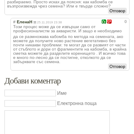
разбираемо. Просто исках да поясня: как кабомба се
възпроизвежда чрез семена? Или е твърде сложно?
Отговор
0
#
ЕленаН
25.11.2019 23:38
Този процес може да се извърши само от
професионалист
м за акваристи. И защо е необходимо
да се размножава кабомба по метода на семената, ако
можете да получите ново растение вегетативно без
почти никакви проблеми: те могат да се развият от части
от стъблото и дори от фрагментите на кабомба, в крайна
сметка можете да разделите коренището . И всичко това
е много по-лесно да се постигне, отколкото да се
забърквате със семена.
Отговор
Добави коментар
Име
Електронна поща