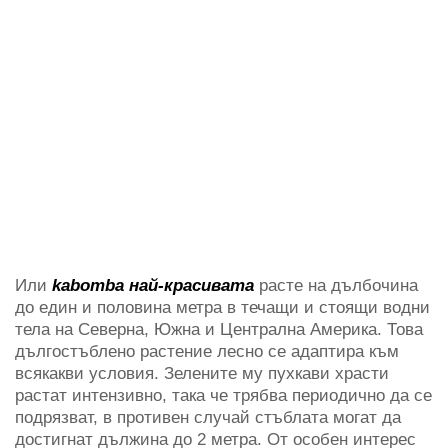
Или
kabomba най-красивата
расте на дълбочина
до един и половина метра в течащи и стоящи водни
тела на Северна, Южна и Централна Америка. Това
дългостъблено растение лесно се адаптира към
всякакви условия. Зелените му пухкави храсти
растат интензивно, така че трябва периодично да се
подрязват, в противен случай стъблата могат да
достигнат дължина до 2 метра. От особен интерес