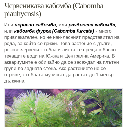
Червеникава кабомба (Cabomba
piauhyensis)
Или
червено кабомба,
или
раздвоена кабомба,
или
кабомба фурка (Cabomba furcata)
- много
привлекателен, но не най-лесният представител на
рода, за който се грижи. Това растение с дълги,
розово-червени стъбла и листа се среща в бавно
течащите води на Южна и Централна Америка. В
аквариумите е обичайно да се засаждат на плътни
групи по задната стена. Ако растението не се
отреже, стъблата му могат да растат до 1 метър
дължина.