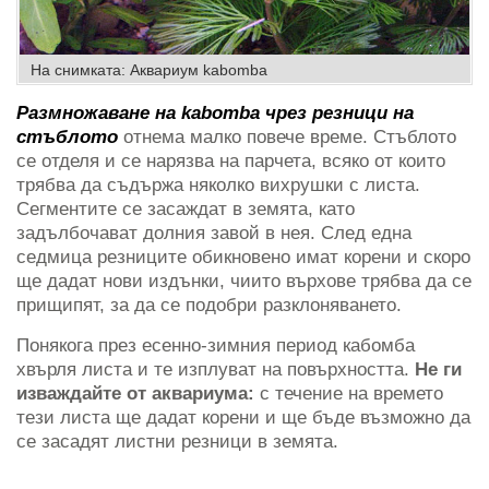
На снимката: Аквариум kabomba
Размножаване на kabomba чрез резници на
стъблото
отнема малко повече време. Стъблото
се отделя и се нарязва на парчета, всяко от които
трябва да съдържа няколко вихрушки с листа.
Сегментите се засаждат в земята, като
задълбочават долния завой в нея. След една
седмица резниците обикновено имат корени и скоро
ще дадат нови издънки, чиито върхове трябва да се
прищипят, за да се подобри разклоняването.
Понякога през есенно-зимния период кабомба
хвърля листа и те изплуват на повърхността.
Не ги
изваждайте от аквариума:
с течение на времето
тези листа ще дадат корени и ще бъде възможно да
се засадят листни резници в земята.