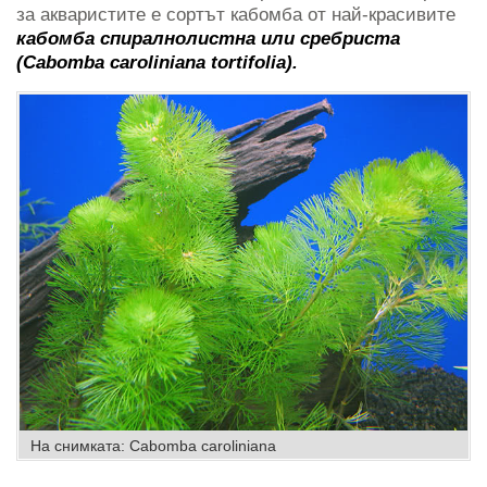
за акваристите е сортът кабомба от най-красивите
кабомба спиралнолистна или сребриста
(Cabomba caroliniana tortifolia).
На снимката: Cabomba caroliniana