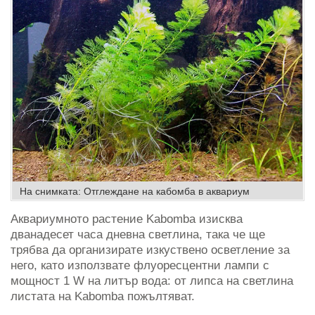
На снимката: Отглеждане на кабомба в аквариум
Аквариумното растение Kabomba изисква
дванадесет часа дневна светлина, така че ще
трябва да организирате изкуствено осветление за
него, като използвате флуоресцентни лампи с
мощност 1 W на литър вода: от липса на светлина
листата на Kabomba пожълтяват.