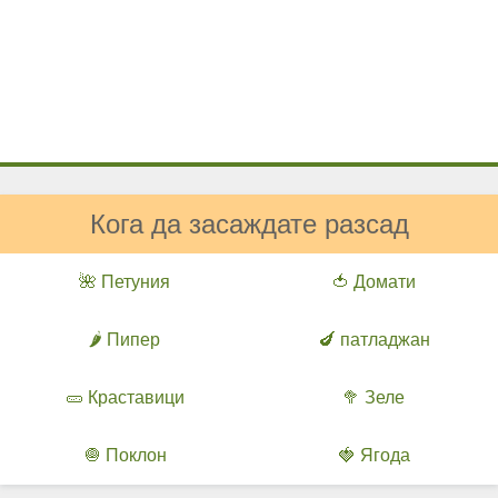
Кога да засаждате разсад
🌺 Петуния
🍅 Домати
🌶️ Пипер
🍆 патладжан
🥒 Краставици
🥦 Зеле
🧅 Поклон
🍓 Ягода