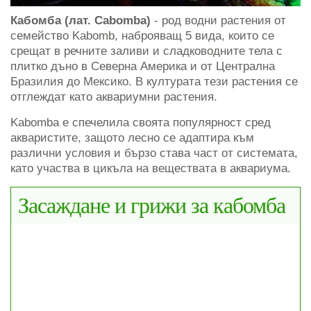
Кабомба (лат. Cabomba)
- род водни растения от
семейство Kabomb, наброяващ 5 вида, които се
срещат в речните заливи и сладководните тела с
плитко дъно в Северна Америка и от Централна
Бразилия до Мексико. В културата тези растения се
отглеждат като аквариумни растения.
Kabomba е спечелила своята популярност сред
акваристите, защото лесно се адаптира към
различни условия и бързо става част от системата,
като участва в цикъла на веществата в аквариума.
Засаждане и грижи за кабомба