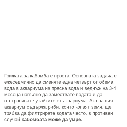
Грижата за кабомба е проста. Основната задача е
ежеседмично да сменяте една четвърт от обема
вода в аквариума на прясна вода и веднъж на 3-4
месеца напълно да замествате водата и да
отстранявате утайките от аквариума. Ако вашият
аквариум съдържа риби, които копаят земя, ще
трябва да филтрирате водата често, в противен
случай
кабомбата може да умре.