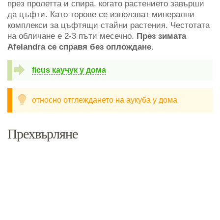
през пролетта и спира, когато растението завърши
да цъфти. Като торове се използват минерални
комплекси за цъфтящи стайни растения. Честотата
на обличане е 2-3 пъти месечно.
През зимата
Afelandra се справя без оплождане.
ficus каучук у дома
относно отглеждането на аукуба у дома
Прехвърляне