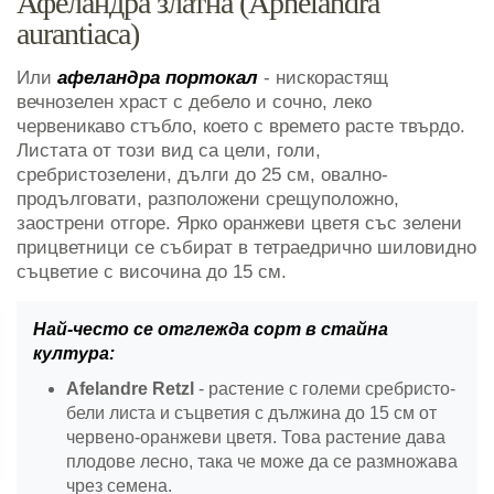
Афеландра златна (Aphelandra
aurantiaca)
Или
афеландра портокал
- нискорастящ
вечнозелен храст с дебело и сочно, леко
червеникаво стъбло, което с времето расте твърдо.
Листата от този вид са цели, голи,
сребристозелени, дълги до 25 см, овално-
продълговати, разположени срещуположно,
заострени отгоре. Ярко оранжеви цветя със зелени
прицветници се събират в тетраедрично шиловидно
съцветие с височина до 15 см.
Най-често се отглежда сорт в стайна
култура:
Afelandre Retzl
- растение с големи сребристо-
бели листа и съцветия с дължина до 15 см от
червено-оранжеви цветя. Това растение дава
плодове лесно, така че може да се размножава
чрез семена.