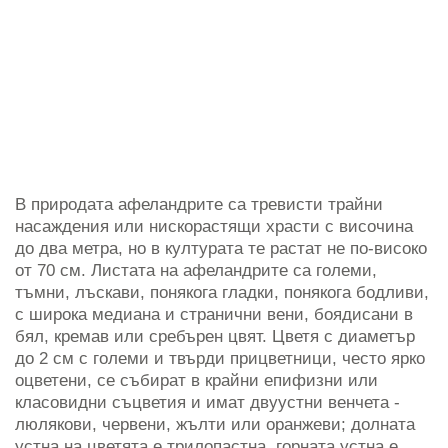
В природата афеландрите са тревисти трайни
насаждения или нискорастящи храсти с височина
до два метра, но в културата те растат не по-високо
от 70 см. Листата на афеландрите са големи,
тъмни, лъскави, понякога гладки, понякога бодливи,
с широка медиана и странични вени, боядисани в
бял, кремав или сребърен цвят. Цветя с диаметър
до 2 см с големи и твърди прицветници, често ярко
оцветени, се събират в крайни епифизни или
класовидни съцветия и имат двуустни венчета -
люлякови, червени, жълти или оранжеви; долната
устна на цветята е трилопастна, горната устна е