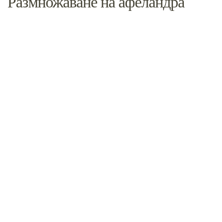
Размножаване на афеландра