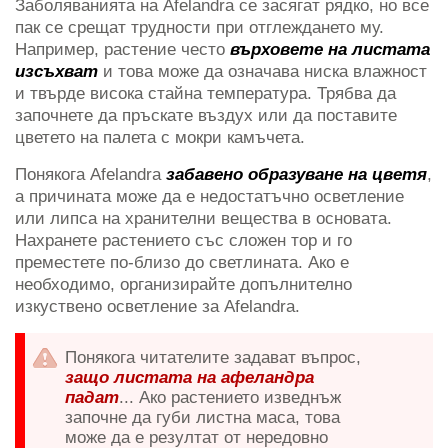
Заболяванията на Afelandra се засягат рядко, но все
пак се срещат трудности при отглеждането му.
Например, растение често
върховете на листата
изсъхват
и това може да означава ниска влажност
и твърде висока стайна температура. Трябва да
започнете да пръскате въздух или да поставите
цветето на палета с мокри камъчета.
Понякога Afelandra
забавено образуване на цветя
,
а причината може да е недостатъчно осветление
или липса на хранителни вещества в основата.
Нахранете растението със сложен тор и го
преместете по-близо до светлината. Ако е
необходимо, организирайте допълнително
изкуствено осветление за Afelandra.
Понякога читателите задават въпрос,
защо листата на афеландра
падат
... Ако растението изведнъж
започне да губи листна маса, това
може да е резултат от нередовно