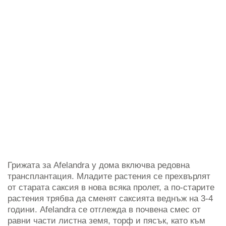
Грижата за Afelandra у дома включва редовна
трансплантация. Младите растения се прехвърлят
от старата саксия в нова всяка пролет, а по-старите
растения трябва да сменят саксията веднъж на 3-4
години. Afelandra се отглежда в почвена смес от
равни части листна земя, торф и пясък, като към