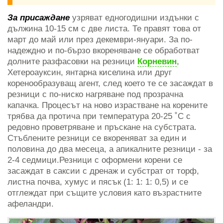
За присаждане
узряват едногодишни издънки с
дължина 10-15 см с две листа. Те правят това от
март до май или през декември-януари. За по-
надеждно и по-бързо вкореняване се обработват
долните разфасовки на резници
Корневин
,
Хетероауксин, янтарна киселина или друг
коренообразуващ агент, след което те се засаждат в
резници с по-ниско нагряване под прозрачна
капачка. Процесът на ново израстване на корените
трябва да протича при температура 20-25 ˚C с
редовно проветряване и пръскане на субстрата.
Стъблените резници се вкореняват за един и
половина до два месеца, а апикалните резници - за
2-4 седмици.Резници с оформени корени се
засаждат в саксии с дренаж и субстрат от торф,
листна почва, хумус и пясък (1: 1: 1: 0,5) и се
отглеждат при същите условия като възрастните
афеландри.