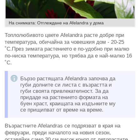
На снимката: Отглеждане на Afelandra у дома
Топлолюбивото цвете Afelandra расте добре при
температура, обичайна за човешкия дом - 20-25
˚C.През зимата растението е по-удобно при малко
по-ниска температура, но трябва да е най-малко 16
˚C.
Бързо растящата Afelandra започва да
губи долните си листа с възрастта и
губи своята привлекателност. За да
придаде на растението формата на
буен храст, краищата на издънките му
се прищипват от време на време.
Възрастните Afelandras се подрязват в края на
февруари, преди началото на новия сезон,
оставяйки само 30 см висок коноп от леторастите.