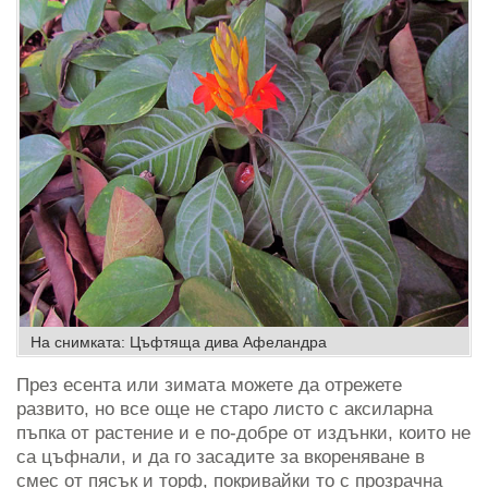
На снимката: Цъфтяща дива Афеландра
През есента или зимата можете да отрежете
развито, но все още не старо листо с аксиларна
пъпка от растение и е по-добре от издънки, които не
са цъфнали, и да го засадите за вкореняване в
смес от пясък и торф, покривайки то с прозрачна