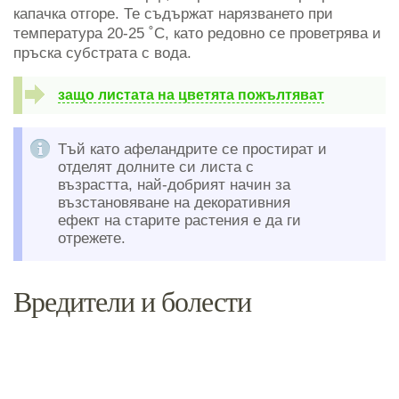
капачка отгоре. Те съдържат нарязването при
температура 20-25 ˚C, като редовно се проветрява и
пръска субстрата с вода.
защо листата на цветята пожълтяват
Тъй като афеландрите се простират и
отделят долните си листа с
възрастта, най-добрият начин за
възстановяване на декоративния
ефект на старите растения е да ги
отрежете.
Вредители и болести