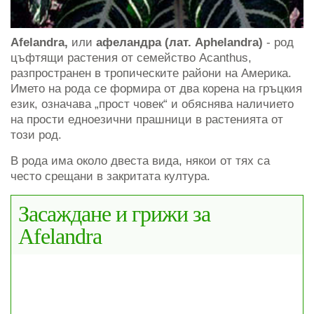
Afelandra,
или
афеландра (лат. Aphelandra)
- род
цъфтящи растения от семейство Acanthus,
разпространен в тропическите райони на Америка.
Името на рода се формира от два корена на гръцкия
език, означава „прост човек“ и обяснява наличието
на прости едноезични прашници в растенията от
този род.
В рода има около двеста вида, някои от тях са
често срещани в закритата култура.
Засаждане и грижи за
Afelandra