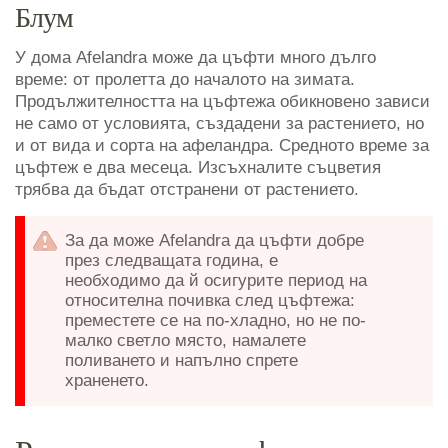
Блум
У дома Afelandra може да цъфти много дълго
време: от пролетта до началото на зимата.
Продължителността на цъфтежа обикновено зависи
не само от условията, създадени за растението, но
и от вида и сорта на афеландра. Средното време за
цъфтеж е два месеца. Изсъхналите съцветия
трябва да бъдат отстранени от растението.
За да може Afelandra да цъфти добре
през следващата година, е
необходимо да й осигурите период на
относителна почивка след цъфтежа:
преместете се на по-хладно, но не по-
малко светло място, намалете
поливането и напълно спрете
храненето.