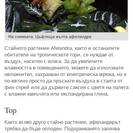
На снимката: Цъфтяща жълта афеландра
Стайното растение Afelandra, както и останалите
обитатели на тропическите гори, се нуждае от
въздух, наситен с влага. За да увеличите
влажността в помещението, можете да използвате
овлажнител, захранван от електрическа мрежа, но е
по-евтино просто да пръскате въздуха в стаята от
фин спрей или да държите саксия с цветя на палета
с влажни камъчета или експандирана глина.
Тор
Както всяко друго стайно растение, афеландерът
трябва да бъде оплоден. Подхранването започва