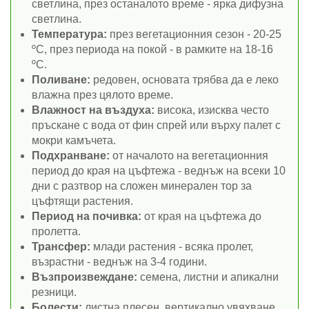
светлина, през останалото време - ярка дифузна
светлина.
Температура:
през вегетационния сезон - 20-25
ºC, през периода на покой - в рамките на 18-16
ºC.
Поливане:
редовен, основата трябва да е леко
влажна през цялото време.
Влажност на въздуха:
висока, изисква често
пръскане с вода от фин спрей или върху палет с
мокри камъчета.
Подхранване:
от началото на вегетационния
период до края на цъфтежа - веднъж на всеки 10
дни с разтвор на сложен минерален тор за
цъфтящи растения.
Период на почивка:
от края на цъфтежа до
пролетта.
Трансфер:
млади растения - всяка пролет,
възрастни - веднъж на 3-4 години.
Възпроизвеждане:
семена, листни и апикални
резници.
Болести:
листна плесен, вертикално увяхване.