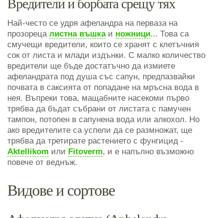
Вредители и борбата срещу тях
Най-често се удря афеландра на перваза на
прозореца
листна въшка
и
ножници
... Това са
смучещи вредители, които се хранят с клетъчния
сок от листа и млади издънки. С малко количество
вредители ще бъде достатъчно да измиете
афеландрата под душа със сапун, предпазвайки
почвата в саксията от попадане на мръсна вода в
нея. Въпреки това, мащабните насекоми първо
трябва да бъдат събрани от листата с памучен
тампон, потопен в сапунена вода или алкохол. Но
ако вредителите са успели да се размножат, ще
трябва да третирате растението с фунгицид -
Aktellikom
или
Fitoverm
, и е напълно възможно
повече от веднъж.
Видове и сортове