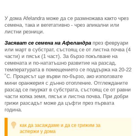
У дома Afelandra може да се размножава както чрез
семена, така и вегетативно - чрез апикални или
листни резници.
Засяват се семена на Афеландра
през февруари
или март в субстрат, състоящ се от листна почва (4
части) и пясък (1 част). За бързо покълване на
семената и по-нататъшно развитие на разсад,
температурата в помещението се поддържа на 20-22
˚C. Процесът ще върви по-бързо, ако използвате
мини оранжерия с дънно отопление. Отглежданите
разсад се гмуркат в субстрата, състоящ се от равни
части копка земя, пясък и листна почва. При добри
грижи разсадът може да цъфти през първата
година.
как да засаждаме и да се грижим за
аспержи у дома