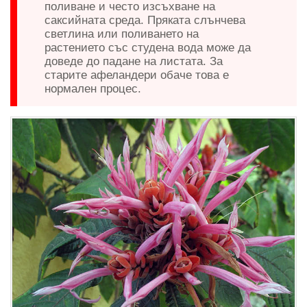
поливане и често изсъхване на
саксийната среда. Пряката слънчева
светлина или поливането на
растението със студена вода може да
доведе до падане на листата. За
старите афеландери обаче това е
нормален процес.