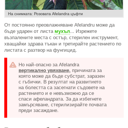
На снимката: Розовата Afelandra цъфти
От постоянно преовлажняване Afelandru може да
бъде ударен от листа
мухъл
... Изрежете
възпалените места с остър, стерилен инструмент,
хващайки здрава тъкан и третирайте растението по
листата с разтвор на фунгицид.
Но най-опасно за Afelandra
вертикално увяхване,
причината за
която може да бъде субстрат, заразен
с гъбички. В резултат на развитието
на болестта са засегнати съдовете на
растението и е невъзможно да се
спаси афеландрата. За да избегнете
замърсяване, стерилизирайте почвата
преди засаждане.