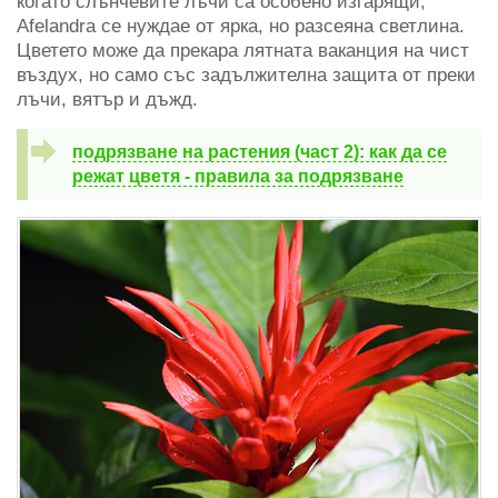
когато слънчевите лъчи са особено изгарящи,
Afelandra се нуждае от ярка, но разсеяна светлина.
Цветето може да прекара лятната ваканция на чист
въздух, но само със задължителна защита от преки
лъчи, вятър и дъжд.
подрязване на растения (част 2): как да се
режат цветя - правила за подрязване