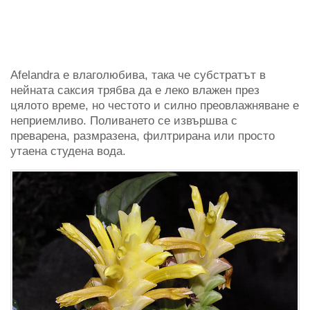
Afelandra е влаголюбива, така че субстратът в
нейната саксия трябва да е леко влажен през
цялото време, но честото и силно преовлажняване е
неприемливо. Поливането се извършва с
преварена, размразена, филтрирана или просто
утаена студена вода.