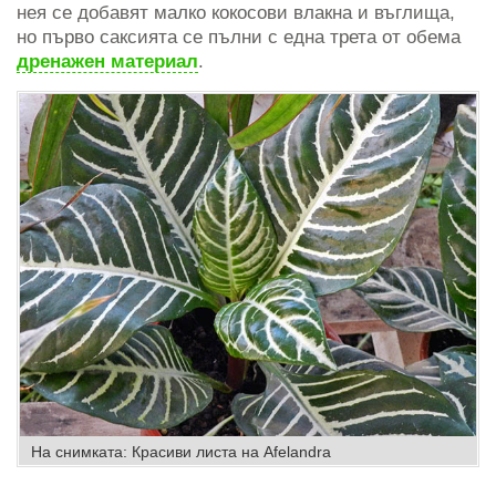
нея се добавят малко кокосови влакна и въглища,
но първо саксията се пълни с една трета от обема
дренажен материал
.
На снимката: Красиви листа на Afelandra