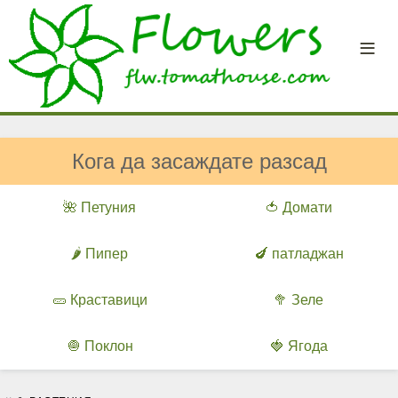
Кога да засаждате разсад
🌺 Петуния
🍅 Домати
🌶️ Пипер
🍆 патладжан
🥒 Краставици
🥦 Зеле
🧅 Поклон
🍓 Ягода