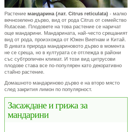
Растение
мандарина (лат. Citrus reticulata)
- малко
вечнозелено дърво, вид от рода Citrus от семейство
Rutaceae. Плодовете на това растение се наричат ​​
още мандарини. Мандарината, най-често срещаният
вид от рода, произхожда от Южен Виетнам и Китай.
В дивата природа мандариновото дърво в момента
не се среща, но в културата се отглежда в райони
със субтропичен климат. И този вид цитрусови
плодове става все по-популярен като декоративно
стайно растение.
Домашното мандариново дърво е на второ място
след закрития лимон по популярност.
Засаждане и грижа за
мандарини