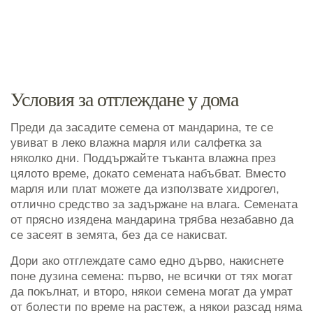
Условия за отглеждане у дома
Преди да засадите семена от мандарина, те се
увиват в леко влажна марля или салфетка за
няколко дни. Поддържайте тъканта влажна през
цялото време, докато семената набъбват. Вместо
марля или плат можете да използвате хидрогел,
отлично средство за задържане на влага. Семената
от прясно изядена мандарина трябва незабавно да
се засеят в земята, без да се накисват.
Дори ако отглеждате само едно дърво, накиснете
поне дузина семена: първо, не всички от тях могат
да покълнат, и второ, някои семена могат да умрат
от болести по време на растеж, а някои разсад няма