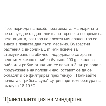
През периода на покой, през зимата, мандарината
не се нуждае от допълнително торене, а по време на
вегетацията, разтвор на сложен минерален тор се
внася в почвата два пъти месечно. Възрастни
растения с височина 1 m или повече за
стимулиране на обилно плододаване се хранят
веднъж месечно с рибен бульон: 200 g несолена
риба или рибни отпадъци се варят в 2 литра вода в
продължение на половин час, оставят се да се
охладят и се филтрират през тензух . Поливайте
почвата с "рибена супа" сутрин при температура на
въздуха 18-19 ºC.
Трансплантация на мандарина