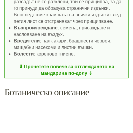
разсадът не се разклони, той се прищипва, за да
го принуди да образува странични издънки.
Впоследствие краищата на всички издънки след
петия лист се отстраняват чрез прищипване.
Възпроизвеждане:
семена, присаждане и
наслояване на въздух.
Вредители:
паяк акари, брашнести червеи,
мащабни насекоми и листни въшки.
Болести:
кореново гниене.
Прочетете повече за отглеждането на
мандарина по-долу
Ботаническо описание