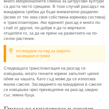
много ембрионалните семена за цитрусови култури
са доста често срещани. В този случай разсадът на
мандарина трябва да бъде внимателно разделен
(всеки от тях има своя собствена коренова система)
и трансплантиран. Ако единият разсад е много по-
слаб от другия, по-добре е да го жертвате:
отщипете го, за да не пречи на развитието на по-
силно растение.
отглеждане на нар на закрито -
засаждане и грижи
Следващата трансплантация на разсад се
извършва, когато техните корени запълнят целия
обем на чашата. Като съд може да се използва
малка саксия. Засаждането на мандарина в саксия
се извършва чрез прехвърляне на разсад заедно
със земна буца.