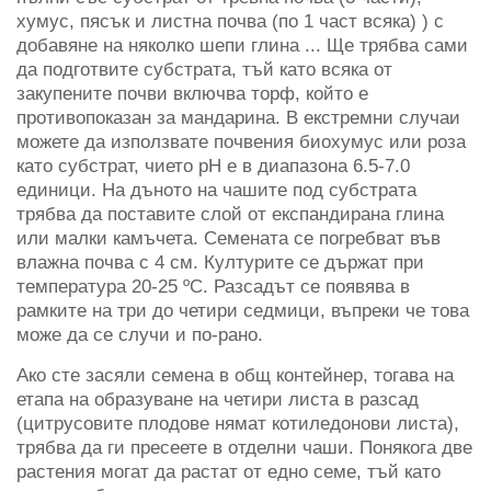
хумус, пясък и листна почва (по 1 част всяка) ) с
добавяне на няколко шепи глина ... Ще трябва сами
да подготвите субстрата, тъй като всяка от
закупените почви включва торф, който е
противопоказан за мандарина. В екстремни случаи
можете да използвате почвения биохумус или роза
като субстрат, чието рН е в диапазона 6.5-7.0
единици. На дъното на чашите под субстрата
трябва да поставите слой от експандирана глина
или малки камъчета. Семената се погребват във
влажна почва с 4 см. Културите се държат при
температура 20-25 ºC. Разсадът се появява в
рамките на три до четири седмици, въпреки че това
може да се случи и по-рано.
Ако сте засяли семена в общ контейнер, тогава на
етапа на образуване на четири листа в разсад
(цитрусовите плодове нямат котиледонови листа),
трябва да ги пресеете в отделни чаши. Понякога две
растения могат да растат от едно семе, тъй като