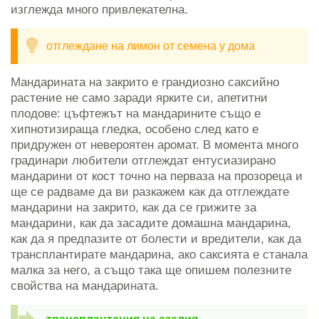
изглежда много привлекателна.
отглеждане на лимон от семена у дома
Мандарината на закрито е грандиозно саксийно
растение не само заради ярките си, апетитни
плодове: цъфтежът на мандарините също е
хипнотизираща гледка, особено след като е
придружен от невероятен аромат. В момента много
градинари любители отглеждат ентусиазирано
мандарини от кост точно на перваза на прозореца и
ще се радваме да ви разкажем как да отглеждате
мандарини на закрито, как да се грижите за
мандарини, как да засадите домашна мандарина,
как да я предпазите от болести и вредители, как да
трансплантирате мандарина, ако саксията е станала
малка за него, а също така ще опишем полезните
свойства на мандарината.