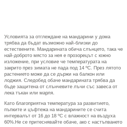
Условията за отглеждане на мандарини у дома
трябва да бъдат възможно най-близки до
естествените. Мандарината обича слънцето, така че
най-доброто място за нея е прозорецът с южно
изложение, при условие че температурата на
закрито през зимата не пада под 14 ºC. През лятото
растението може да се държи на балкон или
лоджия. Следобед обаче мандарината трябва да
бъде защитена от слънчевите лъчи със завеса от
лека тъкан или марля.
Като благоприятна температура за развитието,
пъпките и цъфтежа на мандарините се счита
интервалът от 16 до 18 ºC с влажност на въздуха
60%.Не се притеснявайте обаче, ако с настъпването