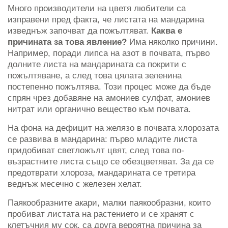
Много производители на цветя любители са
изправени пред факта, че листата на мандарина
изведнъж започват да пожълтяват.
Каква е
причината за това явление?
Има няколко причини.
Например, поради липса на азот в почвата, първо
долните листа на мандарината са покрити с
пожълтяване, а след това цялата зеленина
постепенно пожълтява. Този процес може да бъде
спрян чрез добавяне на амониев сулфат, амониев
нитрат или органично вещество към почвата.
На фона на дефицит на желязо в почвата хлорозата
се развива в мандарина: първо младите листа
придобиват светложълт цвят, след това по-
възрастните листа също се обезцветяват. За да се
предотврати хлороза, мандарината се третира
веднъж месечно с железен хелат.
Паякообразните акари, малки паякообразни, които
пробиват листата на растението и се хранят с
клетъчния му сок, са друга вероятна причина за