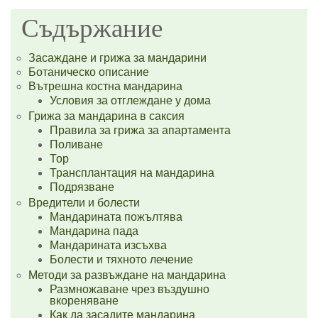
Съдържание
Засаждане и грижа за мандарини
Ботаническо описание
Вътрешна костна мандарина
Условия за отглеждане у дома
Грижа за мандарина в саксия
Правила за грижа за апартамента
Поливане
Тор
Трансплантация на мандарина
Подрязване
Вредители и болести
Мандарината пожълтява
Мандарина пада
Мандарината изсъхва
Болести и тяхното лечение
Методи за развъждане на мандарина
Размножаване чрез въздушно
вкореняване
Как да засадите мандарина