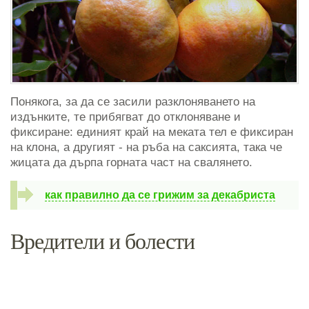
Понякога, за да се засили разклоняването на
издънките, те прибягват до отклоняване и
фиксиране: единият край на меката тел е фиксиран
на клона, а другият - на ръба на саксията, така че
жицата да дърпа горната част на свалянето.
как правилно да се грижим за декабриста
Вредители и болести