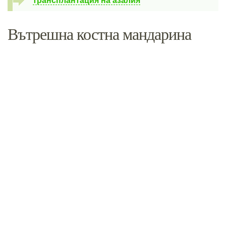
трансплантация на азалия
Вътрешна костна мандарина