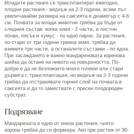
Младите растения се трансплантират ежегодно,
плодни растения - веднъж на 2-3 години, всеки път
увеличавайки размера на саксията в диаметър с 4-6
см. Почвата за млади животни трябва да бъде от
следния състав: копка земя - 2 части, и листни
почви, пясък и хумус - по едно парче. За растения,
по-стари от три години тревна земя, трябва да
вземете три части, а останалите съставки - по една.
При засаждането е важно мандариновата коренова
шийка да остане на нивото на повърхността. По-
добре е да не безпокоите много големи или стари
дървета с трансплантация, но веднъж на 2-3 години
трябва да отстранявате горния слой на почвата в
саксията и да го замествате с пресен плодороден
субстрат.
Подрязване
Мандарината е едно от онези растения, чиято
корона трябва да се формира. Ако при растеж от 30-