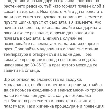
Поддръжката на мандарина включва поливане на
растението редовно, тъй като горният почвен слой в
саксията изсъхва. Има трик, с който да определите
дали растението се нуждае от поливане: вземете с
пръсти щипка пръст от саксията и я изцедете. Ако
почвата се слепва, тогава поливайте мандарината
рано и ако се разпадне, е време да навлажнете
почвата в саксията. В никакъв случай не
позволявайте на земната кома да изсъхне през и
през. Поливайте мандарината с вода със стайна
температура в отворен съд за един ден. През
зимата е препоръчително да се затопля вода за
напояване до 30-35 ºC, а през лятото може да се
защити на слънце.
Що се отнася до влажността на въздуха,
мандарината, особено в летните горещини, трябва
да се поръсва ежедневно и веднъж месечно трябва
да се измива под душ със сапун, покривайки
стъблото на растението и почвата в саксията с
пластмаса. Тази хигиенна процедура е и превенция