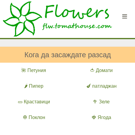
Кога да засаждате разсад
🌺 Петуния
🍅 Домати
🌶️ Пипер
🍆 патладжан
🥒 Краставици
🥦 Зеле
🧅 Поклон
🍓 Ягода