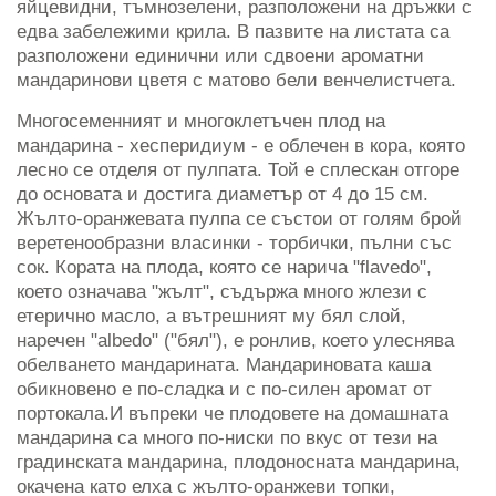
яйцевидни, тъмнозелени, разположени на дръжки с
едва забележими крила. В пазвите на листата са
разположени единични или сдвоени ароматни
мандаринови цветя с матово бели венчелистчета.
Многосеменният и многоклетъчен плод на
мандарина - хесперидиум - е облечен в кора, която
лесно се отделя от пулпата. Той е сплескан отгоре
до основата и достига диаметър от 4 до 15 см.
Жълто-оранжевата пулпа се състои от голям брой
веретенообразни власинки - торбички, пълни със
сок. Кората на плода, която се нарича "flavedo",
което означава "жълт", съдържа много жлези с
етерично масло, а вътрешният му бял слой,
наречен "albedo" ("бял"), е ронлив, което улеснява
обелването мандарината. Мандариновата каша
обикновено е по-сладка и с по-силен аромат от
портокала.И въпреки че плодовете на домашната
мандарина са много по-ниски по вкус от тези на
градинската мандарина, плодоносната мандарина,
окачена като елха с жълто-оранжеви топки,