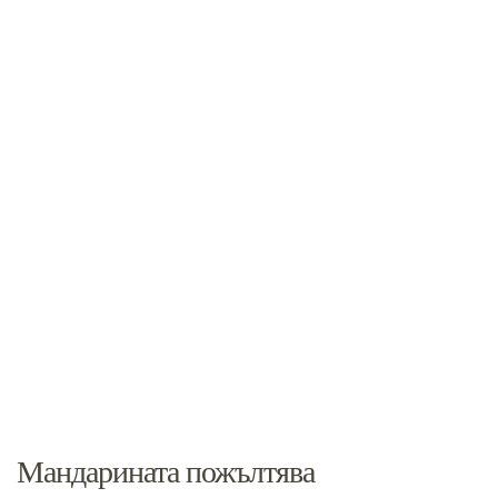
Мандарината пожълтява