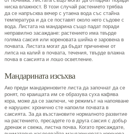
от почивка. Листата също могат да отпаднат поради
ниска влажност. В този случай растението трябва
да се напръсква вечер с утаена вода със стайна
температура и да се поставят около него съдове с
вода. Листата на мандарина също падат поради
неправилно засаждане: растението има твърде
голяма саксия или кореновата шийка е заровена в
почвата. Листата могат да бъдат причинени от
липса на калий в почвата, течения, твърде влажна
почва в саксията и лошо осветление.
Мандарината изсъхва
Ако преди мандариновите листа да започнат да се
ронят, по краищата им се образува суха кафява
кора, може да се заключи, че режимът на напояване
е нарушен: хронично сте напоили почвата в
саксията. За да възстановите нормалното развитие
на растението, пресадете го в друга саксия с добър
дренаж и свежа, листна почва. Когато пресаждате,
внимателно изследвайте мандариновата коренова