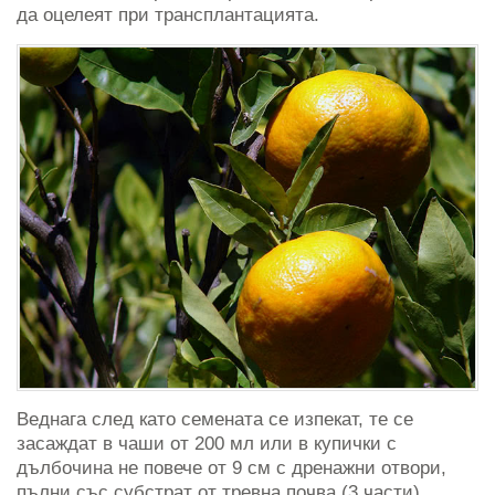
да оцелеят при трансплантацията.
Веднага след като семената се изпекат, те се
засаждат в чаши от 200 мл или в купички с
дълбочина не повече от 9 см с дренажни отвори,
пълни със субстрат от тревна почва (3 части),