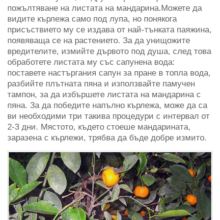
пожълтяване на листата на мандарина.Можете да
видите кърлежа само под лупа, но понякога
присъствието му се издава от най-тънката паяжина,
появяваща се на растението. За да унищожите
вредителите, измийте дървото под душа, след това
обработете листата му със сапунена вода:
поставете настъргания сапун за пране в топла вода,
разбийте плътната пяна и използвайте памучен
тампон, за да избършете листата на мандарина с
пяна. За да победите напълно кърлежа, може да са
ви необходими три такива процедури с интервал от
2-3 дни. Мястото, където стоеше мандарината,
заразена с кърлежи, трябва да бъде добре измито.