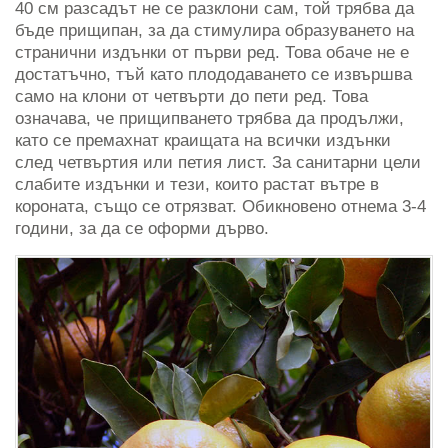
40 см разсадът не се разклони сам, той трябва да
бъде прищипан, за да стимулира образуването на
странични издънки от първи ред. Това обаче не е
достатъчно, тъй като плододаването се извършва
само на клони от четвърти до пети ред. Това
означава, че прищипването трябва да продължи,
като се премахнат краищата на всички издънки
след четвъртия или петия лист. За санитарни цели
слабите издънки и тези, които растат вътре в
короната, също се отрязват. Обикновено отнема 3-4
години, за да се оформи дърво.