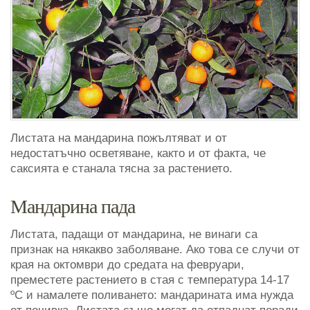
Листата на мандарина пожълтяват и от
недостатъчно осветяване, както и от факта, че
саксията е станала тясна за растението.
Мандарина пада
Листата, падащи от мандарина, не винаги са
признак на някакво заболяване. Ако това се случи от
края на октомври до средата на февруари,
преместете растението в стая с температура 14-17
ºC и намалете поливането: мандарината има нужда