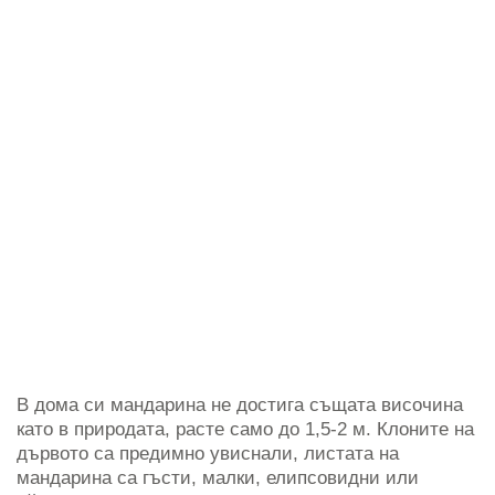
В дома си мандарина не достига същата височина
като в природата, расте само до 1,5-2 м. Клоните на
дървото са предимно увиснали, листата на
мандарина са гъсти, малки, елипсовидни или