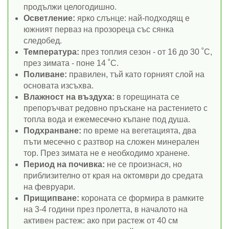
продължи целогодишно.
Осветление:
ярко слънце: най-подходящ е
южният перваз на прозореца със сянка
следобед.
Температура:
през топлия сезон - от 16 до 30 ˚C,
през зимата - поне 14 ˚C.
Поливане:
правилен, тъй като горният слой на
основата изсъхва.
Влажност на въздуха:
в горещината се
препоръчват редовно пръскане на растението с
топла вода и ежемесечно къпане под душа.
Подхранване:
по време на вегетацията, два
пъти месечно с разтвор на сложен минерален
тор. През зимата не е необходимо хранене.
Период на почивка:
не се произнася, но
приблизително от края на октомври до средата
на февруари.
Прищипване:
короната се формира в рамките
на 3-4 години през пролетта, в началото на
активен растеж: ако при растеж от 40 см