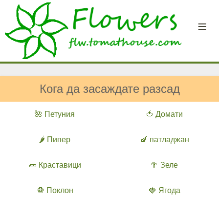
Кога да засаждате разсад
🌺 Петуния
🍅 Домати
🌶️ Пипер
🍆 патладжан
🥒 Краставици
🥦 Зеле
🧅 Поклон
🍓 Ягода