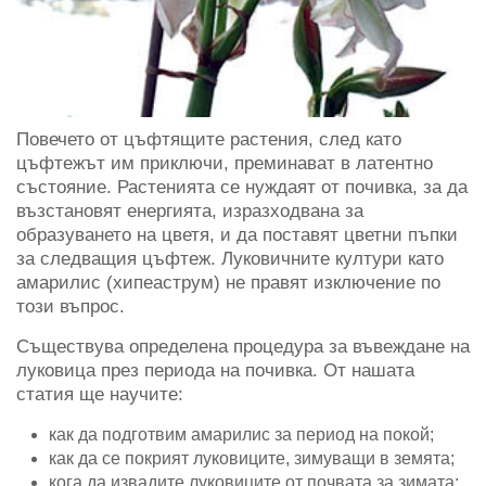
Повечето от цъфтящите растения, след като
цъфтежът им приключи, преминават в латентно
състояние. Растенията се нуждаят от почивка, за да
възстановят енергията, изразходвана за
образуването на цветя, и да поставят цветни пъпки
за следващия цъфтеж. Луковичните култури като
амарилис (хипеаструм) не правят изключение по
този въпрос.
Съществува определена процедура за въвеждане на
луковица през периода на почивка. От нашата
статия ще научите:
как да подготвим амарилис за период на покой;
как да се покрият луковиците, зимуващи в земята;
кога да извадите луковиците от почвата за зимата;