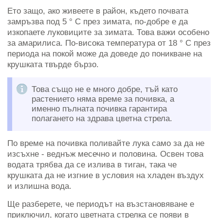
Ето защо, ако живеете в район, където почвата
замръзва под 5 ° C през зимата, по-добре е да
изкопаете луковиците за зимата. Това важи особено
за амарилиса. По-висока температура от 18 ° C през
периода на покой може да доведе до поникване на
крушката твърде бързо.
Това също не е много добре, тъй като
растението няма време за почивка, а
именно пълната почивка гарантира
полагането на здрава цветна стрела.
По време на почивка поливайте лука само за да не
изсъхне - веднъж месечно и половина. Освен това
водата трябва да се излива в тиган, така че
крушката да не изгние в условия на хладен въздух
и излишна вода.
Ще разберете, че периодът на възстановяване е
приключил, когато цветната стрелка се появи в