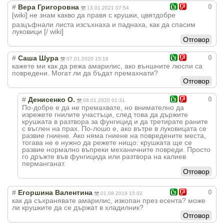
0
#
Вера Григоровна
13.01.2021 07:54
[wiki] не знам какво да правя с крушки, цвят
добре
разцъфнали листа изсъхнаха и паднаха, как да спасим
луковици [/ wiki]
Отговор
0
#
Саша Шура
07.01.2020 15:18
кажете ми как да режа амарилис, ако външните люспи са
повредени. Могат ли да бъдат премахнати?
Отговор
0
#
Денисенко О.
08.01.2020 01:31
По-добре е да не премахвате, но внимателно да
изрежете гнилите участъци, след това да държите
крушката в разтвора за фунгицид и да третирате раните
с въглен на прах. По-лошо е, ако вътре в луковицата се
развие гниене. Ако няма гниене на повредените места,
тогава не е нужно да режете нищо: крушката ще се
развие нормално въпреки механичните повреди. Просто
го дръжте във фунгицида или разтвора на калиев
перманганат.
Отговор
0
#
Егоршина Валентина
01.08.2019 15:02
как да съхранявате амарилис, изкопан през есента? може
ли крушките да се държат в хладилник?
Отговор