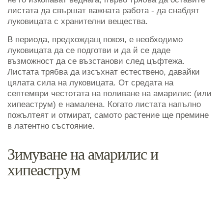
листата да свършат важната работа - да снабдят
луковицата с хранителни вещества.
В периода, предхождащ покоя, е необходимо
луковицата да се подготви и да й се даде
възможност да се възстанови след цъфтежа.
Листата трябва да изсъхнат естествено, давайки
цялата сила на луковицата. От средата на
септември честотата на поливане на амарилис (или
хипеаструм) е намалена. Когато листата напълно
пожълтеят и отмират, самото растение ще премине
в латентно състояние.
Зимуване на амарилис и
хипеаструм