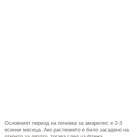
Основният период на почивка за амарилис е 2-3
есенни месеца. Ако растението е било засадено на
открито за лятото, тогава след цъфтежа