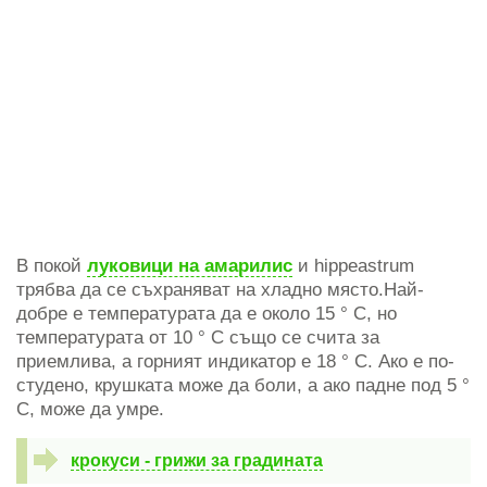
В покой
луковици на амарилис
и hippeastrum
трябва да се съхраняват на хладно място.Най-
добре е температурата да е около 15 ° C, но
температурата от 10 ° C също се счита за
приемлива, а горният индикатор е 18 ° C. Ако е по-
студено, крушката може да боли, а ако падне под 5 °
C, може да умре.
крокуси - грижи за градината