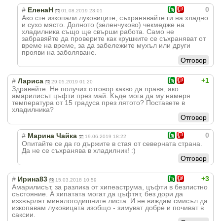
0
#
ЕленаН
01.08.2019 23:01
Ако сте изкопали луковиците, съхранявайте ги на хладно
и сухо място. Долното (зеленчуково) чекмедже на
хладилника също ще свърши работа. Само не
забравяйте да проверите как крушките се съхраняват от
време на време, за да забележите мухъл или други
прояви на заболяване.
Отговор
+1
#
Лариса
29.05.2019 01:20
Здравейте. Не получих отговор какво да правя, ако
амарилисът цъфти през май. Къде мога да му намеря
температура от 15 градуса през лятото? Поставете в
хладилника?
Отговор
0
#
Марина Чайка
19.06.2019 18:22
Опитайте се да го държите в стая от северната страна.
Да не се съхранява в хладилник! :)
Отговор
+3
#
Ирина83
15.03.2018 10:59
Амарилисът, за разлика от хипеаструма, цъфти в безлистно
състояние. А хипатата могат да цъфтят, без дори да
изхвърлят миналогодишните листа. И не виждам смисъл да
изкопавам луковицата изобщо - зимуват добре и почиват в
саксии.