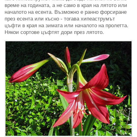
време на годината, а не само в края на лятото или
началото на есента. Възможно е ранно форсиране
през есента или късно - тогава хипеаструмът
цъфти в края на зимата или началото на пролетта.
Някои сортове цъфтят дори през лятото.