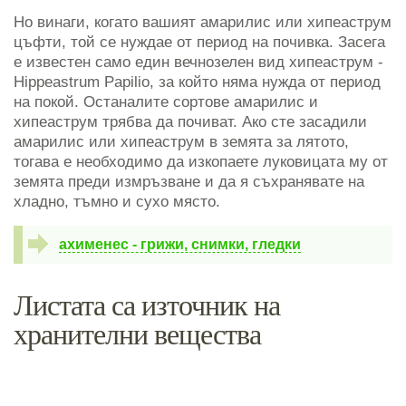
Но винаги, когато вашият амарилис или хипеаструм
цъфти, той се нуждае от период на почивка. Засега
е известен само един вечнозелен вид хипеаструм -
Hippeastrum Papilio, за който няма нужда от период
на покой. Останалите сортове амарилис и
хипеаструм трябва да почиват. Ако сте засадили
амарилис или хипеаструм в земята за лятото,
тогава е необходимо да изкопаете луковицата му от
земята преди измръзване и да я съхранявате на
хладно, тъмно и сухо място.
ахименес - грижи, снимки, гледки
Листата са източник на
хранителни вещества