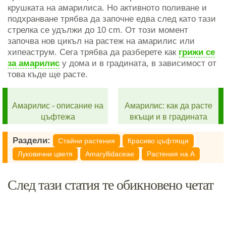
крушката на амарилиса. Но активното поливане и
подхранване трябва да започне едва след като тази
стрелка се удължи до 10 cm. От този момент
започва нов цикъл на растеж на амарилис или
хипеаструм. Сега трябва да разберете как
грижи се
за амарилис
у дома и в градината, в зависимост от
това къде ще расте.
Амарилис - описание на
Амарилис: как да расте
цъфтежа
вкъщи и в градината
Раздели:
Стайни растения
Красиво цъфтящи
Луковични цветя
Amaryllidaceae
Растения на А
След тази статия те обикновено четат