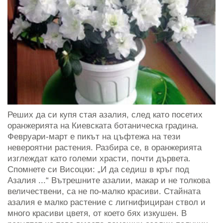
Реших да си купя стая азалия, след като посетих
оранжерията на Киевската ботаническа градина.
Февруари-март е пикът на цъфтежа на тези
невероятни растения. Разбира се, в оранжерията
изглеждат като големи храсти, почти дървета.
Спомнете си Висоцки: „И да седиш в кръг под
Азалия ...“ Вътрешните азалии, макар и не толкова
величествени, са не по-малко красиви. Стайната
азалия е малко растение с лигнифициран ствол и
много красиви цветя, от което бях изкушен. В