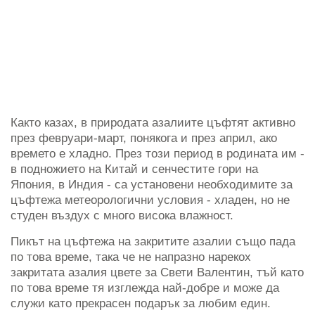
Както казах, в природата азалиите цъфтят активно
през февруари-март, понякога и през април, ако
времето е хладно. През този период в родината им -
в подножието на Китай и сенчестите гори на
Япония, в Индия - са установени необходимите за
цъфтежа метеорологични условия - хладен, но не
студен въздух с много висока влажност.
Пикът на цъфтежа на закритите азалии също пада
по това време, така че не напразно нарекох
закритата азалия цвете за Свети Валентин, тъй като
по това време тя изглежда най-добре и може да
служи като прекрасен подарък за любим един.