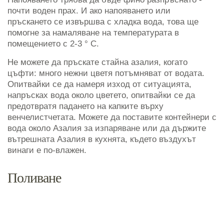
почти воден прах. И ако напояването или
пръскането се извършва с хладка вода, това ще
помогне за намаляване на температурата в
помещението с 2-3 ° C.
Не можете да пръскате стайна азалия, когато
цъфти: много нежни цветя потъмняват от водата.
Опитвайки се да намеря изход от ситуацията,
напръсках вода около цветето, опитвайки се да
предотвратя падането на капките върху
венчелистчетата. Можете да поставите контейнери с
вода около Азалия за изпаряване или да държите
вътрешната Азалия в кухнята, където въздухът
винаги е по-влажен.
Поливане