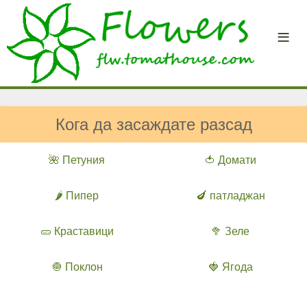
Кога да засаждате разсад
🌺 Петуния
🍅 Домати
🌶️ Пипер
🍆 патладжан
🥒 Краставици
🥦 Зеле
🧅 Поклон
🍓 Ягода