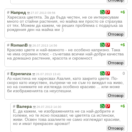
+6
#
Напред
27.07.2013 09:56
Харесаха цветята. За да бъда честен, не се интересувам
много от стайни растения, но майка ми просто се страхува
от тях. Можем да кажем, че реших проблема с подаръка за
рождения ден на майка ми :)
Отговор
+6
#
RomanB
26.07.2013 14:56
Красиво цвете и най-важното - не особено капризно. Така
че има огромен плюс - съчетава всички най-добри качества
на домашно растение, красота и скромност.
Отговор
0
#
Ezperanza
26.07.2013 13:41
Аз наистина не харесвах Азалия, като закрито цвете. По-
скоро като изкуствен, въпреки че не съм го виждал на живо,
но на снимките не изглежда особено красиво ... или може
би изображенията са неуспешни.
Отговор
+6
#
Валера
26.07.2013 14:30
Е, да кажем, че изображенията не са най-добрите и
големи, но те ясно показват, че цветята са истински,
живи. Освен това азалиите не само изглеждат красиви,
но и имат прекрасен аромат!
Отговор