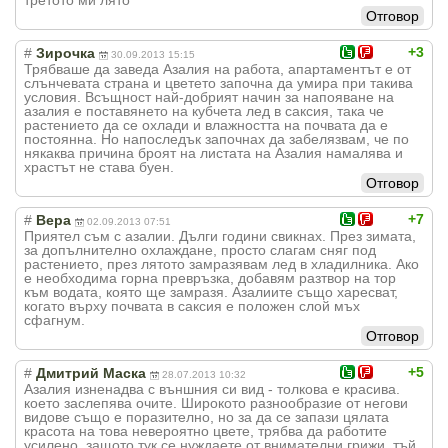
Отговор
+3
#
Зирочка
30.09.2013 15:15
Трябваше да заведа Азалия на работа, апартаментът е от
слънчевата страна и цветето започна да умира при такива
условия. Всъщност най-добрият начин за напояване на
азалия е поставянето на кубчета лед в саксия, така че
растението да се охлади и влажността на почвата да е
постоянна. Но напоследък започнах да забелязвам, че по
някаква причина броят на листата на Азалия намалява и
храстът не става буен.
Отговор
+7
#
Вера
02.09.2013 07:51
Приятел съм с азалии. Дълги години свикнах. През зимата,
за допълнително охлаждане, просто слагам сняг под
растението, през лятото замразявам лед в хладилника. Ако
е необходима горна превръзка, добавям разтвор на тор
към водата, която ще замразя. Азалиите също харесват,
когато върху почвата в саксия е положен слой мъх
сфагнум.
Отговор
+5
#
Дмитрий Маска
28.07.2013 10:32
Азалия изненадва с външния си вид - толкова е красива.
което заслепява очите. Широкото разнообразие от негови
видове също е поразително, но за да се запази цялата
красота на това невероятно цвете, трябва да работите
усилено, защото тук се нуждаете от внимателни грижи, тъй