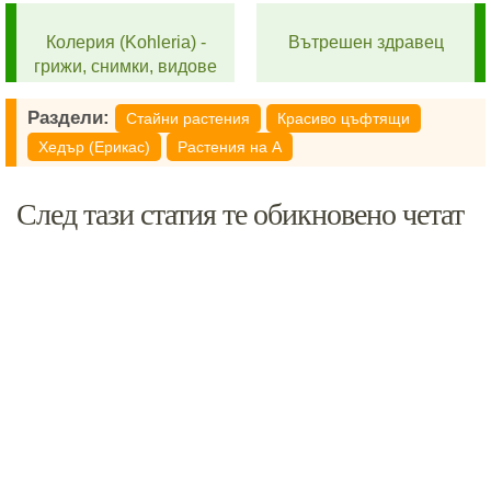
Колерия (Kohleria) -
Вътрешен здравец
грижи, снимки, видове
Раздели:
Стайни растения
Красиво цъфтящи
Хедър (Ерикас)
Растения на А
След тази статия те обикновено четат