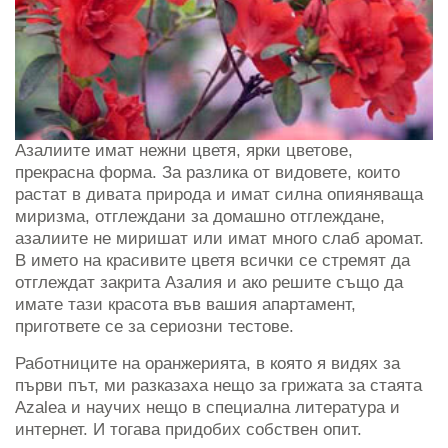
Азалиите имат нежни цветя, ярки цветове,
прекрасна форма. За разлика от видовете, които
растат в дивата природа и имат силна опияняваща
миризма, отглеждани за домашно отглеждане,
азалиите не миришат или имат много слаб аромат.
В името на красивите цветя всички се стремят да
отглеждат закрита Азалия и ако решите също да
имате тази красота във вашия апартамент,
пригответе се за сериозни тестове.
Работниците на оранжерията, в която я видях за
първи път, ми разказаха нещо за грижата за стаята
Azalea и научих нещо в специална литература и
интернет. И тогава придобих собствен опит.