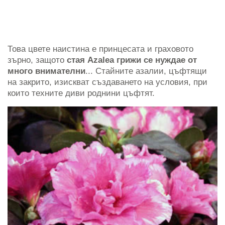
Това цвете наистина е принцесата и граховото
зърно, защото
стая Azalea грижи се нуждае от
много внимателни
... Стайните азалии, цъфтящи
на закрито, изискват създаването на условия, при
които техните диви роднини цъфтят.