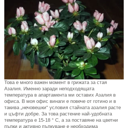
Това е много важен момент в грижата за стая
Азалия. Именно заради неподходящата
температура в апартамента ми оставих Азалия в
офиса. В моя офис винаги е повече от готино и в
такива „нечовешки“ условия стайната азалия расте
и цъфти добре. За това растение най-удобната
температура е 15-18 ° C, а за поставяне на цветни
пъпки и активно пъпкуване е необходима