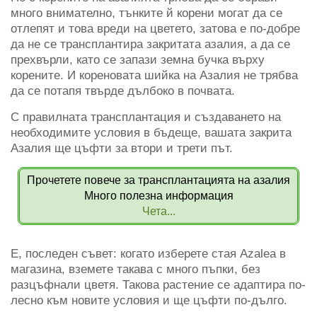
много внимателно, тънките й корени могат да се
отлепят и това вреди на цветето, затова е по-добре
да не се трансплантира закритата азалия, а да се
прехвърли, като се запази земна бучка върху
корените. И кореновата шийка на Азалия не трябва
да се потапя твърде дълбоко в почвата.
С правилната трансплантация и създаването на
необходимите условия в бъдеще, вашата закрита
Азалия ще цъфти за втори и трети път.
Прочетете повече за трансплантацията на азалия
Много полезна информация
Чета...
Е, последен съвет: когато изберете стая Azalea в
магазина, вземете такава с много пъпки, без
разцъфнали цветя. Такова растение се адаптира по-
лесно към новите условия и ще цъфти по-дълго.