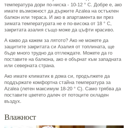
температура дори по-ниска - 10-12 ° C. Добре е, ако
имате възможност да държите Azalea на остъклен
балкон или тераса. И ако в апартамента ви през
зимата температурата не е по-висока от 18 ° C,
закритата азалия също може да цъфти красиво.
А какво да кажем за лятото? Ако не можете да
защитите закритата си Азалия от топлината, ще
бъде много трудно да отглеждате. Можете да го
поставите на балкона, ако е обърнат към западната
или северната страна.
Ако имате климатик в дома си, продължете да
поддържате комфортна стайна температура за
Azalea (летен максимум 18-20 ° C). Само трябва да
поставите цветето далеч от потоците охладен
въздух.
Влажност