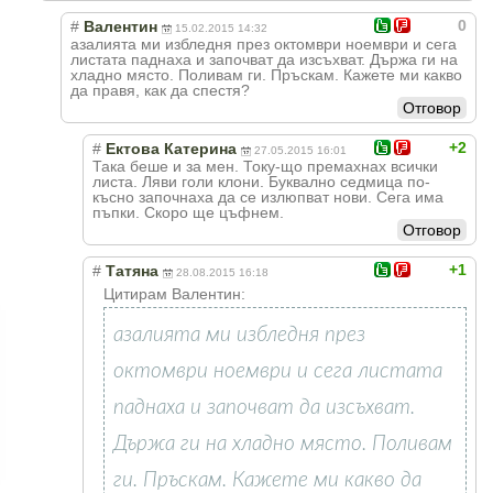
0
#
Валентин
15.02.2015 14:32
азалията ми избледня през октомври ноември и сега
листата паднаха и започват да изсъхват. Държа ги на
хладно място. Поливам ги. Пръскам. Кажете ми какво
да правя, как да спестя?
Отговор
+2
#
Ектова Катерина
27.05.2015 16:01
Така беше и за мен. Току-що премахнах всички
листа. Ляви голи клони. Буквално седмица по-
късно започнаха да се излюпват нови. Сега има
пъпки. Скоро ще цъфнем.
Отговор
+1
#
Татяна
28.08.2015 16:18
Цитирам Валентин:
азалията ми избледня през
октомври ноември и сега листата
паднаха и започват да изсъхват.
Държа ги на хладно място. Поливам
ги. Пръскам. Кажете ми какво да