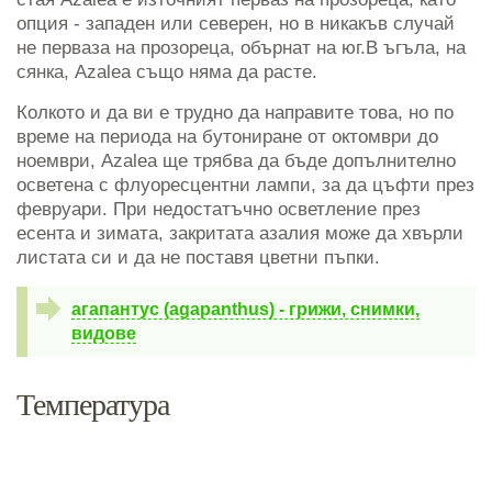
опция - западен или северен, но в никакъв случай
не перваза на прозореца, обърнат на юг.В ъгъла, на
сянка, Azalea също няма да расте.
Колкото и да ви е трудно да направите това, но по
време на периода на бутониране от октомври до
ноември, Azalea ще трябва да бъде допълнително
осветена с флуоресцентни лампи, за да цъфти през
февруари. При недостатъчно осветление през
есента и зимата, закритата азалия може да хвърли
листата си и да не поставя цветни пъпки.
агапантус (agapanthus) - грижи, снимки,
видове
Температура