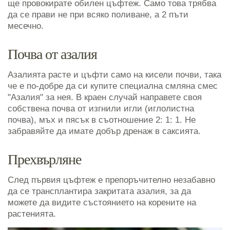
ще провокирате обилен цъфтеж. Само това трябва
да се прави не при всяко поливане, а 2 пъти
месечно.
Почва от азалия
Азалията расте и цъфти само на кисели почви, така
че е по-добре да си купите специална смляна смес
"Азалия" за нея. В краен случай направете своя
собствена почва от изгнили игли (иглолистна
почва), мъх и пясък в съотношение 2: 1: 1. Не
забравяйте да имате добър дренаж в саксията.
Прехвърляне
След първия цъфтеж е препоръчително незабавно
да се трансплантира закритата азалия, за да
можете да видите състоянието на корените на
растенията.