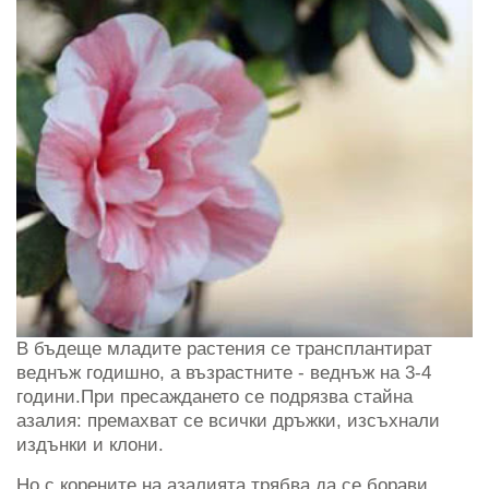
В бъдеще младите растения се трансплантират
веднъж годишно, а възрастните - веднъж на 3-4
години.При пресаждането се подрязва стайна
азалия: премахват се всички дръжки, изсъхнали
издънки и клони.
Но с корените на азалията трябва да се борави