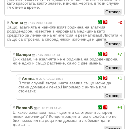
като красотата, както знаете, изисква жертви, в този случай
тя отнема време.
Отговор
-2
#
Алина
27.07.2013 14:30
Защо, азалията е най-близкият роднина на златния
рододендрон, известен в народната медицина като
средство за лечение на епилепсия и ревматизъм! Листата й
също са отровни, а според някои източници и цветя.
Отговор
+7
#
Валера
27.07.2013 15:13
Бих казал, че азалията не е роднина на рододендрона,
но е едно и също растение, само с две имена.
Отговор
+1
#
Алина
27.07.2013 18:38
В този случай вътрешната азалия също може да
стане домашен лекар.Например с ангина или
стоматит.
Отговор
+4
#
RomanB
01.10.2013 14:45
Е, какво означава това - цветята са отровни „според
някои източници“? Концентрацията там е слаба, но не
бих позволил на деца или домашни любимци да ги
дъвчат ...
Отговор