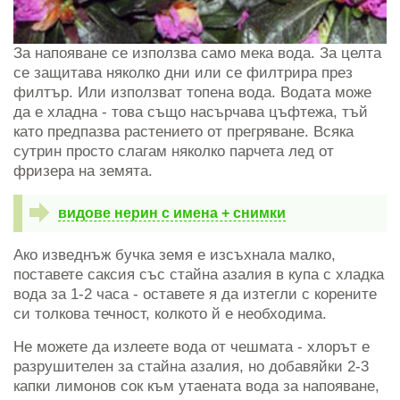
За напояване се използва само мека вода. За целта
се защитава няколко дни или се филтрира през
филтър. Или използват топена вода. Водата може
да е хладна - това също насърчава цъфтежа, тъй
като предпазва растението от прегряване. Всяка
сутрин просто слагам няколко парчета лед от
фризера на земята.
видове нерин с имена + снимки
Ако изведнъж бучка земя е изсъхнала малко,
поставете саксия със стайна азалия в купа с хладка
вода за 1-2 часа - оставете я да изтегли с корените
си толкова течност, колкото й е необходима.
Не можете да излеете вода от чешмата - хлорът е
разрушителен за стайна азалия, но добавяйки 2-3
капки лимонов сок към утаената вода за напояване,