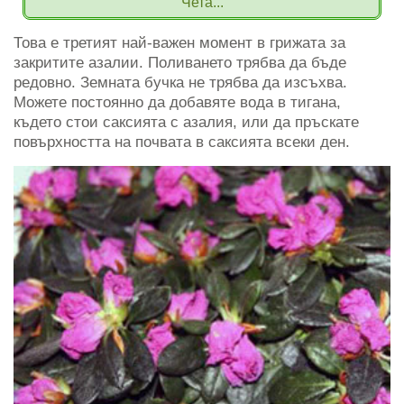
Чета...
Това е третият най-важен момент в грижата за
закритите азалии. Поливането трябва да бъде
редовно. Земната бучка не трябва да изсъхва.
Можете постоянно да добавяте вода в тигана,
където стои саксията с азалия, или да пръскате
повърхността на почвата в саксията всеки ден.