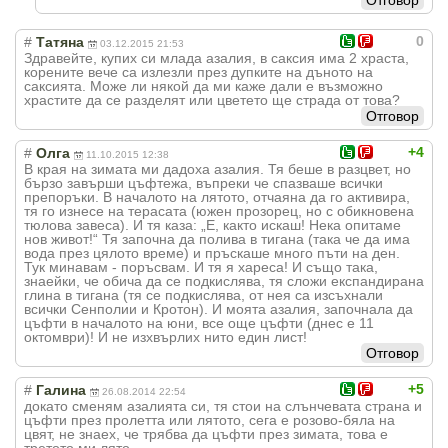
0
#
Татяна
03.12.2015 21:53
Здравейте, купих си млада азалия, в саксия има 2 храста,
корените вече са излезли през дупките на дъното на
саксията. Може ли някой да ми каже дали е възможно
храстите да се разделят или цветето ще страда от това?
Отговор
+4
#
Олга
11.10.2015 12:38
В края на зимата ми дадоха азалия. Тя беше в разцвет, но
бързо завърши цъфтежа, въпреки че спазваше всички
препоръки. В началото на лятото, отчаяна да го активира,
тя го изнесе на терасата (южен прозорец, но с обикновена
тюлова завеса). И тя каза: „Е, както искаш! Нека опитаме
нов живот!“ Тя започна да полива в тигана (така че да има
вода през цялото време) и пръскаше много пъти на ден.
Тук минавам - поръсвам. И тя я хареса! И също така,
знаейки, че обича да се подкислява, тя сложи експандирана
глина в тигана (тя се подкислява, от нея са изсъхнали
всички Сенполии и Кротон). И моята азалия, започнала да
цъфти в началото на юни, все още цъфти (днес е 11
октомври)! И не изхвърлих нито един лист!
Отговор
+5
#
Галина
26.08.2014 22:54
докато сменям азалията си, тя стои на слънчевата страна и
цъфти през пролетта или лятото, сега е розово-бяла на
цвят, не знаех, че трябва да цъфти през зимата, това е
третото ми лято