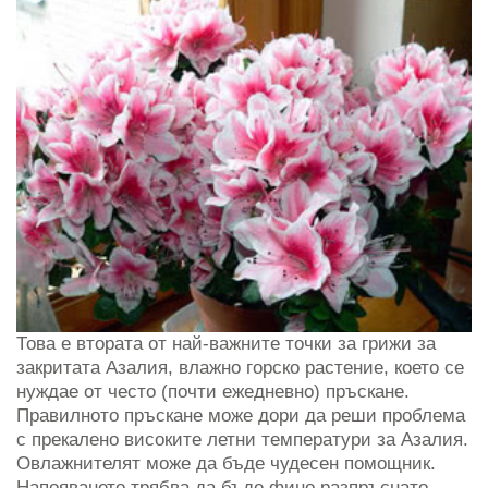
Това е втората от най-важните точки за грижи за
закритата Азалия, влажно горско растение, което се
нуждае от често (почти ежедневно) пръскане.
Правилното пръскане може дори да реши проблема
с прекалено високите летни температури за Азалия.
Овлажнителят може да бъде чудесен помощник.
Напояването трябва да бъде фино разпръснато -