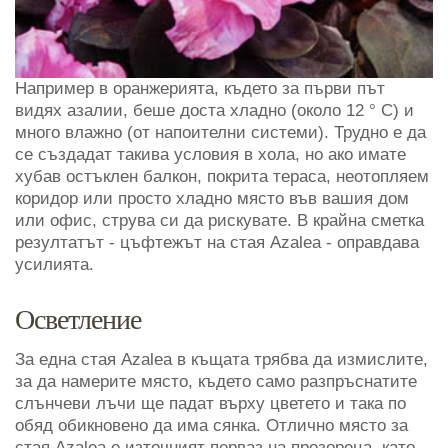
Например в оранжерията, където за първи път
видях азалии, беше доста хладно (около 12 ° C) и
много влажно (от напоителни системи). Трудно е да
се създадат такива условия в хола, но ако имате
хубав остъклен балкон, покрита тераса, неотопляем
коридор или просто хладно място във вашия дом
или офис, струва си да рискувате. В крайна сметка
резултатът - цъфтежът на стая Azalea - оправдава
усилията.
Осветление
За една стая Azalea в къщата трябва да измислите,
за да намерите място, където само разпръснатите
слънчеви лъчи ще падат върху цветето и така по
обяд обикновено да има сянка. Отлично място за
стая Azalea е източният перваз на прозореца, като