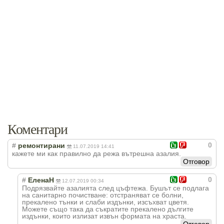
Коментари
0
#
ремонтирани
11.07.2019 14:41
кажете ми как правилно да режа вътрешна азалия.
Отговор
0
#
ЕленаН
12.07.2019 00:34
Подрязвайте азалията след цъфтежа. Бушът се подлага
на санитарно почистване: отстраняват се болни,
прекалено тънки и слаби издънки, изсъхват цветя.
Можете също така да съкратите прекалено дългите
издънки, които излизат извън формата на храста.
Отговор