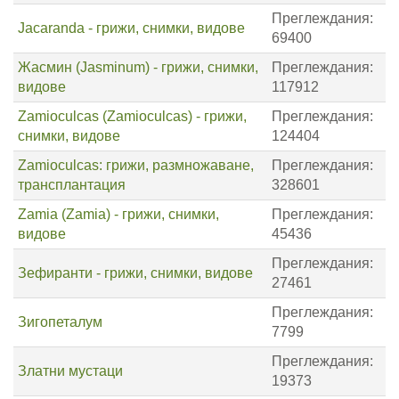
Преглеждания:
Jacaranda - грижи, снимки, видове
69400
Жасмин (Jasminum) - грижи, снимки,
Преглеждания:
видове
117912
Zamioculcas (Zamioculcas) - грижи,
Преглеждания:
снимки, видове
124404
Zamioculcas: грижи, размножаване,
Преглеждания:
трансплантация
328601
Zamia (Zamia) - грижи, снимки,
Преглеждания:
видове
45436
Преглеждания:
Зефиранти - грижи, снимки, видове
27461
Преглеждания:
Зигопеталум
7799
Преглеждания:
Златни мустаци
19373