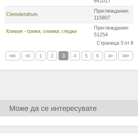
641017
Преглеждания:
Clerodendrum
115807
Преглеждания:
Кливия - грижи, снимки, гледки
51254
Страница 3 от 8
1
2
3
4
5
6
Може да се интересувате