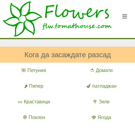
Кога да засаждате разсад
🌺 Петуния
🍅 Домати
🌶️ Пипер
🍆 патладжан
🥒 Краставици
🥦 Зеле
🧅 Поклон
🍓 Ягода