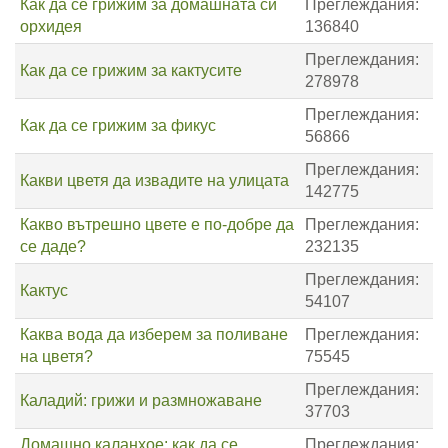
Как да се грижим за домашната си
Преглеждания:
орхидея
136840
Преглеждания:
Как да се грижим за кактусите
278978
Преглеждания:
Как да се грижим за фикус
56866
Преглеждания:
Какви цветя да извадите на улицата
142775
Какво вътрешно цвете е по-добре да
Преглеждания:
се даде?
232135
Преглеждания:
Кактус
54107
Каква вода да изберем за поливане
Преглеждания:
на цветя?
75545
Преглеждания:
Каладий: грижи и размножаване
37703
Домашно каланхое: как да се
Преглеждания: