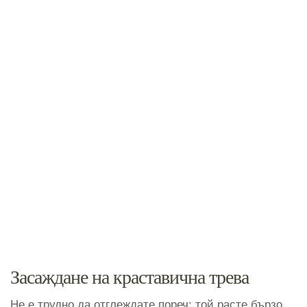
Засаждане на краставична трева
Не е трудно да отглеждате пореч: той расте бързо,