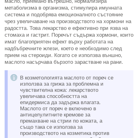
масло, приемано вътрешно, нормализира
метаболизма в организма, стимулира имунната
система и подобрява емоционалното състояние
чрез увеличаване на производството на хормони на
радостта. Това лекарство е ефективно при язва на
стомаха и гастрит. Поречът съдържа хормони, които
имат благоприятен ефект върху работата на
надбъбречните жлези, което е необходимо след
прием на стероиди. Когато се използва външно,
маслото насърчава бързото зарастване на рани.
В козметологията маслото от пореч се
използва за грижа за проблемна и
чувствителна кожа: лекарството
увеличава способността на
епидермиса да задържа влагата.
Маслото от пореч е включено в
антицелулитните кремове за
премахване на стрии по кожата, а
също така се използва за
производството на козметика против