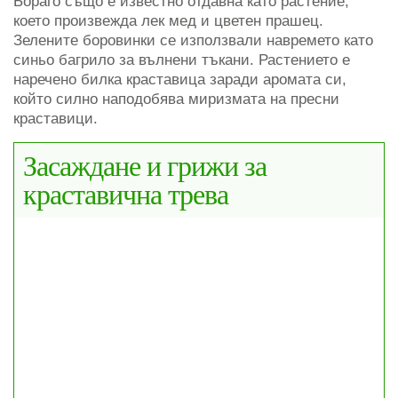
Бораго също е известно отдавна като растение,
което произвежда лек мед и цветен прашец.
Зелените боровинки се използвали навремето като
синьо багрило за вълнени тъкани. Растението е
наречено билка краставица заради аромата си,
който силно наподобява миризмата на пресни
краставици.
Засаждане и грижи за
краставична трева