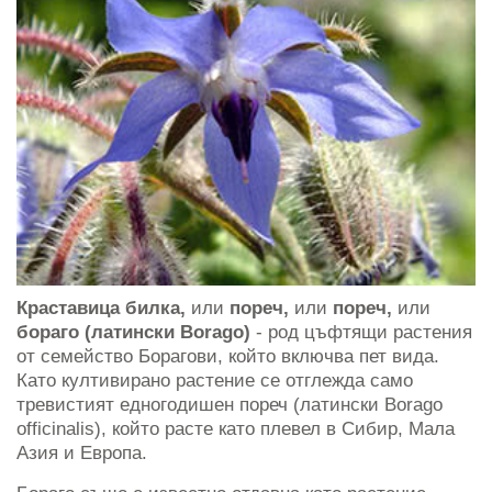
Краставица билка,
или
пореч,
или
пореч,
или
бораго (латински Borago)
- род цъфтящи растения
от семейство Борагови, който включва пет вида.
Като култивирано растение се отглежда само
тревистият едногодишен пореч (латински Borago
officinalis), който расте като плевел в Сибир, Мала
Азия и Европа.