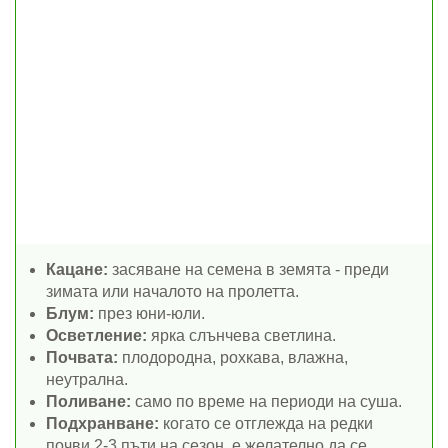
Кацане:
засяване на семена в земята - преди
зимата или началото на пролетта.
Блум:
през юни-юли.
Осветление:
ярка слънчева светлина.
Почвата:
плодородна, рохкава, влажна,
неутрална.
Поливане:
само по време на периоди на суша.
Подхранване:
когато се отглежда на редки
почви 2-3 пъти на сезон, е желателно да се