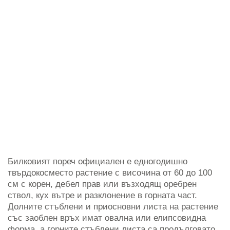
Билковият пореч официален е едногодишно
твърдокосместо растение с височина от 60 до 100
см с корен, дебел прав или възходящ оребрен
ствол, кух вътре и разклонение в горната част.
Долните стъблени и приосновни листа на растение
със заоблен връх имат овална или елипсовидна
форма, а горните стъблени листа са продълговато