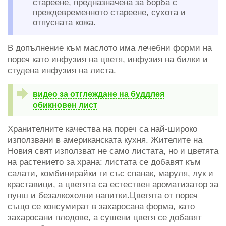
стареене, предназначена за борба с
преждевременното стареене, сухота и
отпусната кожа.
В допълнение към маслото има лечебни форми на
пореч като инфузия на цветя, инфузия на билки и
студена инфузия на листа.
видео за отглеждане на буддлея
обикновен лист
Хранителните качества на пореч са най-широко
използвани в американската кухня. Жителите на
Новия свят използват не само листата, но и цветята
на растението за храна: листата се добавят към
салати, комбинирайки ги със спанак, маруля, лук и
краставици, а цветята са естествен ароматизатор за
пунш и безалкохолни напитки.Цветята от пореч
също се консумират в захаросана форма, като
захаросани плодове, а сушени цветя се добавят