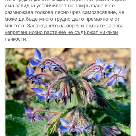
има завидна устойчивост на замръзване и се
размножава толкова лесно чрез самозасяване, че
може да бъде много трудно да го премахнете от
мястото.
Засаждането на пореч и грижите за това
непретенциозно растение не съдържат никакви
тънкости.