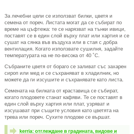
За лечебни цели се използват билки, цветя и
семена от пореч. Листата могат да се събират по
време на цъфтежа: те се нарязват на тънки ивици,
поставят се в един слой върху плат или хартия и се
сушат на сянка във въздуха или в стая с добра
вентилация. Когато използвате сушилня, задайте
температурата на не по-висока от 40 ˚C.
Събраните цветя от бораго се заливат със захарен
сироп или мед и се съхраняват в хладилник, но
можете да ги изсушите и съхранявате като листа.
Семената на билката от краставица се събират,
когато плодовете станат кафяви. Те се поставят в
един слой върху хартия или плат, узряват и
изсушават при същите условия като цветята на
трева или пореч. Сухите плодове се вършат.
kerria: отглеждане в градината, видове и