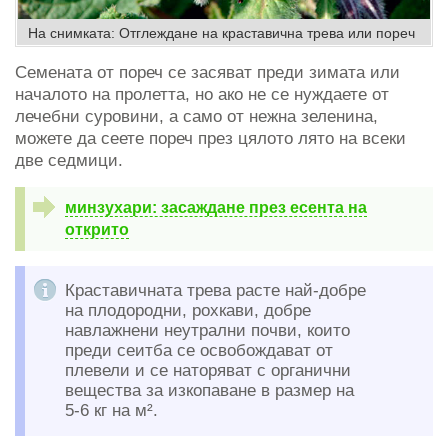
На снимката: Отглеждане на краставична трева или пореч
Семената от пореч се засяват преди зимата или
началото на пролетта, но ако не се нуждаете от
лечебни суровини, а само от нежна зеленина,
можете да сеете пореч през цялото лято на всеки
две седмици.
минзухари: засаждане през есента на
открито
Краставичната трева расте най-добре
на плодородни, рохкави, добре
навлажнени неутрални почви, които
преди сеитба се освобождават от
плевели и се наторяват с органични
вещества за изкопаване в размер на
5-6 кг на м².