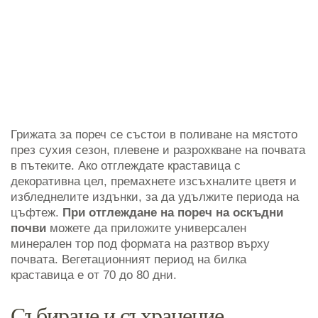
Грижата за пореч се състои в поливане на мястото
през сухия сезон, плевене и разрохкване на почвата
в пътеките. Ако отглеждате краставица с
декоративна цел, премахнете изсъхналите цветя и
избледнелите издънки, за да удължите периода на
цъфтеж.
При отглеждане на пореч на оскъдни
почви
можете да приложите универсален
минерален тор под формата на разтвор върху
почвата. Вегетационният период на билка
краставица е от 70 до 80 дни.
Събиране и съхранение