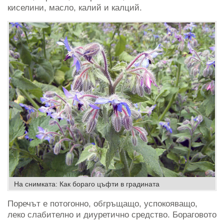
киселини, масло, калий и калций.
На снимката: Как бораго цъфти в градината
Поречът е потогонно, обгръщащо, успокояващо,
леко слабително и диуретично средство. Бораговото