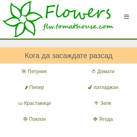
Кога да засаждате разсад
🌺 Петуния
🍅 Домати
🌶️ Пипер
🍆 патладжан
🥒 Краставици
🥦 Зеле
🧅 Поклон
🍓 Ягода