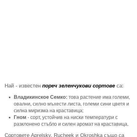
Най - известен
пореч зеленчукови сортове
са:
Владикинское Семко:
това растение има големи,
овални, силно мъхести листа, големи сини цветя и
силна миризма на краставица;
Гном
- сорт, устойчив на ниски температури с
разклонено стъбло и силен аромат на краставица.
Сортовете Aprelsky, Rucheek и Okroshka също са