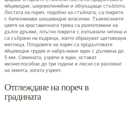
яйцевидни, широколинейни и обгръщащи стъблото.
Листата на пореч, подобно на стъблата, са покрити
с белезникави шишевидни власинки. Тъмносините
цветя на краставичната трева са разположени на
дълги дръжки, плътно покрити с изпъкнали четина и
са събрани на къдрици, които образуват щитовидна
метлица. Плодовете на пореч са продълговати
яйцевидни грудки и набръчкани ядки с дължина до
5 мм. Семената, узрели в ядки, остават
жизнеспособни до три години и лесно се разливат
на земята, когато узреят.
Отглеждане на пореч в
градината