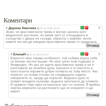
Коментари
0
#
Дарина Хмелева
22.11.2019 12:02
Знам, че краставичната трева е високо ценена като
медоносно растение, но имам част от площадката в
съседство с двора на съседа, обрасла с кафяво. моля,
кажете ми как да изкарам краставична трева от градината.
Отговор
0
#
ЕленаН
22.11.2019 21:57
Борагото има такава особеност: той събира върху себе
си всички листни въшки. Но като цяло този годишен е
безвреден. Но ако не ядете краставична трева и не я
използвате за лечебни цели, махнете я от мястото и
през есента изровете добре почвата на това място. Ако
поречът се появи отново на следващата година,
изкоренете го, преди да порасне. Веднага щом се
появят младите кълнове, веднага започнете да плевите.
И правете това през останалата част от сезона. В крайна
сметка корените на растението ще се изчерпят и ще
умрат.
Отговор