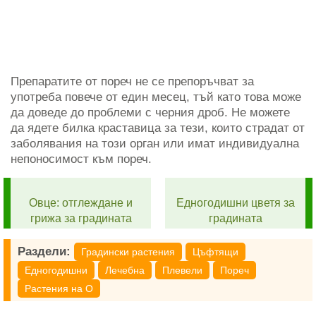
Препаратите от пореч не се препоръчват за
употреба повече от един месец, тъй като това може
да доведе до проблеми с черния дроб. Не можете
да ядете билка краставица за тези, които страдат от
заболявания на този орган или имат индивидуална
непоносимост към пореч.
Овце: отглеждане и
Едногодишни цветя за
грижа за градината
градината
Раздели:
Градински растения
Цъфтящи
Едногодишни
Лечебна
Плевели
Пореч
Растения на O